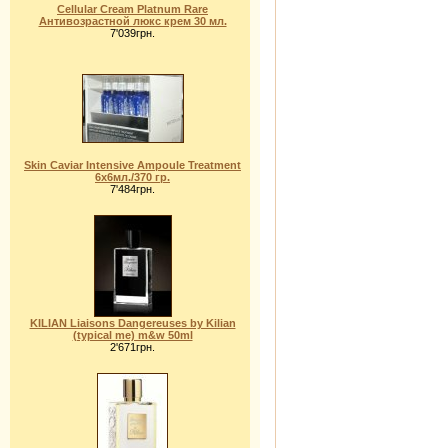
Cellular Cream Platnum Rare
Антивозрастной люкс крем 30 мл.
7'039грн.
Skin Caviar Intensive Ampoule Treatment
6x6мл./370 гр.
7'484грн.
KILIAN Liaisons Dangereuses by Kilian
(typical me) m&w 50ml
2'671грн.