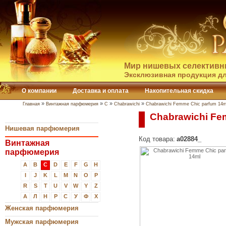
Мир нишевых селективн
Эксклюзивная продукция дл
О компании
Доставка и оплата
Накопительная скидка
»
»
»
»
Главная
Винтажная парфюмерия
C
Chabrawichi
Chabrawichi Femme Chic parfum 14m
Chabrawichi Fe
Нишевая парфюмерия
Код товара:
a02884_
Винтажная
парфюмерия
A
B
C
D
E
F
G
H
I
J
K
L
M
N
O
P
R
S
T
U
V
W
Y
Z
А
Л
Н
Р
С
У
Ф
Х
Женская парфюмерия
Мужская парфюмерия