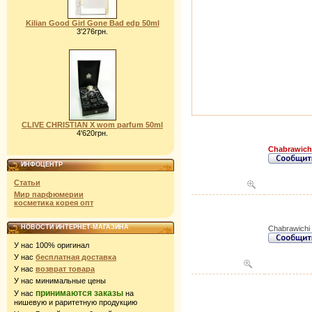
Kilian Good Girl Gone Bad edp 50ml
3'276грн.
CLIVE CHRISTIAN X wom parfum 50ml
4'620грн.
Chabrawich
ИНФОЦЕНТР
Статьи
Мир парфюмерии
косметика корея опт
НОВОСТИ ИНТЕРНЕТ-МАГАЗИНА
Chabrawichi
У нас 100% оригинал
У нас
бесплатная доставка
У нас
возврат товара
У нас минимальные цены
принимаются заказы
У нас
на
нишевую и раритетную продукцию