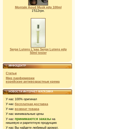
Montale Aoud Musk edp 100ml
1'512грн.
Serge Lutens L'eau Serge Lutens edp
50ml tester
ИНФОЦЕНТР
Статьи
Мир парфюмерии
корейские антивозрастные крема
НОВОСТИ ИНТЕРНЕТ-МАГАЗИНА
У нас 100% оригинал
У нас
бесплатная доставка
У нас
возврат товара
У нас минимальные цены
принимаются заказы
У нас
на
нишевую и раритетную продукцию
У нас Вы найдете любимый аромат,