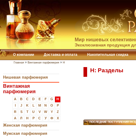
Мир нишевых селективн
Эксклюзивная продукция дл
О компании
Доставка и оплата
Накопительная скидка
»
»
Главная
Винтажная парфюмерия
H
H: Разделы
Нишевая парфюмерия
Винтажная
парфюмерия
A
B
C
D
E
F
G
H
I
J
K
L
M
N
O
P
R
S
T
U
V
W
Y
Z
А
Л
Н
Р
С
У
Ф
Х
ПОСЛЕДНИЕ ПОСТУПЛЕНИЯ РАЗ
Женская парфюмерия
Мужская парфюмерия