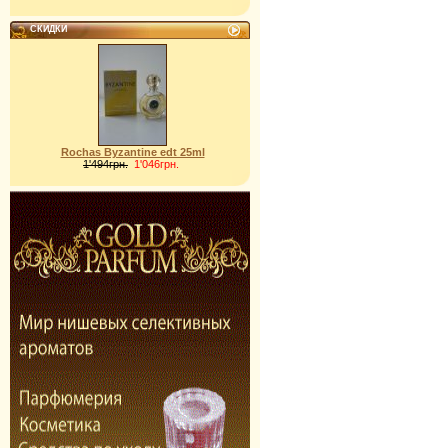
СКИДКИ
Rochas Byzantine edt 25ml
1'494грн.
1'046грн.