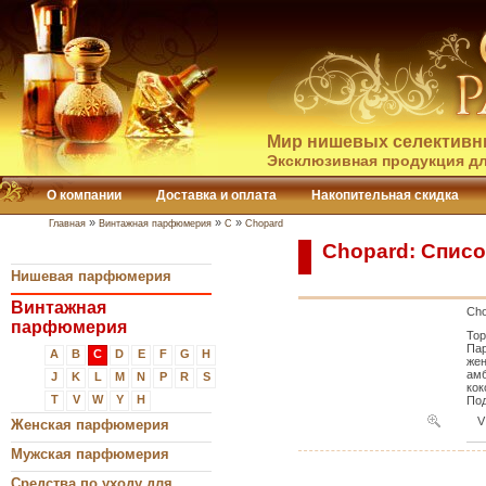
Мир нишевых селективн
Эксклюзивная продукция дл
О компании
Доставка и оплата
Накопительная скидка
»
»
»
Главная
Винтажная парфюмерия
C
Chopard
Chopard: Списо
Нишевая парфюмерия
Винтажная
Cho
парфюмерия
Тор
Пар
A
B
C
D
E
F
G
H
жен
амб
J
K
L
M
N
P
R
S
кок
T
V
W
Y
Н
Под
V
Женская парфюмерия
Мужская парфюмерия
Средства по уходу для