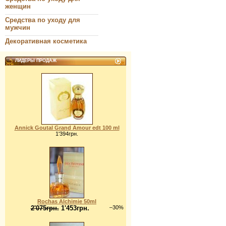
женщин
Средства по уходу для
мужчин
Декоративная косметика
ЛИДЕРЫ ПРОДАЖ
Annick Goutal Grand Amour edt 100 ml
1'394грн.
Rochas Alchimie 50ml
2'075грн.
1'453грн.
–30%