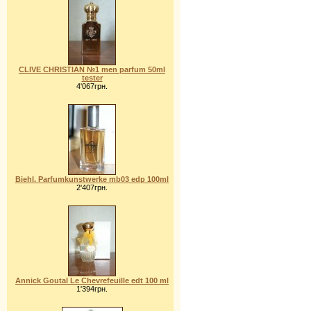
CLIVE CHRISTIAN №1 men parfum 50ml
tester
4'067грн.
Biehl. Parfumkunstwerke mb03 edp 100ml
2'407грн.
Annick Goutal Le Chevrefeuille edt 100 ml
1'394грн.