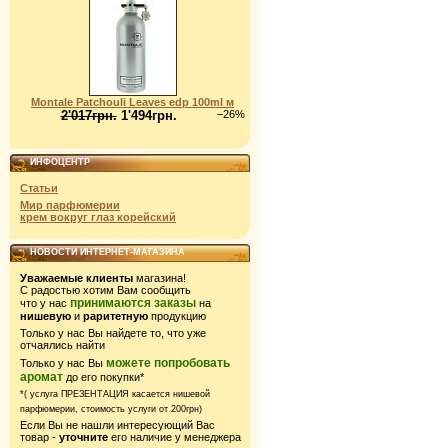
Montale Patchouli Leaves edp 100ml м
2'017грн.
1'494грн.
–26%
ИНФОЦЕНТР
Статьи
Мир парфюмерии
крем вокруг глаз корейский
НОВОСТИ ИНТЕРНЕТ-МАГАЗИНА
Уважаемые клиенты
магазина!
С радостью хотим Вам сообщить
принимаются заказы
что у нас
на
нишевую
и
раритетную
продукцию
Только у нас Вы найдете то, что уже
отчаялись найти
можете попробовать
Только у нас Вы
аромат
до его покупки*
*( услуга ПРЕЗЕНТАЦИЯ касается нишевой
парфюмерии,
стоимость услуги от 200грн)
Если Вы не нашли интересующий Вас
товар -
уточните
его наличие у менеджера