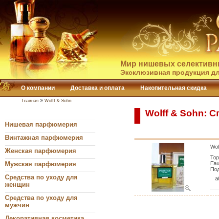
Мир нишевых селективн
Эксклюзивная продукция дл
О компании
Доставка и оплата
Накопительная скидка
»
Главная
Wolff & Sohn
Wolff & Sohn: 
Нишевая парфюмерия
Винтажная парфюмерия
Wol
Женская парфюмерия
Тор
Мужская парфюмерия
Eau
Под
Средства по уходу для
a
женщин
Средства по уходу для
мужчин
Декоративная косметика