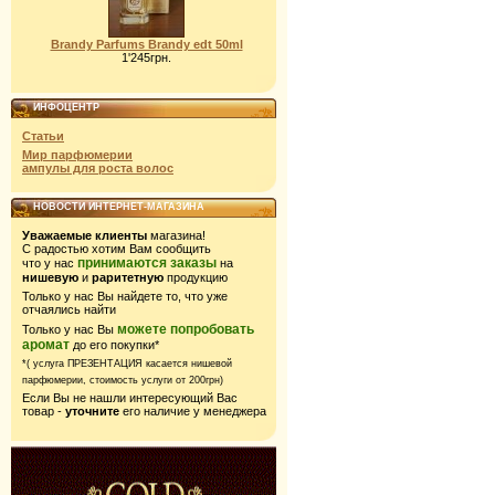
Brandy Parfums Brandy edt 50ml
1'245грн.
ИНФОЦЕНТР
Статьи
Мир парфюмерии
ампулы для роста волос
НОВОСТИ ИНТЕРНЕТ-МАГАЗИНА
Уважаемые клиенты
магазина!
С радостью хотим Вам сообщить
принимаются заказы
что у нас
на
нишевую
и
раритетную
продукцию
Только у нас Вы найдете то, что уже
отчаялись найти
можете попробовать
Только у нас Вы
аромат
до его покупки*
*( услуга ПРЕЗЕНТАЦИЯ касается нишевой
парфюмерии,
стоимость услуги от 200грн)
Если Вы не нашли интересующий Вас
товар -
уточните
его наличие у менеджера