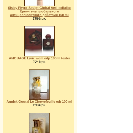
Sisley Phyto-Sculpt Global Аnti-cellulite
Крем-гель глобального
антицеллюлитного действия 150 ml
1'892грн.
AMOUAGE Lyric wom edp 100ml tester
2'241грн.
Annick Goutal Le Chevrefeuille edt 100 ml
1'394грн.