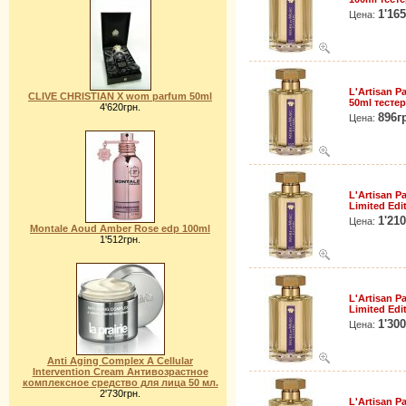
1'16
Цена:
L'Artisan P
CLIVE CHRISTIAN X wom parfum 50ml
50ml тестер
4'620грн.
896г
Цена:
L'Artisan P
Limited Edi
1'21
Цена:
Montale Aoud Amber Rose edp 100ml
1'512грн.
L'Artisan P
Limited Edi
1'30
Цена:
Anti Aging Complex A Cellular
Intervention Cream Антивозрастное
комплексное средство для лица 50 мл.
2'730грн.
L'Artisan P