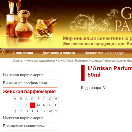
Мир нишевых селективных р
Эксклюзивная продукция для Ва
О компании
Доставка и оплата
Накопительная скидка
»
»
»
»
Главная
Женская парфюмерия
L
L`Artisan Parfumeur
L'Artisan Parfumeur Mure et Mu
L'Artisan Parfu
50ml
Нишевая парфюмерия
Винтажная парфюмерия
Код товара:
V
Женская парфюмерия
A
B
C
D
E
F
G
H
I
J
K
L
M
N
O
P
Q
R
S
T
U
V
W
Y
Мужская парфюмерия
Брэндовые миниатюры