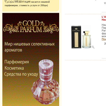
*( услуга ПРЕЗЕНТАЦИЯ касается нишевой
V
парфюмерии,
стоимость услуги от 200грн)
L'
Hav
Hav
Пар
Par
фру
мох
Под
2