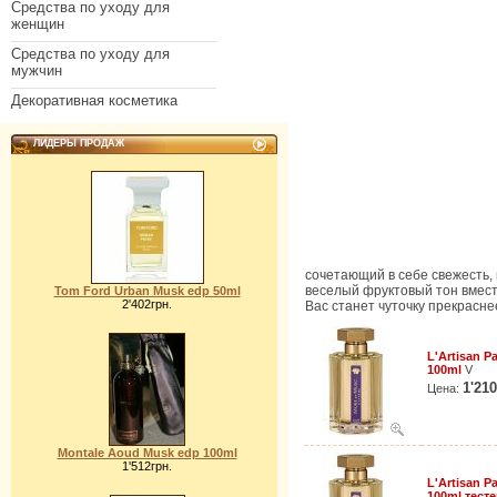
Средства по уходу для
женщин
Средства по уходу для
мужчин
Декоративная косметика
ЛИДЕРЫ ПРОДАЖ
сочетающий в себе свежесть,
веселый фруктовый тон вместе
Tom Ford Urban Musk edp 50ml
2'402грн.
Вас станет чуточку прекрасне
L'Artisan P
100ml
V
1'21
Цена:
Montale Aoud Musk edp 100ml
1'512грн.
L'Artisan P
100ml тест