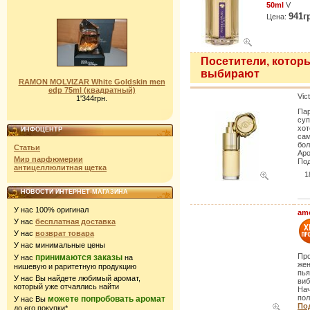
50ml
V
941г
Цена:
Посетители, котор
выбирают
RAMON MOLVIZAR White Goldskin men
edp 75ml (квадратный)
Vic
1'344грн.
Пар
суп
хот
ИНФОЦЕНТР
сам
бол
Статьи
Аро
Мир парфюмерии
Под
антицеллюлитная щетка
1
НОВОСТИ ИНТЕРНЕТ-МАГАЗИНА
У нас 100% оригинал
am
У нас
бесплатная доставка
У нас
возврат товара
У нас минимальные цены
Пр
принимаются заказы
У нас
на
жен
нишевую и раритетную продукцию
пья
У нас Вы найдете любимый аромат,
виб
который уже отчаялись найти
Нач
пол
можете попробовать аромат
У нас Вы
Под
до его покупки*