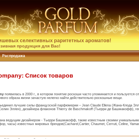
ишевых селективных раритетных ароматов!
зивная продукция для Вас!
Распродажа
 Company: Список товаров
any
появилась в 2000 г., в котором понятие роскоши часто упоминается и пользуется сп
вого образа жизни зачастую нелегко найти действительно роскошные вещи.
объединил лучшие силы французской парфюмерии – Jean Claude Ellena (Жана-Клода Э
a (Селин Эллен), дизайнера флаконов Thierry de Baschmakoff (Тьерри де Башмакофф), 
дана ведущим дизайнером - Тьерри Башмакофф, также известным своими уникальным
р, часы) известных мировых брендов(Cacharel,Cartier, Chaumet, Cerruti, Celine, Yamamo