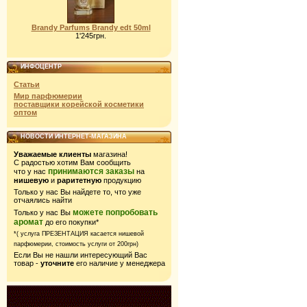
Brandy Parfums Brandy edt 50ml
1'245грн.
ИНФОЦЕНТР
Статьи
Мир парфюмерии
поставщики корейской косметики
оптом
НОВОСТИ ИНТЕРНЕТ-МАГАЗИНА
Уважаемые клиенты
магазина!
С радостью хотим Вам сообщить
принимаются заказы
что у нас
на
нишевую
и
раритетную
продукцию
Только у нас Вы найдете то, что уже
отчаялись найти
можете попробовать
Только у нас Вы
аромат
до его покупки*
*( услуга ПРЕЗЕНТАЦИЯ касается нишевой
парфюмерии,
стоимость услуги от 200грн)
Если Вы не нашли интересующий Вас
товар -
уточните
его наличие у менеджера