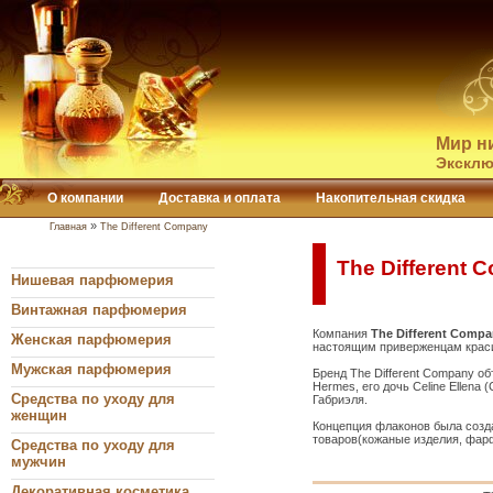
Мир н
Эксклю
О компании
Доставка и оплата
Накопительная скидка
»
Главная
The Different Company
The Different
Нишевая парфюмерия
Винтажная парфюмерия
Компания
The Different Comp
Женская парфюмерия
настоящим приверженцам краси
Мужская парфюмерия
Бренд The Different Company 
Hermes, его дочь Celine Ellen
Средства по уходу для
Габриэля.
женщин
Концепция флаконов была соз
товаров(кожаные изделия, фарфо
Средства по уходу для
мужчин
Декоративная косметика