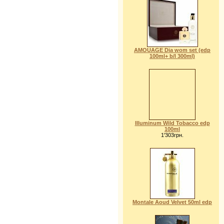
AMOUAGE Dia wom set (edp
100ml+ b/l 300ml)
Illuminum Wild Tobacco edp
100ml
1'303грн.
Montale Aoud Velvet 50ml edp