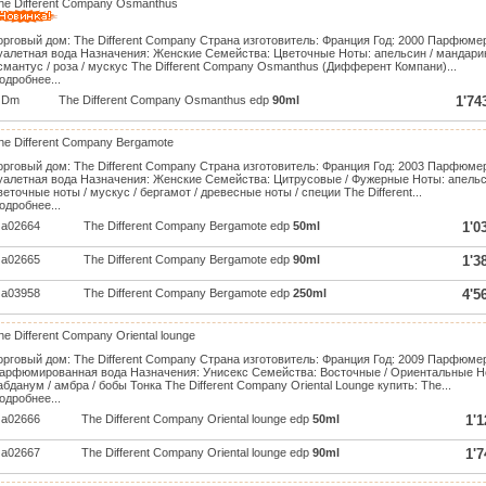
he Different Company Osmanthus
орговый дом: The Different Company Страна изготовитель: Франция Год: 2000 Парфюмер:
уалетная вода Назначения: Женские Семейства: Цветочные Ноты: апельсин / мандарин 
смантус / роза / мускус The Different Company Osmanthus (Дифферент Компани)...
одробнее...
Dm
The Different Company Osmanthus edp
90ml
1'74
he Different Company Bergamote
орговый дом: The Different Company Страна изготовитель: Франция Год: 2003 Парфюмер:
уалетная вода Назначения: Женские Семейства: Цитрусовые / Фужерные Ноты: апельсин
веточные ноты / мускус / бергамот / древесные ноты / специи The Different...
одробнее...
a02664
The Different Company Bergamote edp
50ml
1'0
a02665
The Different Company Bergamote edp
90ml
1'3
a03958
The Different Company Bergamote edp
250ml
4'5
he Different Company Oriental lounge
орговый дом: The Different Company Страна изготовитель: Франция Год: 2009 Парфюмер: 
арфюмированная вода Назначения: Унисекс Семейства: Восточные / Ориентальные Ноты
абданум / амбра / бобы Тонка The Different Company Oriental Lounge купить: The...
одробнее...
a02666
The Different Company Oriental lounge edp
50ml
1'1
a02667
The Different Company Oriental lounge edp
90ml
1'7