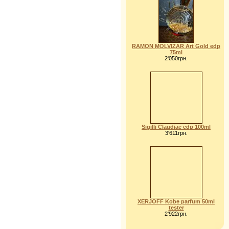
RAMON MOLVIZAR Art Gold edp
75ml
2'050грн.
Sigilli Claudiae edp 100ml
3'611грн.
XERJOFF Kobe parfum 50ml
tester
2'922грн.