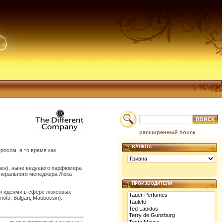
расширенный поиск
ВАЛЮТА
росом, в то время как
ллен), ныне ведущего парфюмера
генерального менеджера Люка
ПРОИЗВОДИТЕЛИ
и идеями в сфере люксовых
to, Bulgari, Maubossin).