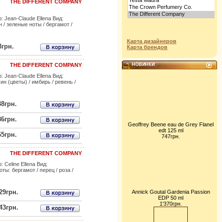
THE DIFFERENT COMPANY
 Jean-Claude Ellena Вид:
/ зеленые ноты / бергамот /
Карта дизайнеров
3грн.
Карта брендов
THE DIFFERENT COMPANY
НОВИНКИ
 Jean-Claude Ellena Вид:
 (цветы) / имбирь / ревень /
38грн.
86грн.
Geoffrey Beene eau de Grey Flanel
edt 125 ml
65грн.
747грн.
THE DIFFERENT COMPANY
Celine Ellena Вид:
: бергамот / перец / роза /
29грн.
Annick Goutal Gardenia Passion
EDP 50 ml
1'370грн.
43грн.