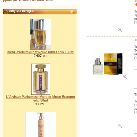
T
Т
ЛИДЕРЫ ПРОДАЖ
Т
о
П
T
Т
Т
Biehl. Parfumkunstwerke mb03 edp 100ml
ц
2'407грн.
П
T
L'Artisan Parfumeur Mure et Musc Extreme
edp 50ml
Т
930грн.
П
л
П