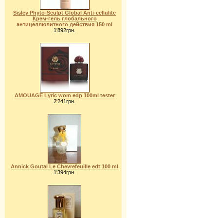
Sisley Phyto-Sculpt Global Аnti-cellulite
Крем-гель глобального
антицеллюлитного действия 150 ml
1'892грн.
AMOUAGE Lyric wom edp 100ml tester
2'241грн.
Annick Goutal Le Chevrefeuille edt 100 ml
1'394грн.