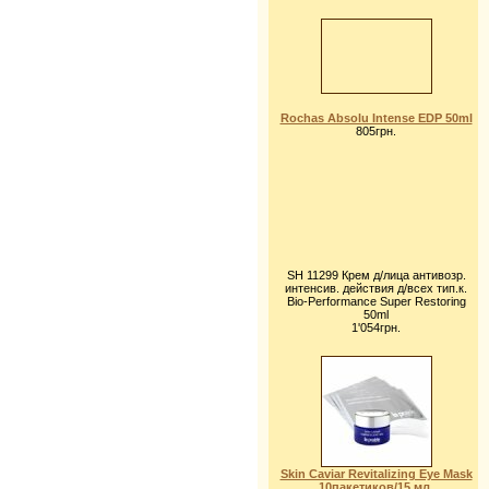
Rochas Absolu Intense EDP 50ml
805грн.
SH 11299 Крем д/лица антивозр.
интенсив. действия д/всех тип.к.
Bio-Performance Super Restoring
50ml
1'054грн.
Skin Caviar Revitalizing Eye Mask
10пакетиков/15 мл.