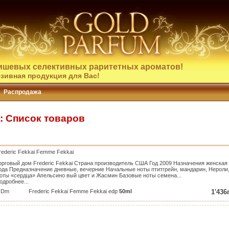
ишевых селективных раритетных ароматов!
зивная продукция для Вас!
Распродажа
i: Список товаров
rederic Fekkai Femme Fekkai
орговый дом Frederic Fekkai Страна производитель США Год 2009 Назначения женск
ода Предназначение дневные, вечерние Начальные ноты птитгрейн, мандарин, Нероли,
оты «сердца» Апельсино вый цвет и Жасмин Базовые ноты семена...
одробнее...
Dm
Frederic Fekkai Femme Fekkai edp
50ml
1'436