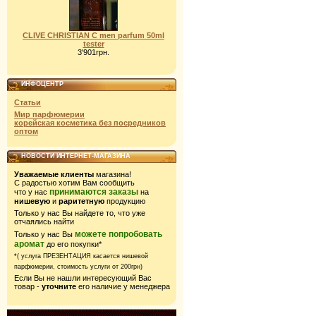
CLIVE CHRISTIAN C men parfum 50ml
tester
3'901грн.
ИНФОЦЕНТР
Статьи
Мир парфюмерии
корейская косметика без посредников
оптом
НОВОСТИ ИНТЕРНЕТ-МАГАЗИНА
Уважаемые клиенты
магазина!
С радостью хотим Вам сообщить
принимаются заказы
что у нас
на
нишевую
и
раритетную
продукцию
Только у нас Вы найдете то, что уже
отчаялись найти
можете попробовать
Только у нас Вы
аромат
до его покупки*
*( услуга ПРЕЗЕНТАЦИЯ касается нишевой
парфюмерии,
стоимость услуги от 200грн)
Если Вы не нашли интересующий Вас
товар -
уточните
его наличие у менеджера