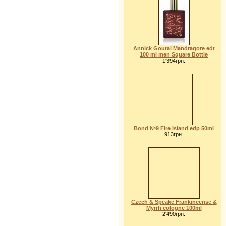
Annick Goutal Mandragore edt
100 ml men Square Bottle
1'394грн.
Bond №9 Fire Island edp 50ml
913грн.
Czech & Speake Frankincense &
Myrrh cologne 100ml
2'490грн.