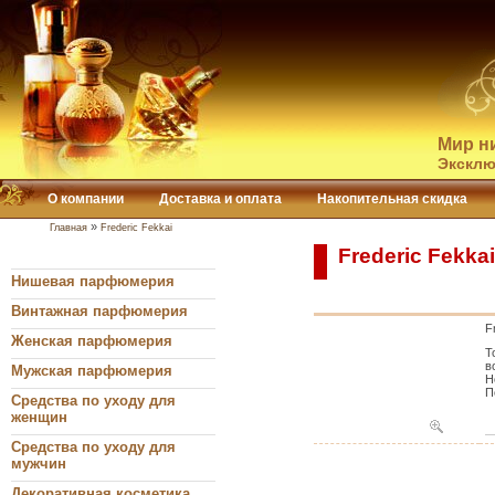
Мир н
Эксклю
О компании
Доставка и оплата
Накопительная скидка
»
Главная
Frederic Fekkai
Frederic Fekka
Нишевая парфюмерия
Винтажная парфюмерия
F
Женская парфюмерия
Т
в
Мужская парфюмерия
Н
П
Средства по уходу для
женщин
Средства по уходу для
мужчин
Декоративная косметика