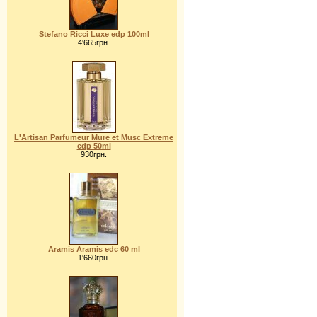
Stefano Ricci Luxe edp 100ml
4'665грн.
L'Artisan Parfumeur Mure et Musc Extreme
edp 50ml
930грн.
Aramis Aramis edc 60 ml
1'660грн.