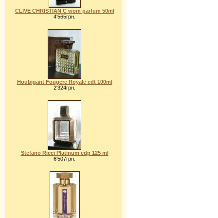
CLIVE CHRISTIAN C wom parfum 50ml
4'565грн.
Houbigant Fougere Royale edt 100ml
2'324грн.
Stefano Ricci Platinum edp 125 ml
6'507грн.