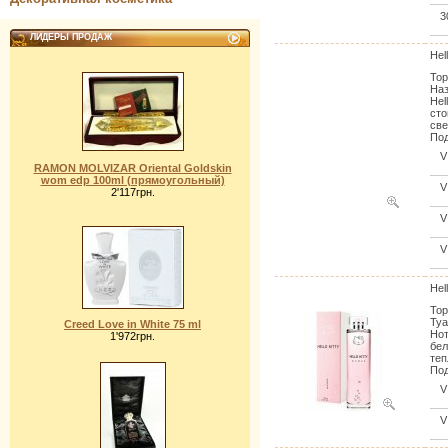
3
ЛИДЕРЫ ПРОДАЖ
Hell
Тор
Наз
Hel
сто
све
Под
V
RAMON MOLVIZAR Oriental Goldskin
wom edp 100ml (прямоугольный)
V
2'117грн.
V
V
Hel
Тор
Туа
Creed Love in White 75 ml
Нот
1'972грн.
бел
теп
Под
V
V