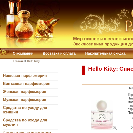
Мир нишевых селективн
Эксклюзивная продукция дл
О компании
Доставка и оплата
Накопительная скидка
»
Главная
Hello Kitty
Hello Kitty: Сп
Нишевая парфюмерия
Винтажная парфюмерия
Hel
Женская парфюмерия
Тор
Наз
Мужская парфюмерия
мал
пар
Средства по уходу для
взр
женщин
Под
3
Средства по уходу для
мужчин
3
Декоративная косметика