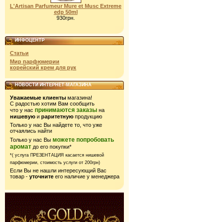
L'Artisan Parfumeur Mure et Musc Extreme
edp 50ml
930грн.
ИНФОЦЕНТР
Статьи
Мир парфюмерии
корейский крем для рук
НОВОСТИ ИНТЕРНЕТ-МАГАЗИНА
Уважаемые клиенты
магазина!
С радостью хотим Вам сообщить
принимаются заказы
что у нас
на
нишевую
и
раритетную
продукцию
Только у нас Вы найдете то, что уже
отчаялись найти
можете попробовать
Только у нас Вы
аромат
до его покупки*
*( услуга ПРЕЗЕНТАЦИЯ касается нишевой
парфюмерии,
стоимость услуги от 200грн)
Если Вы не нашли интересующий Вас
товар -
уточните
его наличие у менеджера