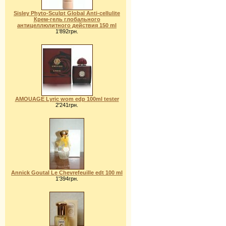
Sisley Phyto-Sculpt Global Аnti-cellulite
Крем-гель глобального
антицеллюлитного действия 150 ml
1'892грн.
AMOUAGE Lyric wom edp 100ml tester
2'241грн.
Annick Goutal Le Chevrefeuille edt 100 ml
1'394грн.