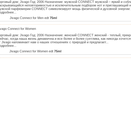
орговый дом: Jivago Год: 2006 Назначение: мужской CONNECT мужской – яркий и собл
аскрывающийся неповторимостью и исключительным подбором нот и приглашающий на
ужской парфюмерии CONNECT символизирует мощь физической и духовной энергии: п
одробнее...
Jivago Connect for Men edt
75ml
ivago Connect for Women
орговый дом: Jivago Год: 2006 Назначение: женский CONNECT женский - теплый, прек
ейчас, когда наша жизнь динамична и все более и более суетлива, как никогда хочется
т Jivago напоминает нам о наших отношениях с природой и предлагает...
одробнее...
Jivago Connect for Women edt
75ml