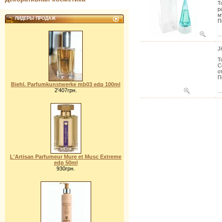
Т
р
м
ЛИДЕРЫ ПРОДАЖ
П
J
Т
С
о
П
Biehl. Parfumkunstwerke mb03 edp 100ml
2'407грн.
L'Artisan Parfumeur Mure et Musc Extreme
edp 50ml
930грн.