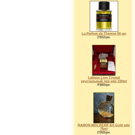
La Parfum de Therese 50 мл
2'602грн.
Lalique Lion Crystal
хрустальный лев edp 100ml
4'980грн.
RAMON MOLVIZAR Art Gold edp
75ml
2'050грн.