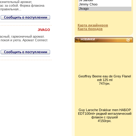
азнительный аромат,
с за собой. Форма флакона
равильная...
Карта дизайнеров
Карта брендов
JIVAGO
расный, гармоничный аромат.
НОВИНКИ
 покоя и уюта. Аромат Connect
Geoffrey Beene eau de Grey Flanel
edt 125 ml
747грн.
Guy Laroche Drakkar men НАБОР
EDT100ml+ редкий металлический
флакон с грушей
4'150грн.