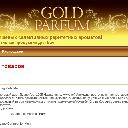
ишевых селективных раритетных ароматов!
зивная продукция для Вас!
Распродажа
к товаров
ivago 24k Men
орговый дом: Jivago Год: 1995 Назначение: мужской Ароматы: восточные, пряные, дре
бладатель этого аромата настоящий мужчина, знающий цену успеха и уверенный в св
росающий вызов непокорным стихиям и даже самой судьбе. Его выбор это современнос
ростота.
одробнее...
Jivago 24k Men edt
100ml
ivago Connect for Men