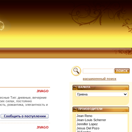
расширенный поиск
ВАЛЮТА
JIVAGO
весные Тип: дневные, вечерние
оих силах, постоянно
ть, романтика, элегантность и
ПРОИЗВОДИТЕЛИ
JIVAGO