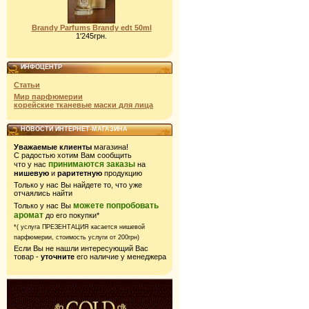
Brandy Parfums Brandy edt 50ml
1'245грн.
ИНФОЦЕНТР
Статьи
Мир парфюмерии
корейские тканевые маски для лица
НОВОСТИ ИНТЕРНЕТ-МАГАЗИНА
Уважаемые клиенты
магазина!
С радостью хотим Вам сообщить
принимаются заказы
что у нас
на
нишевую
и
раритетную
продукцию
Только у нас Вы найдете то, что уже
отчаялись найти
можете попробовать
Только у нас Вы
аромат
до его покупки*
*( услуга ПРЕЗЕНТАЦИЯ касается нишевой
парфюмерии,
стоимость услуги от 200грн)
Если Вы не нашли интересующий Вас
товар -
уточните
его наличие у менеджера