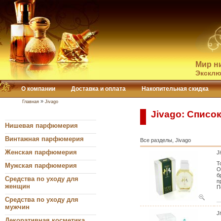
Мир н
Эксклю
О компании
Доставка и оплата
Накопительная скидка
»
Главная
Jivago
Jivago: Списо
Нишевая парфюмерия
Винтажная парфюмерия
Все разделы, Jivago
Женская парфюмерия
J
Т
Мужская парфюмерия
О
б
Средства по уходу для
п
женщин
П
Средства по уходу для
мужчин
J
Декоративная косметика