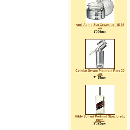
Anti-Aging Eye Cream spf 15 15
мл.
1'926грн.
Cellular Serum Platinum Rare 30
мл.
7'495грн.
Hilde Soliani Profumi Sipario edp
100ml
2'822грн.