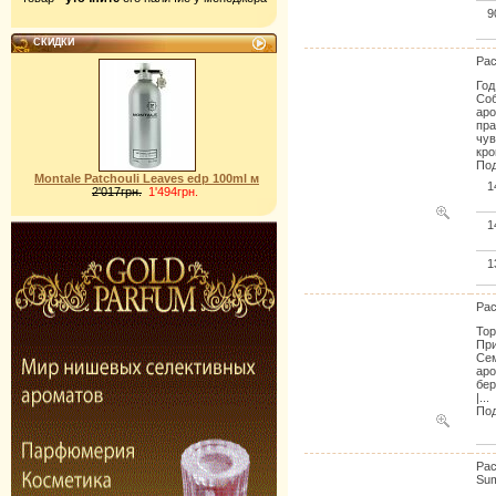
9
СКИДКИ
Pac
Год
Соб
аро
пра
чув
кро
Под
Montale Patchouli Leaves edp 100ml м
1
2'017грн.
1'494грн.
1
1
Pac
Тор
При
Сем
аро
бер
|...
Под
Pac
Su