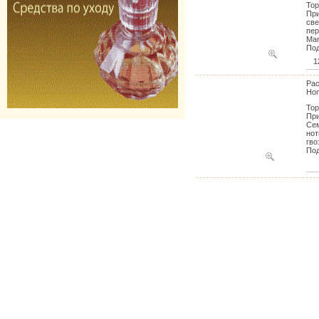
Тор
При
све
пер
Man
Под
1
Pac
Ho
Тор
При
Сем
нот
гво
Под