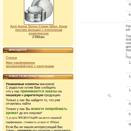
5
6
Pac
Anti-Aging Stress Cream 50мл. Крем
edt
против морщин с клеточным
комплексом
Тор
2'390грн.
Ant
пов
дре
бер
ИНФОЦЕНТР
|...
Под
Статьи
Мир парфюмерии
1
аромадиффузор с палочками
1
НОВОСТИ ИНТЕРНЕТ-МАГАЗИНА
Уважаемые клиенты
магазина!
С радостью хотим Вам сообщить
1
принимаются заказы
что у нас
на
нишевую
и
раритетную
продукцию
Только у нас Вы найдете то, что уже
отчаялись найти
9
можете попробовать
Только у нас Вы
аромат
до его покупки*
9
*( услуга ПРЕЗЕНТАЦИЯ касается нишевой
парфюмерии,
стоимость услуги от 200грн)
9
Если Вы не нашли интересующий Вас
товар -
уточните
его наличие у менеджера