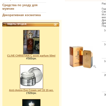
Pac
Средства по уходу для
мужчин
Год
Све
Ист
Декоративная косметика
мес
Дре
Дре
ЛИДЕРЫ ПРОДАЖ
Под
1
1
CLIVE CHRISTIAN C wom parfum 50ml
4'565грн.
1
2
Anti-Aging Eye Cream spf 15 15 мл.
1'926грн.
3