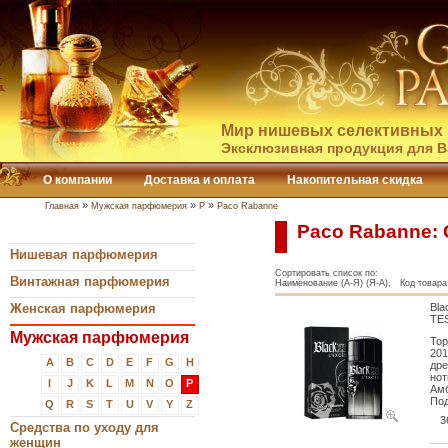
Мир нишевых селективных 
Эксклюзивная продукция для В
О компании
Доставка и оплата
Накопительная скидка
»
»
»
Главная
Мужская парфюмерия
P
Paco Rabanne
Paco Rabanne: 
Нишевая парфюмерия
Сортировать список по:
Винтажная парфюмерия
Наименование (А-Я) (Я-А), Код товара 
Женская парфюмерия
Bla
TE
Мужская парфюмерия
Тор
201
A
B
C
D
E
F
G
H
дре
нот
I
J
K
L
M
N
O
P
Амб
Под
Q
R
S
T
U
V
Y
Z
3
Средства по уходу для
женщин