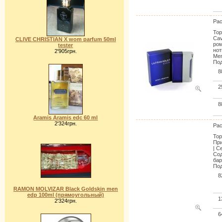
Pac
Тор
Cav
CLIVE CHRISTIAN X wom parfum 50ml
ром
tester
нот
2'905грн.
Men
Под
8
2
8
Aramis Aramis edc 60 ml
2'324грн.
Pac
Тор
При
| С
Сод
бар
Под
8
RAMON MOLVIZAR Black Goldskin men
edp 100ml (прямоугольный)
1
2'324грн.
6