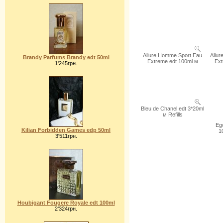
Allure Homme Sport Eau
Allu
Brandy Parfums Brandy edt 50ml
Extreme edt 100ml м
Ext
1'245грн.
Bleu de Chanel edt 3*20ml
м Refills
Ego
Kilian Forbidden Games edp 50ml
1
3'511грн.
Houbigant Fougere Royale edt 100ml
2'324грн.