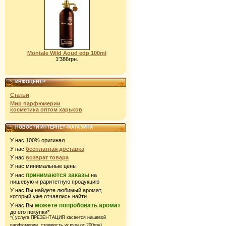
Montale Wild Aoud edp 100ml
1'386грн.
ИНФОЦЕНТР
Статьи
Мир парфюмерии
косметика оптом харьков
НОВОСТИ ИНТЕРНЕТ-МАГАЗИНА
У нас 100% оригинал
У нас
бесплатная доставка
У нас
возврат товара
У нас минимальные цены
принимаются заказы
У нас
на
нишевую и раритетную продукцию
У нас Вы найдете любимый аромат,
который уже отчаялись найти
можете попробовать аромат
У нас Вы
до его покупки*
*( услуга ПРЕЗЕНТАЦИЯ касается нишевой
парфюмерии,
стоимость услуги от 200грн)