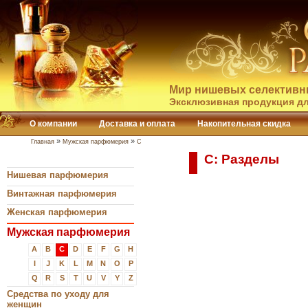
Мир нишевых селективн
Эксклюзивная продукция дл
О компании
Доставка и оплата
Накопительная скидка
»
»
Главная
Мужская парфюмерия
C
C: Разделы
Нишевая парфюмерия
Винтажная парфюмерия
Женская парфюмерия
Мужская парфюмерия
A
B
C
D
E
F
G
H
I
J
K
L
M
N
O
P
Q
R
S
T
U
V
Y
Z
Средства по уходу для
женщин