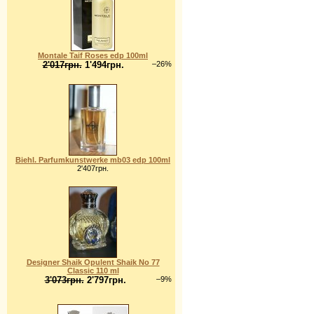
Montale Taif Roses edp 100ml
2'017грн.
1'494грн.
–26%
Biehl. Parfumkunstwerke mb03 edp 100ml
2'407грн.
Designer Shaik Opulent Shaik No 77
Classic 110 ml
3'073грн.
2'797грн.
–9%