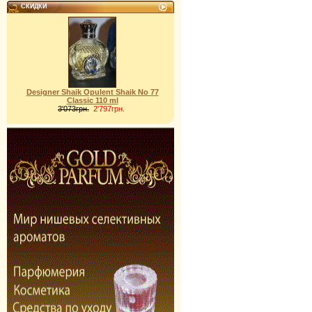
СКИДКИ
Designer Shaik Opulent Shaik No 77
Classic 110 ml
3'073грн.
2'797грн.