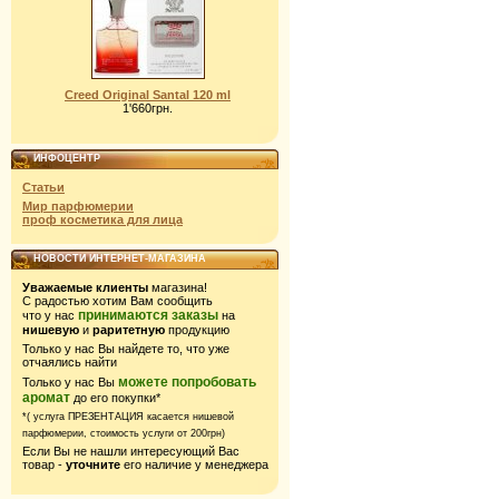
Creed Original Santal 120 ml
1'660грн.
ИНФОЦЕНТР
Статьи
Мир парфюмерии
проф косметика для лица
НОВОСТИ ИНТЕРНЕТ-МАГАЗИНА
Уважаемые клиенты
магазина!
С радостью хотим Вам сообщить
принимаются заказы
что у нас
на
нишевую
и
раритетную
продукцию
Только у нас Вы найдете то, что уже
отчаялись найти
можете попробовать
Только у нас Вы
аромат
до его покупки*
*( услуга ПРЕЗЕНТАЦИЯ касается нишевой
парфюмерии,
стоимость услуги от 200грн)
Если Вы не нашли интересующий Вас
товар -
уточните
его наличие у менеджера