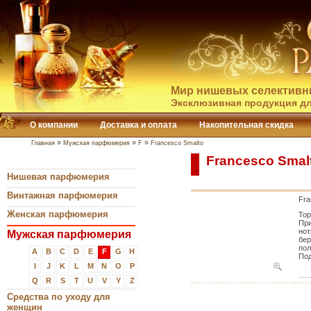
Мир нишевых селективн
Эксклюзивная продукция дл
О компании
Доставка и оплата
Накопительная скидка
»
»
»
Главная
Мужская парфюмерия
F
Francesco Smalto
Francesco Smal
Нишевая парфюмерия
Винтажная парфюмерия
Fra
Женская парфюмерия
Тор
При
нот
Мужская парфюмерия
бер
пол
A
B
C
D
E
F
G
H
Под
I
J
K
L
M
N
O
P
Q
R
S
T
U
V
Y
Z
Средства по уходу для
женщин