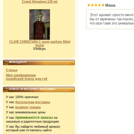
Creed Himalaya 120 ml
Маша
Этот аромат просто мечта
бы от мужчины так пахло,
что все-таки это уникальн
CLIVE CHRISTIAN C wom parfum 50ml
tester
3'948грн.
ИНФОЦЕНТР
Статьи
Мир парфюмерии
корейский блеск для губ
НОВОСТИ ИНТЕРНЕТ-МАГАЗИНА
У нас 100% оригинал
У нас
бесплатная доставка
У нас
возврат товара
У нас минимальные цены
принимаются заказы
У нас
на
нишевую и раритетную продукцию
У нас Вы найдете любимый аромат,
который уже отчаялись найти