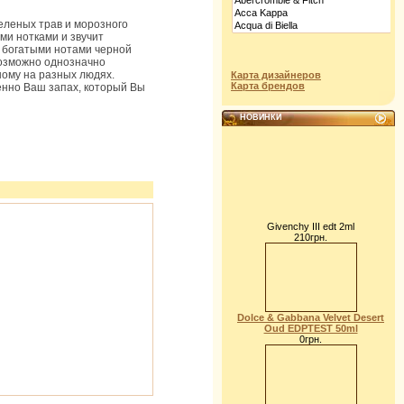
еленых трав и морозного
ми нотками и звучит
и богатыми нотами черной
возможно однозначно
ному на разных людях.
Карта дизайнеров
Карта брендов
енно Ваш запах, который Вы
НОВИНКИ
Givenchy III edt 2ml
210грн.
Dolce & Gabbana Velvet Desert
Oud EDPTEST 50ml
0грн.