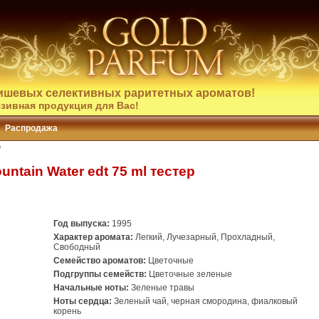
ишевых селективных раритетных ароматов!
зивная продукция для Вас!
Распродажа
р
untain Water edt 75 ml тестер
Год выпуска:
1995
Характер аромата:
Легкий, Лучезарный, Прохладный,
Свободный
Семейство ароматов:
Цветочные
Подгруппы семейств:
Цветочные зеленые
Начальные ноты:
Зеленые травы
Ноты сердца:
Зеленый чай, черная смородина, фиалковый
корень