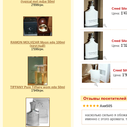
(typical me) m&w 50ml
2'898грн.
Creed Sil
1'4
Цена:
Creed Sil
RAMON MOLVIZAR Moon edp 100ml
1'3
(круглый)
Цена:
1'596грн.
Creed Sil
1'
Цена:
TIFFANY Pure Tiffany wom edp 50ml
1'949грн.
Отзывы посетителей 
Аня505
насколько сильно я обожа
именно с этого аромата. 