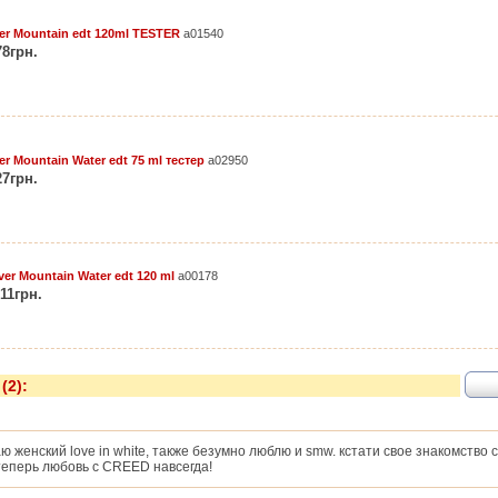
ver Mountain edt 120ml TESTER
a01540
78грн.
ver Mountain Water edt 75 ml тестер
a02950
27грн.
ver Mountain Water edt 120 ml
a00178
911грн.
(2):
ю женский love in white, также безумно люблю и smw. кстати свое знакомство 
теперь любовь с CREED навсегда!