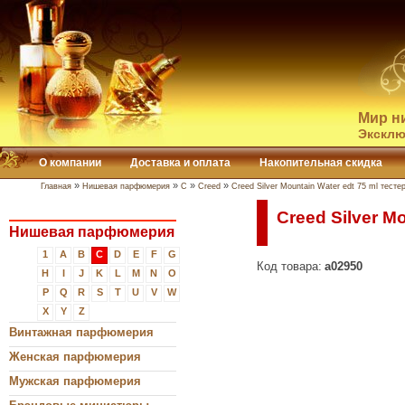
Мир н
Эксклю
О компании
Доставка и оплата
Накопительная скидка
»
»
»
»
Главная
Нишевая парфюмерия
C
Creed
Creed Silver Mountain Water edt 75 ml тесте
Creed Silver Mo
Нишевая парфюмерия
1
A
B
C
D
E
F
G
Код товара:
a02950
H
I
J
K
L
M
N
O
P
Q
R
S
T
U
V
W
X
Y
Z
Винтажная парфюмерия
Женская парфюмерия
Мужская парфюмерия