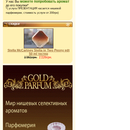
можете попробовать аромат
У нас Вы
до его покупки*
*( услуга ПРЕЗЕНТАЦИЯ касается нишевой
парфюмерии,
стоимость услуги от 200грн)
СКИДКИ
Stella McCartney Stella in Two Peony edt
50 ml тестер
1'361грн.
1'226грн.