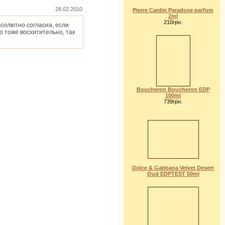
28.02.2010
Pierre Cardin Paradoxe parfum
2ml
210грн.
бсолютно согласна, если
о тоже восхитительно, так
Boucheron Boucheron EDP
100ml
739грн.
Dolce & Gabbana Velvet Desert
Oud EDPTEST 50ml