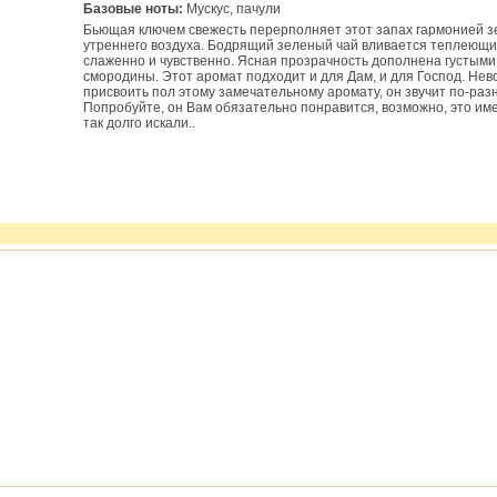
Базовые ноты:
Мускус, пачули
Бьющая ключем свежесть перерполняет этот запах гармонией з
утреннего воздуха. Бодрящий зеленый чай вливается теплеющи
слаженно и чувственно. Ясная прозрачность дополнена густым
смородины. Этот аромат подходит и для Дам, и для Господ. Не
присвоить пол этому замечательному аромату, он звучит по-раз
Попробуйте, он Вам обязательно понравится, возможно, это им
так долго искали..