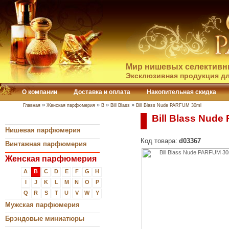
Мир нишевых селективн
Эксклюзивная продукция дл
О компании
Доставка и оплата
Накопительная скидка
»
»
»
»
Главная
Женская парфюмерия
B
Bill Blass
Bill Blass Nude PARFUM 30ml
Bill Blass Nud
Нишевая парфюмерия
Код товара:
d03367
Винтажная парфюмерия
Женская парфюмерия
A
B
C
D
E
F
G
H
I
J
K
L
M
N
O
P
Q
R
S
T
U
V
W
Y
Мужская парфюмерия
Брэндовые миниатюры