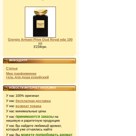
Giorgio Armani Prive Oud Royal edp 100
ml
3'234грн.
ИНФОЦЕНТР
Статьи
Мир парфюмерии
гель для душа корейский
НОВОСТИ ИНТЕРНЕТ-МАГАЗИНА
У нас 100% оригинал
У нас
бесплатная доставка
У нас
возврат товара
У нас минимальные цены
принимаются заказы
У нас
на
нишевую и раритетную продукцию
У нас Вы найдете любимый аромат,
который уже отчаялись найти
можете попробовать аромат
У нас Вы