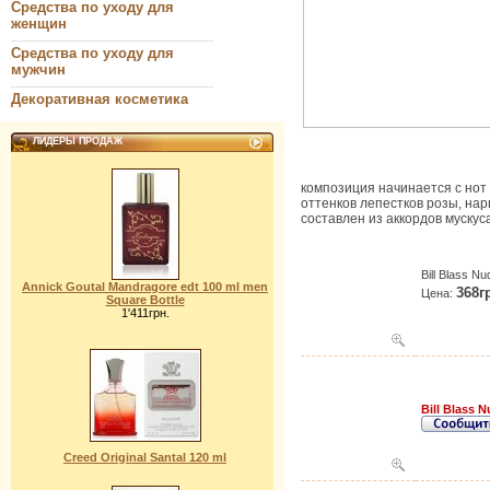
Средства по уходу для
женщин
Средства по уходу для
мужчин
Декоративная косметика
ЛИДЕРЫ ПРОДАЖ
композиция начинается с нот 
оттенков лепестков розы, на
составлен из аккордов мускус
Bill Blass N
Annick Goutal Mandragore edt 100 ml men
368г
Цена:
Square Bottle
1'411грн.
Bill Blass
Creed Original Santal 120 ml