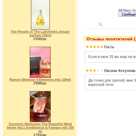
Bill Blass 
The People of The Labyrinths Amaze
parfum 100ml
Отзывы посетителей (
2'430грн.
Гость
Если в свои 35 вы еще не вз
Оксана Хотулева
Ramon Molvizar 4 Elements edp 100ml
Да точно для зрелой, мне 
2'688грн.
взрослой тети.
Escentric Molecules The Beautiful Mind
Series Vol.1 Intelligence & Fantasy edt 100
ml
1'741грн.