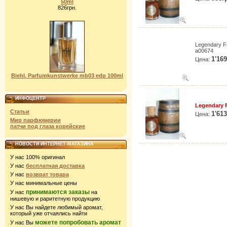
50ml
826грн.
Legendary F
a00674
1'16
Цена:
Biehl. Parfumkunstwerke mb03 edp 100ml
ИНФОЦЕНТР
Legendary F
Статьи
1'61
Цена:
Мир парфюмерии
патчи под глаза корейские
НОВОСТИ ИНТЕРНЕТ-МАГАЗИНА
У нас 100% оригинал
У нас
бесплатная доставка
У нас
возврат товара
У нас минимальные цены
принимаются заказы
У нас
на
нишевую и раритетную продукцию
У нас Вы найдете любимый аромат,
который уже отчаялись найти
можете попробовать аромат
У нас Вы