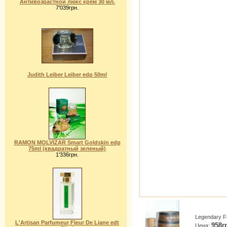
Антивозрастной люкс крем 30 мл.
7'039грн.
Judith Leiber Leiber edp 50ml
RAMON MOLVIZAR Smart Goldskin edp
75ml (квадратный зеленый)
1'336грн.
Legendary F
L'Artisan Parfumeur Fleur De Liane edt
958г
Цена: