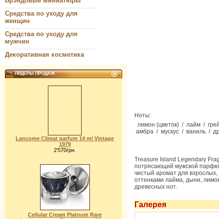
Брэндовые миниатюры
Средства по уходу для
женщин
Средства по уходу для
мужчин
Декоративная косметика
ЛИДЕРЫ ПРОДАЖ
Ноты:
лимон (цветок) / лайм / гре
амбра / мускус / ваниль / 
Lancome Climat parfum 14 ml Vintage
1979
2'570грн.
Treasure Island Legendary Fr
потрясающий мужской парфюм
чистый аромат для взрослых,
оттенками лайма, дыни, лимон
древесных нот.
Галерея
Cellular Cream Platnum Rare