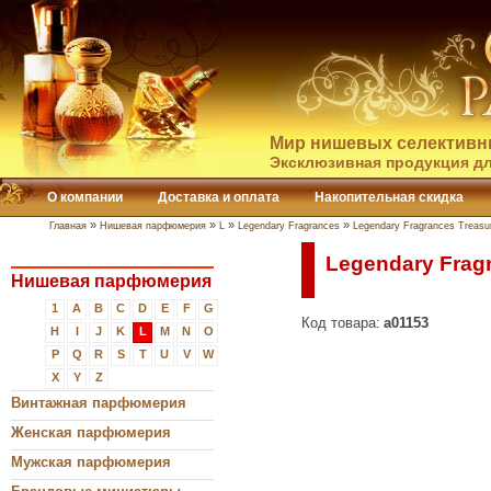
Мир нишевых селективн
Эксклюзивная продукция дл
О компании
Доставка и оплата
Накопительная скидка
»
»
»
»
Главная
Нишевая парфюмерия
L
Legendary Fragrances
Legendary Fragrances Treasur
Legendary Fragr
Нишевая парфюмерия
1
A
B
C
D
E
F
G
Код товара:
a01153
H
I
J
K
L
M
N
O
P
Q
R
S
T
U
V
W
X
Y
Z
Винтажная парфюмерия
Женская парфюмерия
Мужская парфюмерия