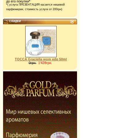
до его покупки*
*( услуга ПРЕЗЕНТАЦИЯ касается нишевой
парфюмерии,
стоимость услуги от 200грн)
СКИДКИ
TOCCA Graciella wom edp 50ml
0грн.
1'428грн.