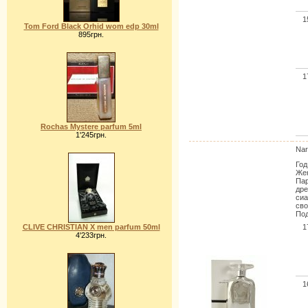
1
Tom Ford Black Orhid wom edp 30ml
895грн.
1
Rochas Mystere parfum 5ml
1'245грн.
Nar
Год
Жен
Пар
дре
сиа
сво
Под
CLIVE CHRISTIAN X men parfum 50ml
1
4'233грн.
1