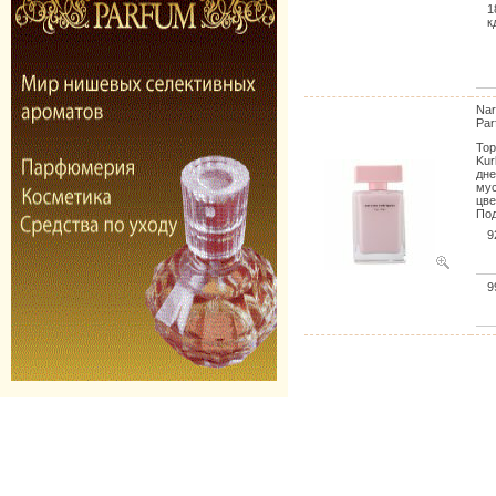
1
к
Nar
Par
Тор
Kur
дне
мус
цве
Под
9
9