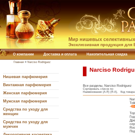
Мир нишевых селективных
Эксклюзивная продукция для 
О компании
Доставка и оплата
Накопительная скидка
»
Главная
Narciso Rodriguez
Narciso Rodrig
Нишевая парфюмерия
Винтажная парфюмерия
Все разделы, Narciso Rodriguez
Сортировать список по:
Наименование (А-Я) (Я-А), Код товара 
Женская парфюмерия
Nar
Мужская парфюмерия
Toil
Средства по уходу для
Тор
женщин
Год
Дре
Средства по уходу для
сер
мужчин
Rod
Под
Декоративная косметика