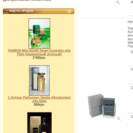
a
ЛИДЕРЫ ПРОДАЖ
Nar
Тор
Kur
веч
мус
Wat
Под
RAMON MOLVIZAR Smart Goldskin edp
1
75ml (квадратный зеленый)
2'490грн.
1
1
L'Artisan Parfumeur Vanilia Absolument
edp 50ml
969грн.
3