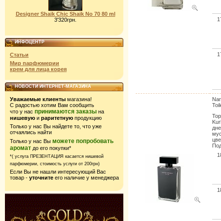
Designer Shaik Chic Shaik No 70 80 ml
1
3'320грн.
ИНФОЦЕНТР
1
Статьи
Мир парфюмерии
крем для лица корея
НОВОСТИ ИНТЕРНЕТ-МАГАЗИНА
Уважаемые клиенты
магазина!
Nar
С радостью хотим Вам сообщить
Toil
принимаются заказы
что у нас
на
Тор
нишевую
и
раритетную
продукцию
Kur
Только у нас Вы найдете то, что уже
дне
отчаялись найти
мус
цве
можете попробовать
Только у нас Вы
Под
аромат
до его покупки*
1
*( услуга ПРЕЗЕНТАЦИЯ касается нишевой
парфюмерии,
стоимость услуги от 200грн)
Если Вы не нашли интересующий Вас
товар -
уточните
его наличие у менеджера
1