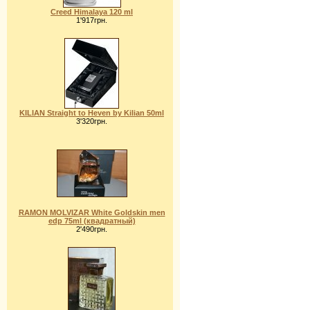
Creed Himalaya 120 ml
1'917грн.
KILIAN Straight to Heven by Kilian 50ml
3'320грн.
RAMON MOLVIZAR White Goldskin men
edp 75ml (квадратный)
2'490грн.