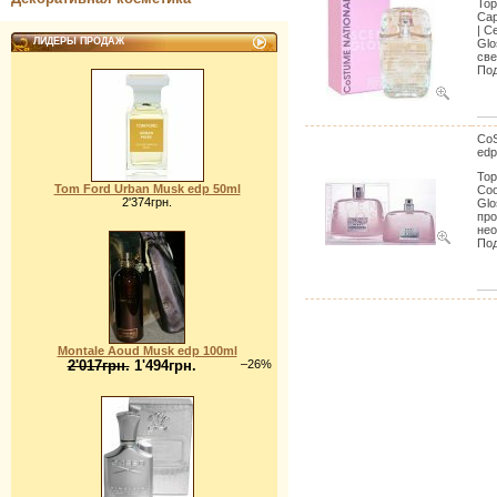
Тор
Cap
| С
ЛИДЕРЫ ПРОДАЖ
Glo
све
Под
CoS
edp
Тор
Tom Ford Urban Musk edp 50ml
Coo
2'374грн.
Glo
про
нео
Под
Montale Aoud Musk edp 100ml
2'017грн.
1'494грн.
–26%