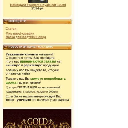
Houbigant Fougere Royale edt 100ml
2'324грн.
ИНФОЦЕНТР
Статьи
Мир парфюмерии
маска для подтяжки лица
НОВОСТИ ИНТЕРНЕТ-МАГАЗИНА
Уважаемые клиенты
магазина!
С радостью хотим Вам сообщить
принимаются заказы
что у нас
на
нишевую
и
раритетную
продукцию
Только у нас Вы найдете то, что уже
отчаялись найти
можете попробовать
Только у нас Вы
аромат
до его покупки*
*( услуга ПРЕЗЕНТАЦИЯ касается нишевой
парфюмерии,
стоимость услуги от 200грн)
Если Вы не нашли интересующий Вас
товар -
уточните
его наличие у менеджера