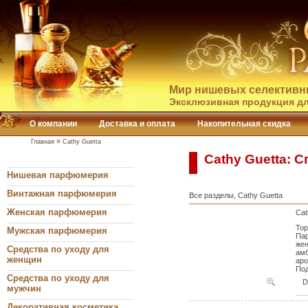
Мир нишевых селективн
Эксклюзивная продукция дл
О компании
Доставка и оплата
Накопительная скидка
»
Главная
Cathy Guetta
Cathy Guetta: 
Нишевая парфюмерия
Винтажная парфюмерия
Все разделы, Cathy Guetta
Женская парфюмерия
Cat
Тор
Мужская парфюмерия
Пар
жен
Средства по уходу для
амб
женщин
аро
Под
Средства по уходу для
мужчин
Декоративная косметика