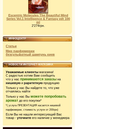
Escentric Molecules The Beautiful Mind
Series Vol.1 Intelligence & Fantasy edt 100
ml
2'274грн.
ИНФОЦЕНТР
Статьи
Мир парфюмерии
безсульфатный шампунь киев
НОВОСТИ ИНТЕРНЕТ-МАГАЗИНА
Уважаемые клиенты
магазина!
С радостью хотим Вам сообщить
принимаются заказы
что у нас
на
нишевую
и
раритетную
продукцию
Только у нас Вы найдете то, что уже
отчаялись найти
можете попробовать
Только у нас Вы
аромат
до его покупки*
*( услуга ПРЕЗЕНТАЦИЯ касается нишевой
парфюмерии,
стоимость услуги от 200грн)
Если Вы не нашли интересующий Вас
товар -
уточните
его наличие у менеджера