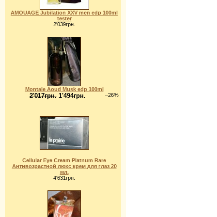
AMOUAGE Jubilation XXV men edp 100ml
tester
2'039грн.
Montale Aoud Musk edp 100ml
2'017грн.
1'494грн.
–26%
Cellular Eye Cream Platnum Rare
Антивозрастной люкс крем для глаз 20
мл.
4'631грн.