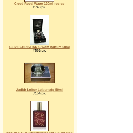
Creed Royal Water 120ml тестер
1'743грн.
CLIVE CHRISTIAN C wom parfum 50ml
4'565грн.
Judith Leiber Leiber edp 50ml
3'154грн.