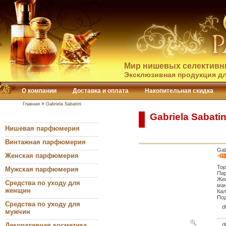
Мир нишевых селективн
Эксклюзивная продукция дл
О компании
Доставка и оплата
Накопительная скидка
»
Главная
Gabriela Sabatini
Gabriela Sabati
Нишевая парфюмерия
Винтажная парфюмерия
Gab
Женская парфюмерия
Тор
Мужская парфюмерия
Пар
Жен
Средства по уходу для
ман
женщин
Кал
Под
Средства по уходу для
d
мужчин
Декоративная косметика
d