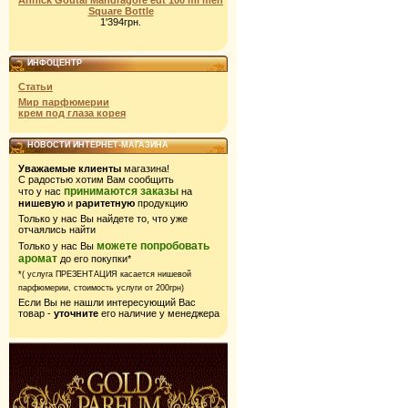
Annick Goutal Mandragore edt 100 ml men
Square Bottle
1'394грн.
ИНФОЦЕНТР
Статьи
Мир парфюмерии
крем под глаза корея
НОВОСТИ ИНТЕРНЕТ-МАГАЗИНА
Уважаемые клиенты
магазина!
С радостью хотим Вам сообщить
принимаются заказы
что у нас
на
нишевую
и
раритетную
продукцию
Только у нас Вы найдете то, что уже
отчаялись найти
можете попробовать
Только у нас Вы
аромат
до его покупки*
*( услуга ПРЕЗЕНТАЦИЯ касается нишевой
парфюмерии,
стоимость услуги от 200грн)
Если Вы не нашли интересующий Вас
товар -
уточните
его наличие у менеджера