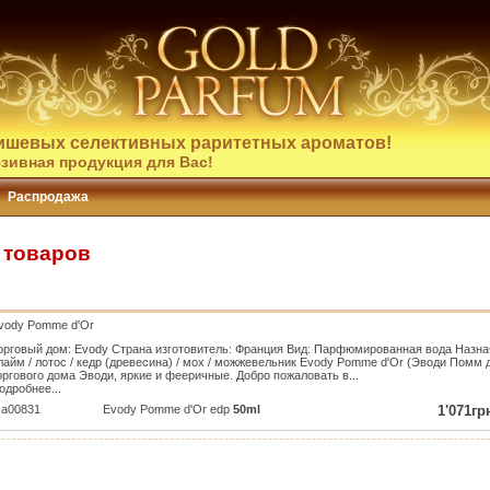
ишевых селективных раритетных ароматов!
зивная продукция для Вас!
Распродажа
 товаров
vody Pomme d'Or
орговый дом: Evody Страна изготовитель: Франция Вид: Парфюмированная вода Назна
 лайм / лотос / кедр (древесина) / мох / можжевельник Evody Pomme d'Or (Эводи Помм д
оргового дома Эводи, яркие и фееричные. Добро пожаловать в...
одробнее...
a00831
Evody Pomme d'Or edp
50ml
1'071гр