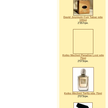
David Jourquin Cuir Tabac edp
100ml
2'357грн.
Keiko Mecheri Paradise Lost edp
75ml
2'073грн.
Keiko Mecheri Tarifa edp 75ml
2'073грн.