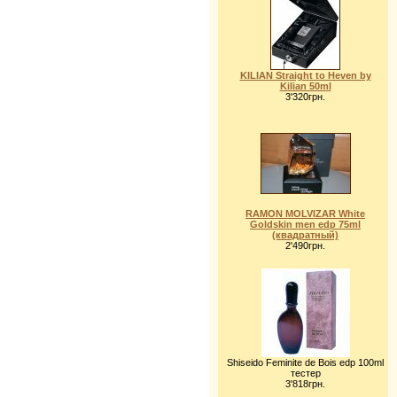
KILIAN Straight to Heven by
Kilian 50ml
3'320грн.
RAMON MOLVIZAR White
Goldskin men edp 75ml
(квадратный)
2'490грн.
Shiseido Feminite de Bois edp 100ml
тестер
3'818грн.