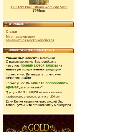
TIFFANY Pure Tiffany wom edp 50ml
1'975грн.
ИНФОЦЕНТР
Статьи
Мир парфюмерии
альгинатная маска корейская
НОВОСТИ ИНТЕРНЕТ-МАГАЗИНА
Уважаемые клиенты
магазина!
С радостью хотим Вам сообщить
принимаются заказы
что у нас
на
нишевую
и
раритетную
продукцию
Только у нас Вы найдете то, что уже
отчаялись найти
можете попробовать
Только у нас Вы
аромат
до его покупки*
*( услуга ПРЕЗЕНТАЦИЯ касается нишевой
парфюмерии,
стоимость услуги от 200грн)
Если Вы не нашли интересующий Вас
товар -
уточните
его наличие у менеджера