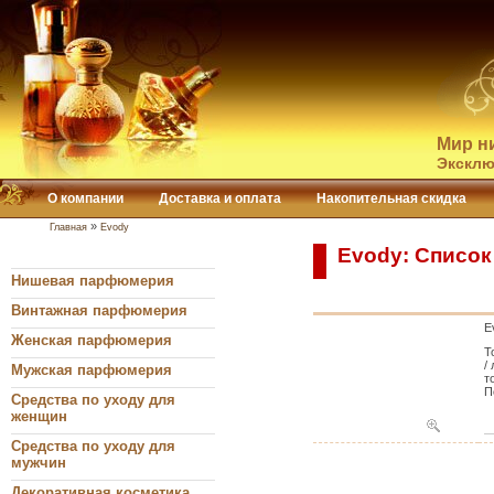
Мир н
Эксклю
О компании
Доставка и оплата
Накопительная скидка
»
Главная
Evody
Evody: Список
Нишевая парфюмерия
Винтажная парфюмерия
E
Женская парфюмерия
Т
/
Мужская парфюмерия
т
П
Средства по уходу для
женщин
Средства по уходу для
мужчин
Декоративная косметика