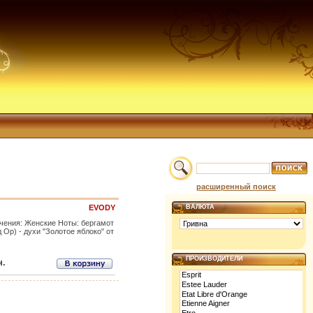
расширенный поиск
EVODY
ВАЛЮТА
чения: Женские Ноты: бергамот
 Ор) - духи "Золотое яблоко" от
ПРОИЗВОДИТЕЛИ
н.