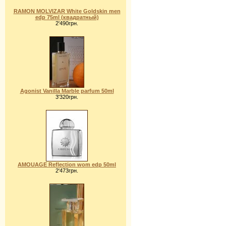
RAMON MOLVIZAR White Goldskin men
edp 75ml (квадратный)
2'490грн.
Agonist Vanilla Marble parfum 50ml
3'320грн.
AMOUAGE Reflection wom edp 50ml
2'473грн.