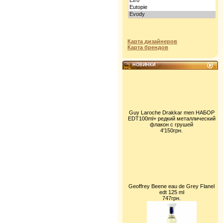
Карта дизайнеров
Карта брендов
НОВИНКИ
Guy Laroche Drakkar men НАБОР
EDT100ml+ редкий металлический
флакон с грушей
4'150грн.
Geoffrey Beene eau de Grey Flanel
edt 125 ml
747грн.