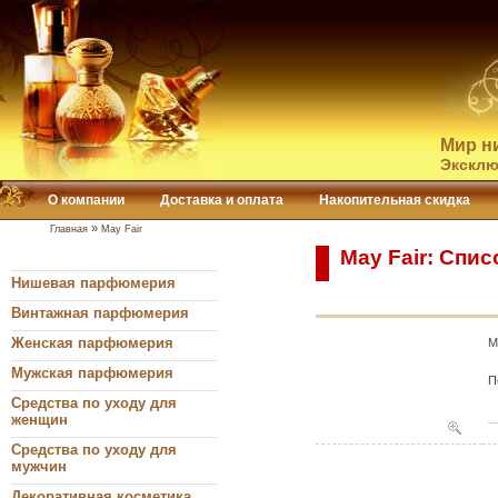
Мир н
Эксклю
О компании
Доставка и оплата
Накопительная скидка
»
Главная
May Fair
May Fair: Спи
Нишевая парфюмерия
Винтажная парфюмерия
Женская парфюмерия
M
Мужская парфюмерия
П
Средства по уходу для
женщин
Средства по уходу для
мужчин
Декоративная косметика