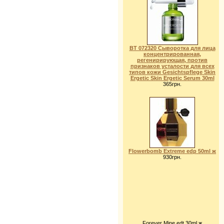
BT 072320 Сыворотка для лица
концентрированная,
регенирирующая, против
признаков усталости для всех
типов кожи Gesichtspflege Skin
Ergetic Skin Ergetic Serum 30ml
365грн.
Flowerbomb Extreme edp 50ml ж
930грн.
Forever Mine edt 30ml ж