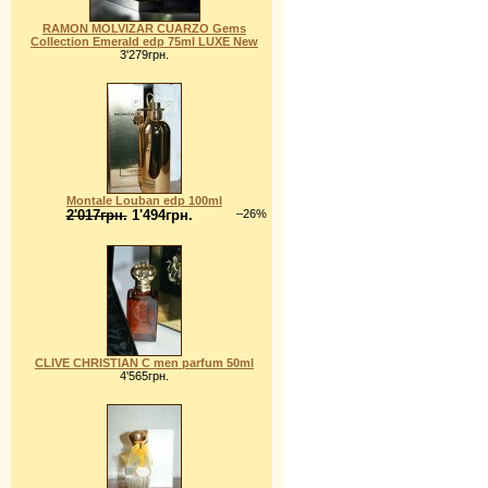
RAMON MOLVIZAR CUARZO Gems
Collection Emerald edp 75ml LUXE New
3'279грн.
Montale Louban edp 100ml
2'017грн.
1'494грн.
–26%
CLIVE CHRISTIAN C men parfum 50ml
4'565грн.