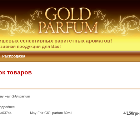
ишевых селективных раритетных ароматов!
зивная продукция для Вас!
Распродажа
сок товаров
ay Fair GiGi parfum
одробнее...
a03744
May Fair GiGi parfum
30ml
4'150грн