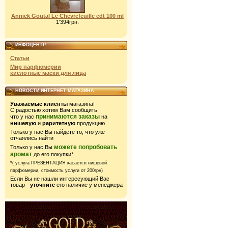
Annick Goutal Le Chevrefeuille edt 100 ml
1'394грн.
ИНФОЦЕНТР
Статьи
Мир парфюмерии
кислотные маски для лица
НОВОСТИ ИНТЕРНЕТ-МАГАЗИНА
Уважаемые клиенты
магазина!
С радостью хотим Вам сообщить
принимаются заказы
что у нас
на
нишевую
и
раритетную
продукцию
Только у нас Вы найдете то, что уже
отчаялись найти
можете попробовать
Только у нас Вы
аромат
до его покупки*
*( услуга ПРЕЗЕНТАЦИЯ касается нишевой
парфюмерии,
стоимость услуги от 200грн)
Если Вы не нашли интересующий Вас
товар -
уточните
его наличие у менеджера