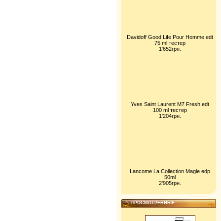
Davidoff Good Life Pour Homme edt
75 ml тестер
1'652грн.
Yves Saint Laurent M7 Fresh edt
100 ml тестер
1'204грн.
Lancome La Collection Magie edp
50ml
2'905грн.
ПРОСМОТРЕННЫЕ