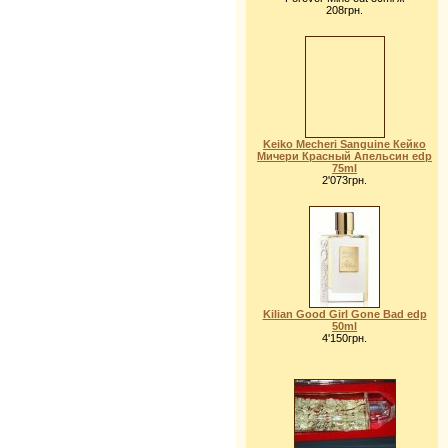
208грн.
Keiko Mecheri Sanguine Кейко
Мичери Красный Апельсин edp
75ml
2'073грн.
Kilian Good Girl Gone Bad edp
50ml
4'150грн.