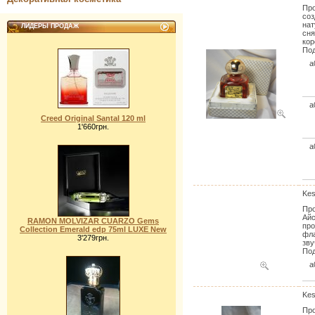
Про
соз
нат
ЛИДЕРЫ ПРОДАЖ
сня
кор
Под
a
a
Creed Original Santal 120 ml
1'660грн.
a
Kes
Про
Айс
RAMON MOLVIZAR CUARZO Gems
про
Collection Emerald edp 75ml LUXE New
фла
3'279грн.
зву
Под
a
Kes
Про