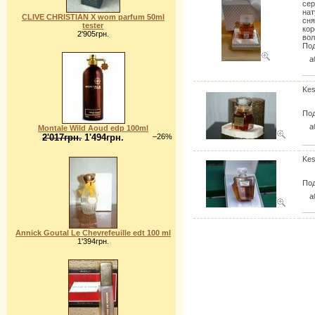
сер
нат
CLIVE CHRISTIAN X wom parfum 50ml
сня
tester
кор
2'905грн.
вол
Под
a
Kes
Под
a
Montale Wild Aoud edp 100ml
2'017грн.
1'494грн.
–26%
Kes
Под
a
Annick Goutal Le Chevrefeuille edt 100 ml
1'394грн.