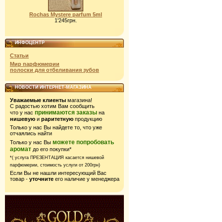
Rochas Mystere parfum 5ml
1'245грн.
ИНФОЦЕНТР
Статьи
Мир парфюмерии
полоски для отбеливания зубов
НОВОСТИ ИНТЕРНЕТ-МАГАЗИНА
Уважаемые клиенты
магазина!
С радостью хотим Вам сообщить
принимаются заказы
что у нас
на
нишевую
и
раритетную
продукцию
Только у нас Вы найдете то, что уже
отчаялись найти
можете попробовать
Только у нас Вы
аромат
до его покупки*
*( услуга ПРЕЗЕНТАЦИЯ касается нишевой
парфюмерии,
стоимость услуги от 200грн)
Если Вы не нашли интересующий Вас
товар -
уточните
его наличие у менеджера