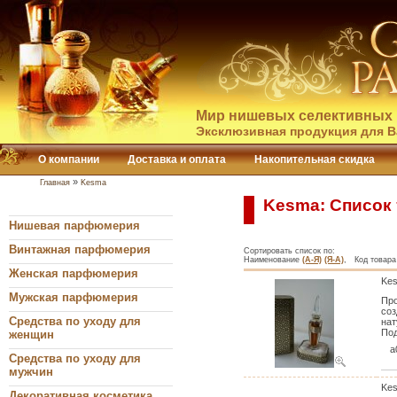
Мир нишевых селективных 
Эксклюзивная продукция для В
О компании
Доставка и оплата
Накопительная скидка
»
Главная
Kesma
Kesma: Список
Нишевая парфюмерия
Винтажная парфюмерия
Сортировать список по:
Наименование
(А-Я)
(Я-А)
, Код товара
Женская парфюмерия
Kes
Мужская парфюмерия
Про
соз
Средства по уходу для
нат
Под
женщин
a
Средства по уходу для
мужчин
Kes
Декоративная косметика