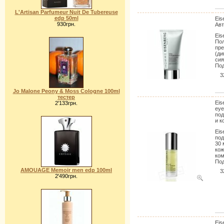
L'Artisan Parfumeur Nuit De Tubereuse
edp 50ml
Eis
930грн.
Авт
Eis
Пол
пре
(ди
сия
Под
3
Jo Malone Peony & Moss Cologne 100ml
тестер
Eis
2'133грн.
eye
под
и к
Eis
под
30 
кож
ком
Под
AMOUAGE Memoir men edp 100ml
3
2'490грн.
Eis