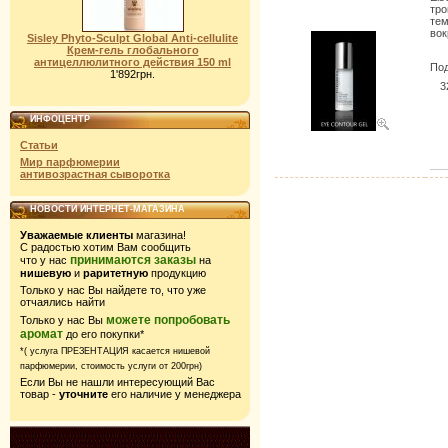
тро
тем
вок
Sisley Phyto-Sculpt Global Аnti-cellulite
Крем-гель глобального
антицеллюлитного действия 150 ml
Под
1'892грн.
3
ИНФОЦЕНТР
Статьи
Мир парфюмерии
антивозрастная сыворотка
НОВОСТИ ИНТЕРНЕТ-МАГАЗИНА
Уважаемые клиенты
магазина!
С радостью хотим Вам сообщить
принимаются заказы
что у нас
на
нишевую
и
раритетную
продукцию
Только у нас Вы найдете то, что уже
отчаялись найти
можете попробовать
Только у нас Вы
аромат
до его покупки*
*( услуга ПРЕЗЕНТАЦИЯ касается нишевой
парфюмерии,
стоимость услуги от 200грн)
Если Вы не нашли интересующий Вас
товар -
уточните
его наличие у менеджера