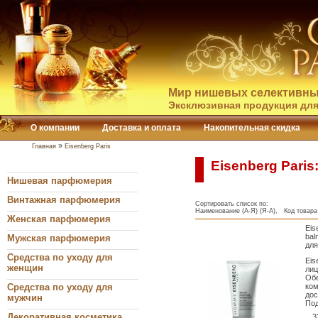
Мир нишевых селективны
Эксклюзивная продукция для
О компании
Доставка и оплата
Накопительная скидка
»
Главная
Eisenberg Paris
Eisenberg Paris
Нишевая парфюмерия
Винтажная парфюмерия
Сортировать список по:
Наименование (А-Я) (Я-А), Код товара 
Женская парфюмерия
Eis
bal
Мужская парфюмерия
для
Средства по уходу для
Eis
женщин
лиц
Обе
Средства по уходу для
ком
дос
мужчин
Под
Декоративная косметика
3