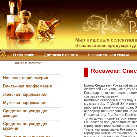
Мир нишевых селективн
Эксклюзивная продукция дл
О компании
Доставка и оплата
Накопительная скидка
»
Главная
Rocawear
Rocawear: Спис
Нишевая парфюмерия
Бренд
Rocawear (Рокавир)
на се
Винтажная парфюмерия
любителей хип-хопа, как в стиле
Рокавеар являются воплощением
Женская парфюмерия
современную музыку.
Компания основана в 1999 году.
Мужская парфюмерия
музыкант Jay-Z (Джей-Зи) и его
работает в стиле хип-хоп и рэп.
Средства по уходу для
непосредственного участия не п
Rocawear. Jay-Z и Damon Dash в
женщин
точно донести свое авторитетное
Основатели бренда заявляют, что
Средства по уходу для
городского стиля жизни и вскоре 
мужчин
Туалетная вода марки Рокавир –
городской житель от Рокавеар – 
Декоративная косметика
наслаждаться жизнью. Они обож