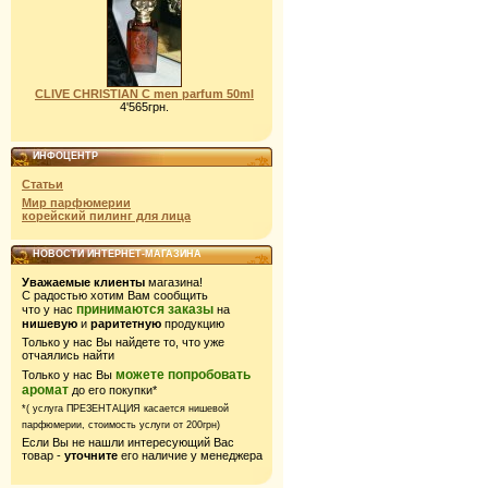
CLIVE CHRISTIAN C men parfum 50ml
4'565грн.
ИНФОЦЕНТР
Статьи
Мир парфюмерии
корейский пилинг для лица
НОВОСТИ ИНТЕРНЕТ-МАГАЗИНА
Уважаемые клиенты
магазина!
С радостью хотим Вам сообщить
принимаются заказы
что у нас
на
нишевую
и
раритетную
продукцию
Только у нас Вы найдете то, что уже
отчаялись найти
можете попробовать
Только у нас Вы
аромат
до его покупки*
*( услуга ПРЕЗЕНТАЦИЯ касается нишевой
парфюмерии,
стоимость услуги от 200грн)
Если Вы не нашли интересующий Вас
товар -
уточните
его наличие у менеджера