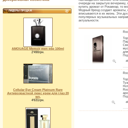
очереди на закрытую вечеринку, 
купить аромат от Рокавеар, то мо
Модный бренд создает ароматы, 
ЛИДЕРЫ ПРОДАЖ
вписываются в их жизнь. Эти ду
популярных музыкальных направл
актуальности.
Roc
Тор
Пар
Све
мус
AMOUAGE Memoir men edp 100ml
для
2'490грн.
Под
a
Roc
Тор
Туа
Нот
Roc
Cellular Eye Cream Platnum Rare
аро
Антивозрастной люкс крем для глаз 20
Под
мл.
4'631грн.
a