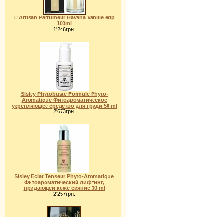
L'Artisan Parfumeur Havana Vanille edp
100ml
1'246грн.
Sisley Phytobuste Formule Phyto-
Aromatiquе Фитоароматическое
укрепляющее средство для груди 50 ml
2'673грн.
Sisley Eclat Tenseur Phyto-Aromatique
Фитоароматический лифтинг,
придающей коже сияние 30 ml
2'257грн.