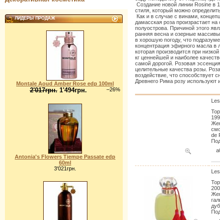
Создание новой линии Rosine в 
стиля, который можно определить
Как и в случае с винами, концеп
ЛИДЕРЫ ПРОДАЖ
дамасская роза произрастает на 
полуострова. Причиной этого явл
ранняя весна и озерные массивы
в хорошую погоду, что подразуме
концентрация эфирного масла в 
которая производится при низкой 
кг ценнейшей и наиболее качеств
самой дорогой. Розовая эссенция
целительные качества розы. Роза
воздействие, что способствует 
Древнего Рима розу используют и
Montale Aoud Amber Rose edp 100ml
2'017грн.
1'494грн.
–26%
Les
Тор
199
Жен
смо
de 
Под
a
Antonia's Flowers Tiempe Passate edp
60ml
3'021грн.
Les
Тор
200
Жен
гал
дуб
Под