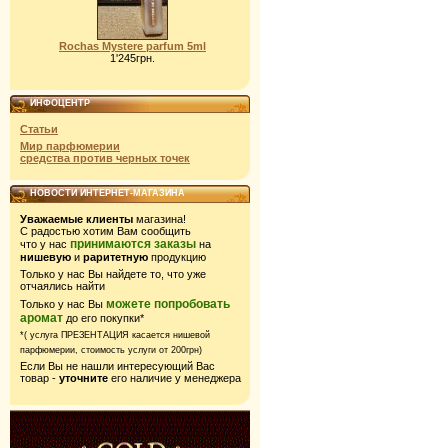
Rochas Mystere parfum 5ml
1'245грн.
ИНФОЦЕНТР
Статьи
Мир парфюмерии
средства против черных точек
НОВОСТИ ИНТЕРНЕТ-МАГАЗИНА
Уважаемые клиенты
магазина!
С радостью хотим Вам сообщить
принимаются заказы
что у нас
на
нишевую
и
раритетную
продукцию
Только у нас Вы найдете то, что уже
отчаялись найти
можете попробовать
Только у нас Вы
аромат
до его покупки*
*( услуга ПРЕЗЕНТАЦИЯ касается нишевой
парфюмерии,
стоимость услуги от 200грн)
Если Вы не нашли интересующий Вас
товар -
уточните
его наличие у менеджера