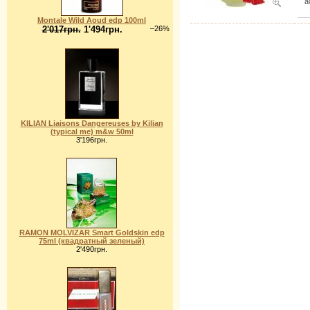
a
Montale Wild Aoud edp 100ml
2'017грн.
1'494грн.
–26%
KILIAN Liaisons Dangereuses by Kilian
(typical me) m&w 50ml
3'196грн.
RAMON MOLVIZAR Smart Goldskin edp
75ml (квадратный зеленый)
2'490грн.