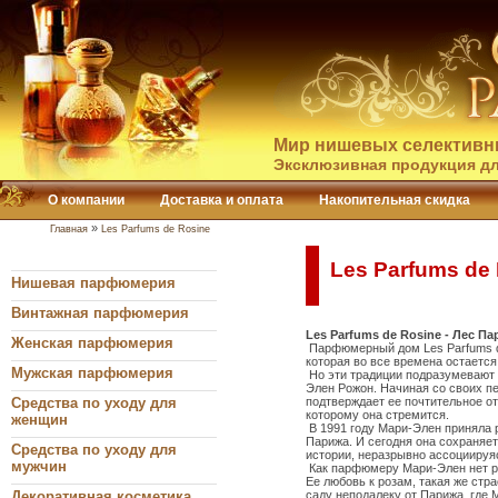
Мир нишевых селективн
Эксклюзивная продукция дл
О компании
Доставка и оплата
Накопительная скидка
»
Главная
Les Parfums de Rosine
Les Parfums de
Нишевая парфюмерия
Винтажная парфюмерия
Les Parfums de Rosine - Лес П
Женская парфюмерия
Парфюмерный дом Les Parfums de
которая во все времена остаетс
Мужская парфюмерия
Но эти традиции подразумевают 
Элен Рожон. Начиная со своих п
Средства по уходу для
подтверждает ее почтительное о
которому она стремится.
женщин
В 1991 году Мари-Элен приняла 
Парижа. И сегодня она сохраняет
Средства по уходу для
истории, неразрывно ассоциируя
мужчин
Как парфюмеру Мари-Элен нет ра
Ее любовь к розам, такая же стр
Декоративная косметика
саду неподалеку от Парижа, где