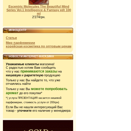
Escentric Molecules The Beautiful Mind
Series Vol.1 Intelligence & Fantasy edt 100
ml
2'274грн.
ИНФОЦЕНТР
Статьи
Мир парфюмерии
корейская косметика по оптовым ценам
НОВОСТИ ИНТЕРНЕТ-МАГАЗИНА
Уважаемые клиенты
магазина!
С радостью хотим Вам сообщить
принимаются заказы
что у нас
на
нишевую
и
раритетную
продукцию
Только у нас Вы найдете то, что уже
отчаялись найти
можете попробовать
Только у нас Вы
аромат
до его покупки*
*( услуга ПРЕЗЕНТАЦИЯ касается нишевой
парфюмерии,
стоимость услуги от 200грн)
Если Вы не нашли интересующий Вас
товар -
уточните
его наличие у менеджера