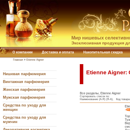
Мир нишевых селективн
Эксклюзивная продукция дл
О компании
Доставка и оплата
Накопительная скидка
»
Главная
Etienne Aigner
Etienne Aigner:
Нишевая парфюмерия
Винтажная парфюмерия
Женская парфюмерия
Все разделы, Etienne Aigner
Сортировать список по:
Мужская парфюмерия
Наименование (А-Я) (Я-А), Код товара 
Средства по уходу для
Eti
женщин
Тор
Средства по уходу для
Туа
мужчин
Вер
смо
Декоративная косметика