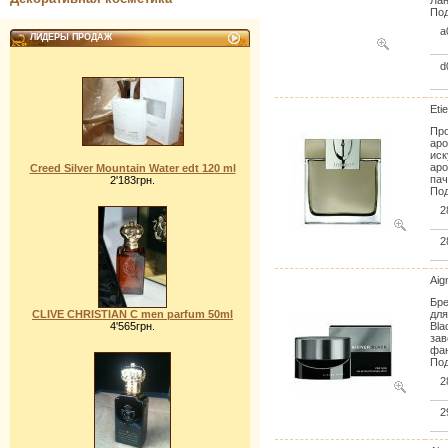
Лан
Под
a
ЛИДЕРЫ ПРОДАЖ
d
Eti
Про
аро
иск
аро
Creed Silver Mountain Water edt 120 ml
пач
2'183грн.
Под
2
2
Aig
Бре
CLIVE CHRISTIAN C men parfum 50ml
для
4'565грн.
Bla
зав
фан
Под
2
2