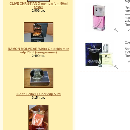
Aig
CLIVE CHRISTIAN X men parfum 50ml
tester
Про
2'905грн.
ком
мож
пер
туб
Под
2
Eti
RAMON MOLVIZAR White Goldskin men
Бре
edp 75ml (квадратный)
199
2'490грн.
Под
a
Judith Leiber Leiber edp 50ml
3'154грн.