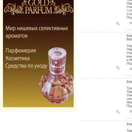
Пар
Уни
/ с
Сла
Под
V
Eta
Bub
Тор
Пар
Уни
ван
и Ж
Под
V
Eta
Тор
Пар
Уни
сиг
Жас
Под
V
Eta
Тор