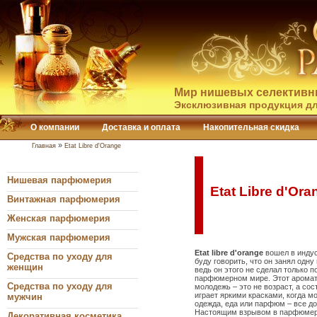
Мир нишевых селективн
Эксклюзивная продукция дл
О компании
Доставка и оплата
Накопительная скидка
»
Главная
Etat Libre d'Orange
Нишевая парфюмерия
Etat Libre d'Or
Винтажная парфюмерия
Женская парфюмерия
Мужская парфюмерия
Etat libre d'orange
вошел в индус
Средства по уходу для
буду говорить, что он занял одну
женщин
ведь он этого не сделал только 
парфюмерном мире. Этот аромат
Средства по уходу для
молодежь – это не возраст, а сос
играет яркими красками, когда м
мужчин
одежда, еда или парфюм – все д
Настоящим взрывом в парфюмер
Декоративная косметика