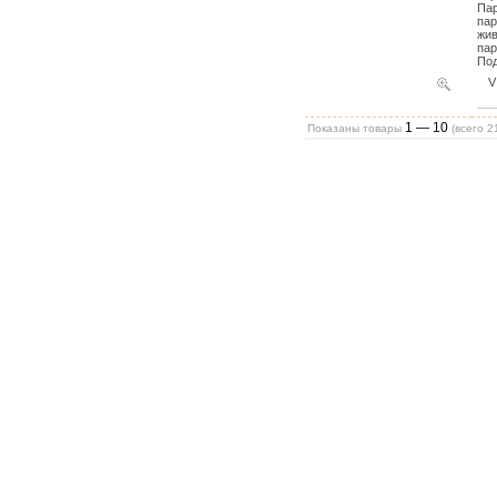
Пар
пар
жив
пар
Под
V
1 — 10
Показаны товары
(всего
2