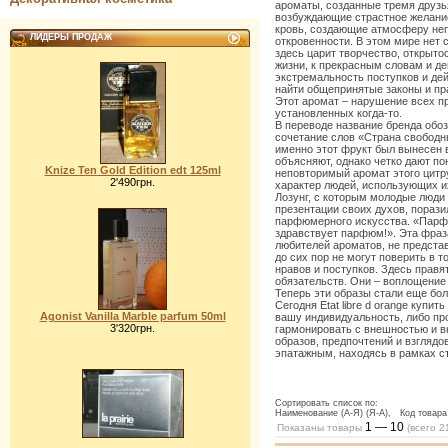
ароматы, созданные тремя друзь
возбуждающие страстное желани
кровь, создающие атмосферу не
ЛИДЕРЫ ПРОДАЖ
откровенности. В этом мире нет с
здесь царит творчество, открытос
жизни, к прекрасным словам и д
экстремальность поступков и де
найти общепринятые законы и пр
Этот аромат – нарушение всех п
установленных когда-то.
В переводе название бренда обо
сочетание слов «Страна свободн
именно этот фрукт был вынесен в
объясняют, однако четко дают пон
Knize Ten Gold Edition edt 125ml
неповторимый аромат этого цитр
2'490грн.
характер людей, использующих и
Лозунг, с которым молодые люди
презентации своих духов, порази
парфюмерного искусства. «Парф
здравствует парфюм!». Эта фраз
любителей ароматов, не предста
до сих пор не могут поверить в 
нравов и поступков. Здесь правя
обязательств. Они – воплощение 
Теперь эти образы стали еще б
Сегодня Etat libre d orange купи
Agonist Vanilla Marble parfum 50ml
вашу индивидуальность, либо пр
3'320грн.
гармонировать с внешностью и в
образов, предпочтений и взглядов
эпатажным, находясь в рамках с
Сортировать список по:
Наименование (А-Я) (Я-А), Код товара 
1 — 10
Показаны товары
(всего
2