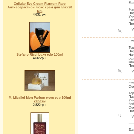
Eta
Cellular Eye Cream Platnum Rare
Антивозрастной люкс крем для глаз 20
Тор
мл.
Пар
4'631грн.
Уни
Lib
Под
V
Eta
Тор
Пар
Stefano Ricci Luxe edp 100ml
Наз
4'665грн.
роз
кож
Под
V
Eta
Qu
Тор
Пар
M. Micallef Mon Parfum wom edp 100ml
Уни
стразы
боб
2'822грн.
Que
Под
V
Eta