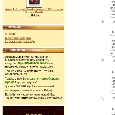
Тор
Пар
пар
Annick Goutal Mandragore edt 100 ml men
таб
Square Bottle
Бож
1'394грн.
Под
V
ИНФОЦЕНТР
Eta
Статьи
bab
Мир парфюмерии
Тор
корея крем для лица
Пар
Уни
как
НОВОСТИ ИНТЕРНЕТ-МАГАЗИНА
me 
Под
Уважаемые клиенты
магазина!
С радостью хотим Вам сообщить
V
принимаются заказы
что у нас
на
нишевую
и
раритетную
продукцию
Только у нас Вы найдете то, что уже
Eta
отчаялись найти
Тор
можете попробовать
Только у нас Вы
Пар
аромат
до его покупки*
Наз
*( услуга ПРЕЗЕНТАЦИЯ касается нишевой
Нот
De 
парфюмерии,
стоимость услуги от 200грн)
Под
Если Вы не нашли интересующий Вас
товар -
уточните
его наличие у менеджера
V
Eta
Тор