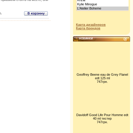
.
Карта дизайнеров
Карта брендов
НОВИНКИ
Geoffrey Beene eau de Grey Flanel
edt 125 ml
747грн.
Davidoff Good Life Pour Homme edt
40 ml тестер
747грн.