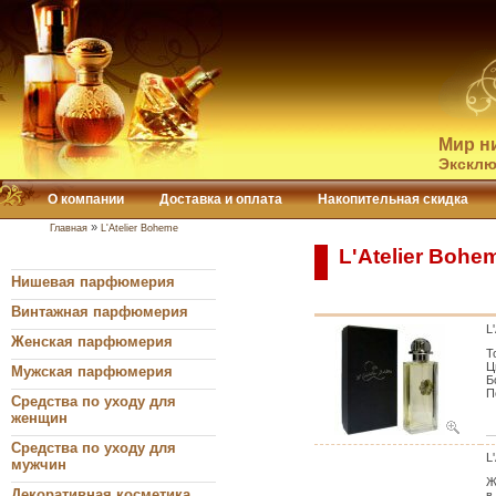
Мир н
Эксклю
О компании
Доставка и оплата
Накопительная скидка
»
Главная
L'Atelier Boheme
L'Atelier Bohe
Нишевая парфюмерия
Винтажная парфюмерия
L
Женская парфюмерия
Т
Ц
Мужская парфюмерия
Б
П
Средства по уходу для
женщин
Средства по уходу для
L
мужчин
Ж
Декоративная косметика
в