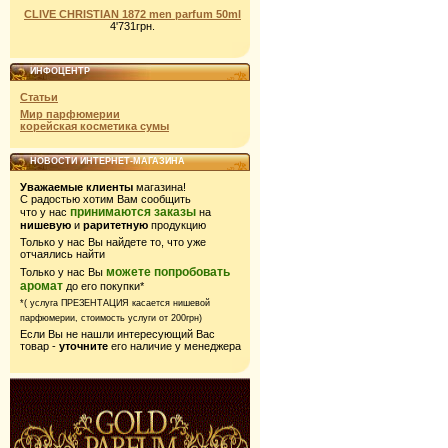
CLIVE CHRISTIAN 1872 men parfum 50ml
4'731грн.
ИНФОЦЕНТР
Статьи
Мир парфюмерии
корейская косметика сумы
НОВОСТИ ИНТЕРНЕТ-МАГАЗИНА
Уважаемые клиенты
магазина!
С радостью хотим Вам сообщить
принимаются заказы
что у нас
на
нишевую
и
раритетную
продукцию
Только у нас Вы найдете то, что уже
отчаялись найти
можете попробовать
Только у нас Вы
аромат
до его покупки*
*( услуга ПРЕЗЕНТАЦИЯ касается нишевой
парфюмерии,
стоимость услуги от 200грн)
Если Вы не нашли интересующий Вас
товар -
уточните
его наличие у менеджера