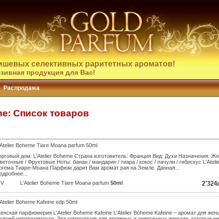
ишевых селективных раритетных ароматов!
зивная продукция для Вас!
Распродажа
me: Список товаров
'Atelier Boheme Tiare Moana parfum 50ml
орговый дом: L'Atelier Boheme Страна изготовитель: Франция Вид: Духи Назначения:
веточные / Фруктовые Ноты: банан / мандарин / тиара / кокос / пачули / гибискус L'Atel
огема Тиаре-Моана Парфюм дарит Вам аромат рая на Земле. Данная...
одробнее...
V
L'Atelier Boheme Tiare Moana parfum
50ml
2'324
'Atelier Boheme Kafeine edp 50ml
енская парфюмерия L'Atelier Boheme Kafeine L'Atelier Boheme Kafeine – аромат для же
 своей неотразимости. Эта композиция для активных и энергичных женщин, которые не