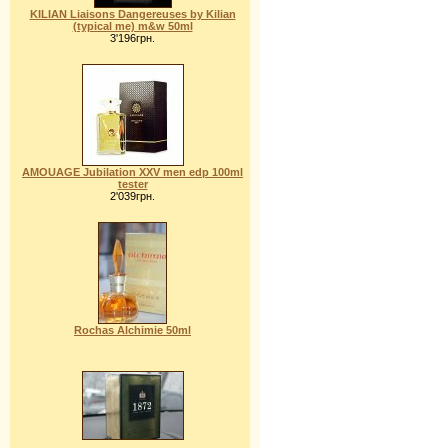
KILIAN Liaisons Dangereuses by Kilian
(typical me) m&w 50ml
3'196грн.
AMOUAGE Jubilation XXV men edp 100ml
tester
2'039грн.
Rochas Alchimie 50ml