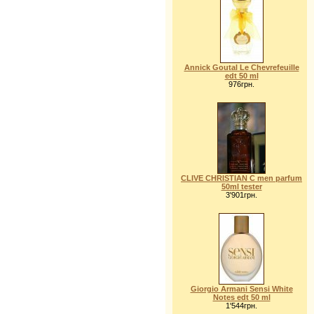
Annick Goutal Le Chevrefeuille
edt 50 ml
976грн.
CLIVE CHRISTIAN C men parfum
50ml tester
3'901грн.
Giorgio Armani Sensi White
Notes edt 50 ml
1'544грн.