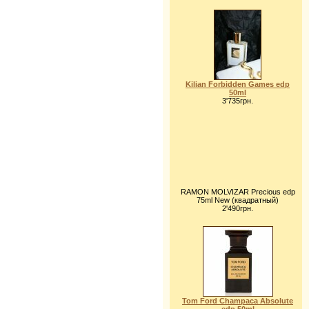
Kilian Forbidden Games edp
50ml
3'735грн.
RAMON MOLVIZAR Precious edp
75ml New (квадратный)
2'490грн.
Tom Ford Champaca Absolute