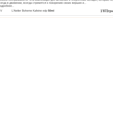
сегда в движении, всегда стремятся к покорению своих вершин и...
одробнее...
V
L'Atelier Boheme Kafeine edp
50ml
1'872грн