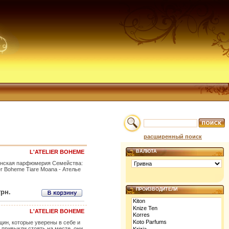
расширенный поиск
L'ATELIER BOHEME
ВАЛЮТА
 Женская парфюмерия Семейства:
ier Boheme Tiare Moana - Ателье
ПРОИЗВОДИТЕЛИ
грн.
L'ATELIER BOHEME
нщин, которые уверены в себе и
 привыкли стоять на месте, они