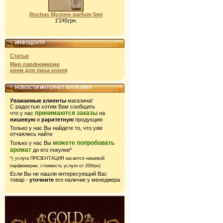
Rochas Mystere parfum 5ml
1'245грн.
ИНФОЦЕНТР
Статьи
Мир парфюмерии
крем для лица корея
НОВОСТИ ИНТЕРНЕТ-МАГАЗИНА
Уважаемые клиенты
магазина!
С радостью хотим Вам сообщить
принимаются заказы
что у нас
на
нишевую
и
раритетную
продукцию
Только у нас Вы найдете то, что уже
отчаялись найти
можете попробовать
Только у нас Вы
аромат
до его покупки*
*( услуга ПРЕЗЕНТАЦИЯ касается нишевой
парфюмерии,
стоимость услуги от 200грн)
Если Вы не нашли интересующий Вас
товар -
уточните
его наличие у менеджера