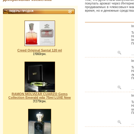
покупать аромат через Интернет
продаваемых в «люксовых» мага
время, но и денежные средства
ЛИДЕРЫ ПРОДАЖ
I
Т
Н
I
П
Creed Original Santal 120 ml
1'660грн.
I
Т
Н
л
П
RAMON MOLVIZAR CUARZO Gems
I
Collection Emerald edp 75ml LUXE New
3'279грн.
Т
Н
ш
П