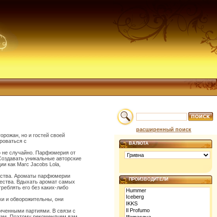
расширенный поиск
орожан, но и гостей своей
роваться с
ВАЛЮТА
о не случайно. Парфюмерия от
 Создавать уникальные авторские
и как Marc Jacobs Lola,
кусства. Ароматы парфюмерии
ПРОИЗВОДИТЕЛИ
ачества. Вдыхать аромат самых
реблять его без каких-либо
ки и обворожительны, они
ниченными партиями. В связи с
 дам. Поэтому рекомендуем вам