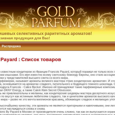
ишевых селективных раритетных ароматов!
зивная продукция для Вас!
Распродажа
y Payard : Список товаров
 известным кондитером из Франции Francois Payard, который поражал не только всех г
ми изысками. Его имя известно всему светскому бомонду Европы, оно стало ассоции
ми у представителей высшего света со всего мира.
арфюмерии, называют ароматы великого мастера «трио кондитерских ароматов». И эт
та, основывается на ароматах сладкого, питательного и бодрящего темного шоколада.
одруга Francois - Calice Becker. Именно ей принадлежат такие парфюмерные композици
ran DKNY Energy, а также Calvin Klein Secret Obsession.
толь же привлекательны и желанны, как кондитерские шедевры мастера десертного ис
тся по вкусу» как истинным любителям сладкого, так и ценителям ароматов высокого к
 мира – разве не это мечта миллионов красавиц, обожающих сладкое и желающих упот
 высочайшему качеству, эти ароматы не являются приторными и навязчивыми, они лег
ется наслаждаться снова и снова.
ions By Payard в Москве от производителя очень сложно, так как он выпускается огра
ься сравнительно недавно, они лишь постепенно завоевывают сердца очаровательных