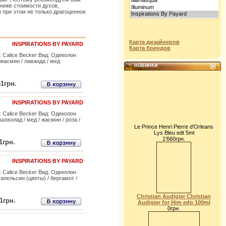
 ниже стоимости духов,
 при этом не только драгоценное
Карта дизайнеров
INSPIRATIONS BY PAYARD
Карта брендов
: Calice Becker Вид: Одеколон
асмин / лаванда / мед
НОВИНКИ
61грн.
INSPIRATIONS BY PAYARD
: Calice Becker Вид: Одеколон
колад / мед / жасмин / роза /
Le Prince Henri Pierre d'Orleans
Lys Bleu edt 5ml
1'660грн.
1грн.
INSPIRATIONS BY PAYARD
: Calice Becker Вид: Одеколон
пельсин (цветы) / бергамот /
Christian Audigier Christian
1грн.
Audigier for Him edp 100ml
0грн.