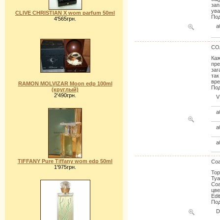
зап
ува
CLIVE CHRISTIAN X wom parfum 50ml
Под
4'565грн.
a
CO
Каж
пре
заг
так
вре
RAMON MOLVIZAR Moon edp 100ml
Под
(круглый)
2'490грн.
V
a
a
a
TIFFANY Pure Tiffany wom edp 50ml
Coa
1'975грн.
Тор
Туа
Coa
цве
Edi
Под