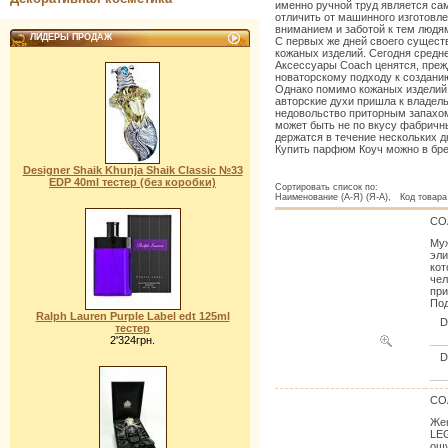
именно ручной труд является са
отличить от машинного изготовл
вниманием и заботой к тем людя
ЛИДЕРЫ ПРОДАЖ
С первых же дней своего сущест
кожаных изделий. Сегодня средне
Аксессуары Coach ценятся, прежд
новаторскому подходу к создани
Однако помимо кожаных изделий
авторские духи пришла к владель
недовольство приторным запахом
может быть не по вкусу фабричн
держатся в течение нескольких д
Купить парфюм Коуч можно в бр
Designer Shaik Khunja Shaik Classic №33
EDP 40ml тестер (без коробки)
Сортировать список по:
Наименование (А-Я) (Я-А), Код товара 
CO
Муж
эли
кот
чел
при
Под
Ralph Lauren Purple Label edt 125ml
тестер
2'324грн.
CO
Же
LEG
ощу