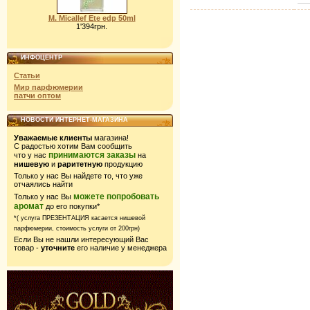
M. Micallef Ete edp 50ml
1'394грн.
ИНФОЦЕНТР
Статьи
Мир парфюмерии
патчи оптом
НОВОСТИ ИНТЕРНЕТ-МАГАЗИНА
Уважаемые клиенты
магазина!
С радостью хотим Вам сообщить
принимаются заказы
что у нас
на
нишевую
и
раритетную
продукцию
Только у нас Вы найдете то, что уже
отчаялись найти
можете попробовать
Только у нас Вы
аромат
до его покупки*
*( услуга ПРЕЗЕНТАЦИЯ касается нишевой
парфюмерии,
стоимость услуги от 200грн)
Если Вы не нашли интересующий Вас
товар -
уточните
его наличие у менеджера