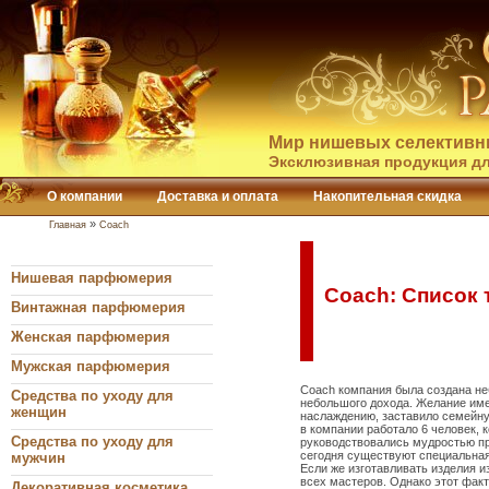
Мир нишевых селективн
Эксклюзивная продукция дл
О компании
Доставка и оплата
Накопительная скидка
»
Главная
Coach
Нишевая парфюмерия
Coach: Список 
Винтажная парфюмерия
Женская парфюмерия
Мужская парфюмерия
Coach компания была создана не
Средства по уходу для
небольшого дохода. Желание имет
женщин
наслаждению, заставило семейну
в компании работало 6 человек, 
Средства по уходу для
руководствовались мудростью пр
сегодня существуют специальная
мужчин
Если же изготавливать изделия и
всех мастеров. Однако этот фак
Декоративная косметика