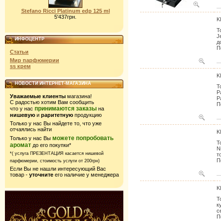
Stefano Ricci Platinum edp 125 ml
5'437грн.
K
Т
J
ИНФОЦЕНТР
д
П
Статьи
Мир парфюмерии
ss крем
K
НОВОСТИ ИНТЕРНЕТ-МАГАЗИНА
Т
P
Уважаемые клиенты
магазина!
P
С радостью хотим Вам сообщить
П
принимаются заказы
что у нас
на
нишевую
и
раритетную
продукцию
Только у нас Вы найдете то, что уже
отчаялись найти
K
можете попробовать
Только у нас Вы
Т
аромат
до его покупки*
N
*( услуга ПРЕЗЕНТАЦИЯ касается нишевой
т
П
парфюмерии,
стоимость услуги от 200грн)
Если Вы не нашли интересующий Вас
товар -
уточните
его наличие у менеджера
K
Т
к
с
П