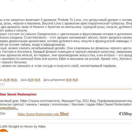
ь и ее запреты» включает 3 аромата: Prelude To Love, это цитрусовый аромат с нотам
ерца, розы, нероли и жасмина, Beyond Love с ароматом аристократической туберозы. Вт
ва аромата: taste of Heaven с букетом из апельсина, турецкой розы, пачули, дубового 
ет рома и пачули.
зны» состоит из Liaisons Dangereuses с цветочными и фруктовыми нотами и дополнен
йского сандала; Cruel Intentions – этот аромат напоминает абсент, букет аромата нач
бокими древесными ароматами, нотами дубового мха, пачули и французской лаванды; Н
ей на основе табака, меда и афродизиаков.
есный, можно сказать незабываемый дизайн. Они упакованы во флаконы черного цвета 
 Гектора и Аххилеса. Каждый флакон помещен в черную лаковую шкатулку, закрываю
оны ароматов нельзя, во-первых, они произведение искусства, а во-вторых – это вред
приобрести сменный блок или купить Kilian в магазине на розлив. Кроме того, Хеннес
 черного бочонка.
an, можно их смешать в этом сосуде и получить свой, неповторимый парфюм.
ара
(А-Я)
(Я-А)
, Цена
(0-9)
(9-0)
, Дата добавления
(0-9)
(9-0)
21
)
ilian Sweet Redemption
орговый дом: Kilian Страна изготовитель: Франция Год: 2011 Вид: Парфюмированная во
пельсин (цветы) / ваниль / мирра / оппопонакс / бензоин / ладан Kilian Sweet Redemption 
одробнее...
Dm
50ml
4'150гр
Kilian Sweet Redemption edp
ILIAN Straight to Heven by Kilian