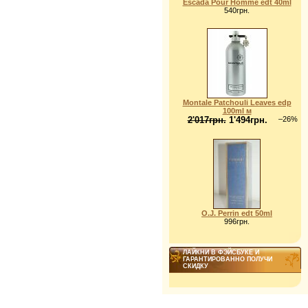
Escada Pour Homme edt 40ml
540грн.
Montale Patchouli Leaves edp
100ml м
2'017грн.
1'494грн.
–26%
O.J. Perrin edt 50ml
996грн.
ЛАЙКНИ В ФЭЙСБУКЕ И
ГАРАНТИРОВАННО ПОЛУЧИ
СКИДКУ