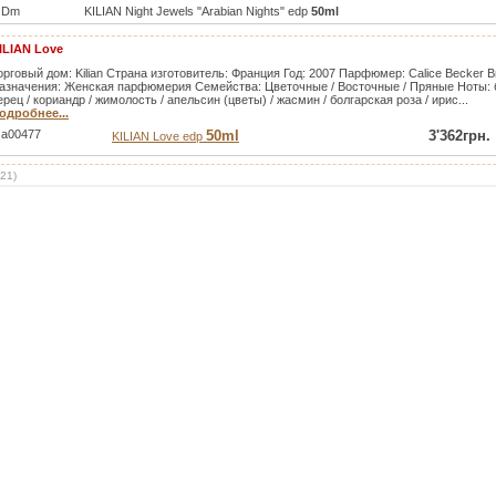
Dm
KILIAN Night Jewels "Arabian Nights" edp
50ml
ILIAN Love
орговый дом: Kilian Страна изготовитель: Франция Год: 2007 Парфюмер: Calice Becker
азначения: Женская парфюмерия Семейства: Цветочные / Восточные / Пряные Ноты: б
ерец / кориандр / жимолость / апельсин (цветы) / жасмин / болгарская роза / ирис...
одробнее...
a00477
50ml
3'362грн.
KILIAN Love edp
21
)