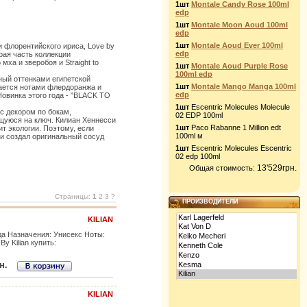
1шт
Montale Candy Rose 100ml
edp
1шт
Montale Moon Aoud 100ml
edp
1шт
Montale Aoud Ever 100ml
и флорентийского ириса, Love by
edp
орая часть коллекции
мха и зверобоя и Straight to
1шт
Montale Aoud Purple Rose
100ml edp
ный оттенками египетской
1шт
Montale Mango Manga 100ml
инается нотами флердоранжа и
edp
овинка этого года - ”BLACK TO
1шт
Escentric Molecules Molecule
с декором по бокам,
02 EDP 100ml
щуюся на ключ. Килиан Хеннесси
1шт
Paco Rabanne 1 Million edt
ит экологии. Поэтому, если
100ml м
си создал оригинальный сосуд
1шт
Escentric Molecules Escentric
02 edp 100ml
13'529грн.
Общая стоимость:
Страницы:
1
2 3 ?
ПРОИЗВОДИТЕЛИ
KILIAN
да Назначения: Унисекс Ноты:
By Kilian купить:
н.
KILIAN