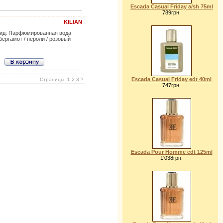
Escada Casual Friday a/sh 75ml
789грн.
KILIAN
 Вид: Парфюмированная вода
ергамот / нероли / розовый
Escada Casual Friday edt 40ml
Страницы:
1
2 3 ?
747грн.
Escada Pour Homme edt 125ml
1'038грн.