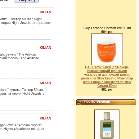
KILIAN
упить: Тестер 50 мл.: Night
 серии Night Jewels от торгового
Guy Laroche Horizon edt 50 ml
664грн.
KILIAN
 Jewels "The Artificial
ский флакон The Artificial
BT 061257 Крем для лица,
устраняющий признаки
усталости для сухой кожи,
дневной Skin Ergetic Non-Stop
Anti-Fatigue Moisturizer Rich
KILIAN
Cream 50ml
481грн.
tions" купить: Тестер 50 мл.:
itions из серии Night Jewels от
ПРОСМОТРЕННЫЕ
KILIAN
ht Jewels "Arabian Nights"
an Nights (Арабские ночи) из