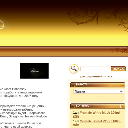
расширенный поиск
ВАЛЮТА
ма Moet Hennessy.
ел поработать над созданием
er McQueen. А в 2007 году
 возрождают старинные рецепты
КОРЗИНА
 – невозможно забыть.
1шт
Montale White Musk 100ml
й коллекции будет 10 ароматов.
edp
ian, Straight to Heaven, Prelude
1шт
Montale Santal Wood 100ml
«Соблазны». Килиан Хеннесси
edp
 открыть свой аромат.