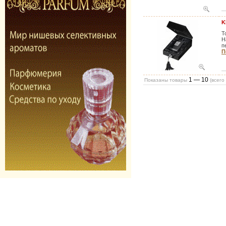
K
Т
Н
п
П
1 — 10
Показаны товары
(всего