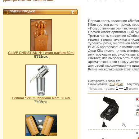
ЛИДЕРЫ ПРОДАЖ
Первая часть коллекции «Любов
Kilian состоит из нот ириса, п
«Искусственный рай» включает д
Heaven имеет оригинальный бук
Третья часть коллекции «Собла
герани, ванили, мускуса и инди
турецкой розы, он оттенен глу
BLACK aphrodisiac” с композици
Духи Kilian имеют очень интер
CLIVE CHRISTIAN №1 wom parfum 50ml
имитирующим рисунок на щитах
8'732грн.
считает, что выбрасывать флак
аромат окончился к нему можно 
для своей парфюмерии – в виде
Купив несколько ароматов Kili
Сортировать список по:
Наименование
(А-Я)
(Я-А)
, Код тов
1 — 10
Показаны товары
(всего
Cellular Serum Platinum Rare 30 мл.
K
7'495грн.
Т
а
П
K