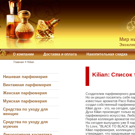
Мир н
Эксклю
О компании
Доставка и оплата
Накопительная скидка
»
Главная
Kilian
Kilian: Список
Нишевая парфюмерия
Винтажная парфюмерия
Женская парфюмерия
Создателем парфюмерного дома 
Но он решил посвятить себя па
Мужская парфюмерия
известных ароматов Paco Raban
создал собственный парфюмерн
Kilian духи - это, на сегодня, 
Средства по уходу для
Духи Kilian производят только 
женщин
парфюмерного искусства. Любой
Первая коллекция ароматов пол
Средства по уходу для
На сегодня выпущено уже 8 парфю
мужчин
To Love, ”BLACK TO BLACK aphro
Kilian парфюмерия, коллекции 
утверждает, что придумывая на
Декоративная косметика