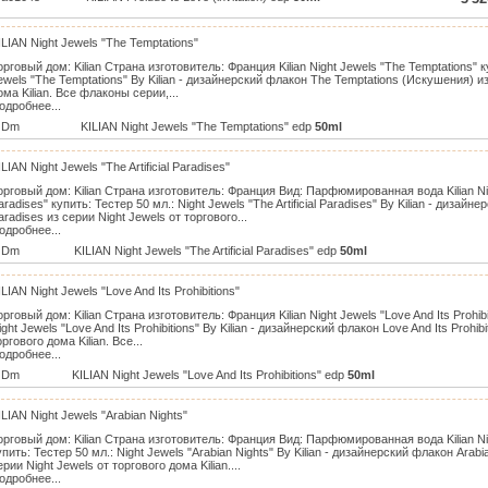
ILIAN Night Jewels "The Temptations"
орговый дом: Kilian Страна изготовитель: Франция Kilian Night Jewels "The Temptations" к
ewels "The Temptations" By Kilian - дизайнерский флакон The Temptations (Искушения) из
ома Kilian. Все флаконы серии,...
одробнее...
Dm
KILIAN Night Jewels "The Temptations" edp
50ml
ILIAN Night Jewels "The Artificial Paradises"
орговый дом: Kilian Страна изготовитель: Франция Вид: Парфюмированная вода Kilian Night
aradises" купить: Тестер 50 мл.: Night Jewels "The Artificial Paradises" By Kilian - дизайнер
aradises из серии Night Jewels от торгового...
одробнее...
Dm
KILIAN Night Jewels "The Artificial Paradises" edp
50ml
ILIAN Night Jewels "Love And Its Prohibitions"
орговый дом: Kilian Страна изготовитель: Франция Kilian Night Jewels "Love And Its Prohibi
ight Jewels "Love And Its Prohibitions" By Kilian - дизайнерский флакон Love And Its Prohib
оргового дома Kilian. Все...
одробнее...
Dm
KILIAN Night Jewels "Love And Its Prohibitions" edp
50ml
ILIAN Night Jewels "Arabian Nights"
орговый дом: Kilian Страна изготовитель: Франция Вид: Парфюмированная вода Kilian Nig
упить: Тестер 50 мл.: Night Jewels "Arabian Nights" By Kilian - дизайнерский флакон Arabi
ерии Night Jewels от торгового дома Kilian....
одробнее...