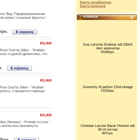
Карта дизайнеров
Карта брендов
esseur Вид: Парфюмированная
НОВИНКИ
лю рома / сушеные фрукты /
0грн.
KILIAN
Guy Laroche Drakkar edt 200ml
men запечатан
ose Oud by Kilian - "Arabian
4'648грн.
розы и удовой древесины, что
н.
KILIAN
Givenchy III parfum 15ml vintage
re Oud by Kilian - "Arabian
1'619грн.
 золота, становится главным
KILIAN
an (Килиан) ~ Prelude to Love -
ы апельсина проникнуты
Christian Lacroix Bazar Homme edt
30 ml тестер
847грн.
0грн.