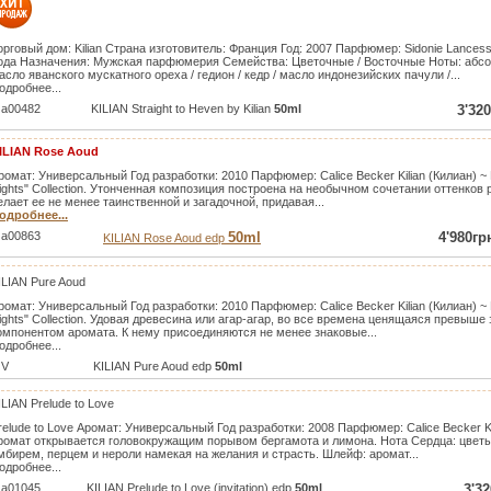
орговый дом: Kilian Страна изготовитель: Франция Год: 2007 Парфюмер: Sidonie Lanc
ода Назначения: Мужская парфюмерия Семейства: Цветочные / Восточные Ноты: абсо
асло яванского мускатного ореха / гедион / кедр / масло индонезийских пачули /...
одробнее...
a00482
KILIAN Straight to Heven by Kilian
50ml
3'32
ILIAN Rose Aoud
ромат: Универсальный Год разработки: 2010 Парфюмер: Calice Becker Kilian (Килиан) ~ R
ights" Collection. Утонченная композиция построена на необычном сочетании оттенков 
елает ее не менее таинственной и загадочной, придавая...
одробнее...
a00863
50ml
4'980гр
KILIAN Rose Aoud edp
ILIAN Pure Aoud
ромат: Универсальный Год разработки: 2010 Парфюмер: Calice Becker Kilian (Килиан) ~ Pu
ights" Collection. Удовая древесина или агар-агар, во все времена ценящаяся превыше
омпонентом аромата. К нему присоединяются не менее знаковые...
одробнее...
V
KILIAN Pure Aoud edp
50ml
ILIAN Prelude to Love
relude to Love Аромат: Универсальный Год разработки: 2008 Парфюмер: Calice Becker Kili
ромат открывается головокружащим порывом бергамота и лимона. Нота Сердца: цвет
мбирем, перцем и нероли намекая на желания и страсть. Шлейф: аромат...
одробнее...
a01045
KILIAN Prelude to Love (invitation) edp
50ml
3'32