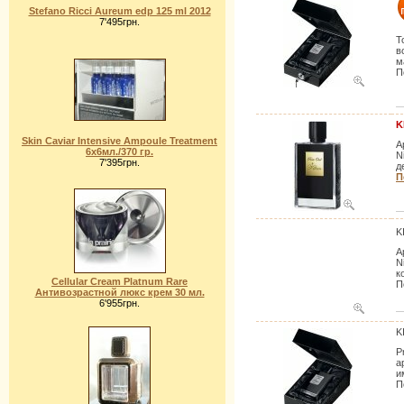
Stefano Ricci Aureum edp 125 ml 2012
7'495грн.
Т
в
м
П
K
Skin Caviar Intensive Ampoule Treatment
А
6x6мл./370 гр.
N
7'395грн.
д
П
K
А
N
к
Cellular Cream Platnum Rare
П
Антивозрастной люкс крем 30 мл.
6'955грн.
K
P
а
и
П