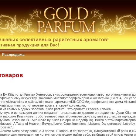
ишевых селективных раритетных ароматов!
зивная продукция для Вас!
Распродажа
 товаров
By Kilian стал Килиан Хеннесси, внук основателя всемирно известного коньячного до
рфюмерному искусству, закончив Институт парфюмерии и косметики (ISIPCA), он усп
ne «Ultraviolet» и «Ultraviolet man», аромата «KINGDOM», парфюмерного дома Alexand
ый дом и выпустил первые ароматы своей коллекции.
одни из самых модных запахов. Kilian parfum - это ароматы класса «люкс» .
вручную и используют для их создания только самые дорогие ингредиенты. Духи Kilian
 парфюм Kilian имеет собственное лицо, его невозможно спутать и услышав однажды
учила название L’Ouvre Noire by Kilian («Черные шедевры»). Всего в этой парфюмерно
мов: A Taste of Heaven, Beyond Love, Cruel Intentions, Liaisons Dangereuses, Love by Kil
disiac”.
L’Oeuvre Noire разделена на 3 части: «Любовь и ее запреты», «Искусственный рай» и 
звания для коллекции, он хотел помочь людям найти себя, выбрать свой стиль жизни и