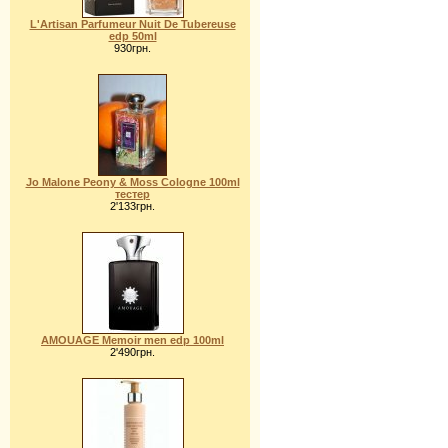
L'Artisan Parfumeur Nuit De Tubereuse
edp 50ml
930грн.
Jo Malone Peony & Moss Cologne 100ml
тестер
2'133грн.
AMOUAGE Memoir men edp 100ml
2'490грн.