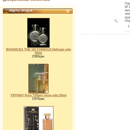
Год
W`e
жен
ЛИДЕРЫ ПРОДАЖ
люб
ауд
Под
1
BOADICEA THE VICTORIOUS Delicate edp
50ml
2'955грн.
TIFFANY Pure Tiffany wom edp 50ml
1'975грн.