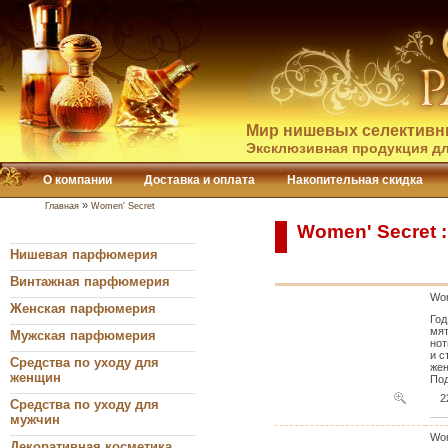
Мир нишевых селективн
Эксклюзивная продукция дл
О компании
Доставка и оплата
Накопительная скидка
»
Главная
Women' Secret
Women' Secret 
Нишевая парфюмерия
Винтажная парфюмерия
Wom
Женская парфюмерия
Год
мят
Мужская парфюмерия
нот
и с
Средства по уходу для
жен
женщин
Под
2
Средства по уходу для
мужчин
Wom
Декоративная косметика