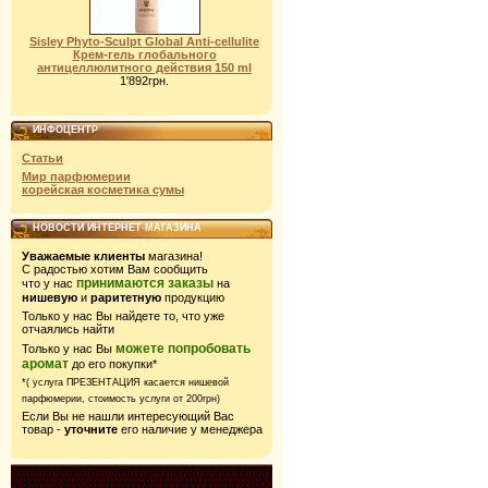
Sisley Phyto-Sculpt Global Аnti-cellulite
Крем-гель глобального
антицеллюлитного действия 150 ml
1'892грн.
ИНФОЦЕНТР
Статьи
Мир парфюмерии
корейская косметика сумы
НОВОСТИ ИНТЕРНЕТ-МАГАЗИНА
Уважаемые клиенты
магазина!
С радостью хотим Вам сообщить
принимаются заказы
что у нас
на
нишевую
и
раритетную
продукцию
Только у нас Вы найдете то, что уже
отчаялись найти
можете попробовать
Только у нас Вы
аромат
до его покупки*
*( услуга ПРЕЗЕНТАЦИЯ касается нишевой
парфюмерии,
стоимость услуги от 200грн)
Если Вы не нашли интересующий Вас
товар -
уточните
его наличие у менеджера