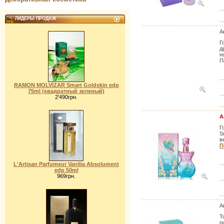
ЛИДЕРЫ ПРОДАЖ
A
Г
д
н
П
RAMON MOLVIZAR Smart Goldskin edp
75ml (квадратный зеленый)
2'490грн.
A
Г
S
в
П
L'Artisan Parfumeur Vanilia Absolument
edp 50ml
969грн.
A
Т
р