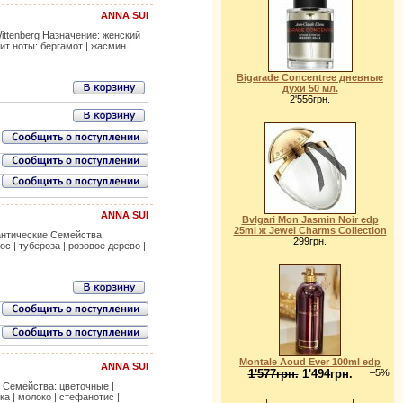
ANNA SUI
ittenberg Назначение: женский
т ноты: бергамот | жасмин |
Bigarade Concentree дневные
духи 50 мл.
2'556грн.
ANNA SUI
Bvlgari Mon Jasmin Noir edp
25ml ж Jewel Charms Collection
мантические Семейства:
299грн.
с | тубероза | розовое дерево |
Montale Aoud Ever 100ml edp
ANNA SUI
1'577грн.
1'494грн.
–5%
е Семейства: цветочные |
а | молоко | стефанотис |