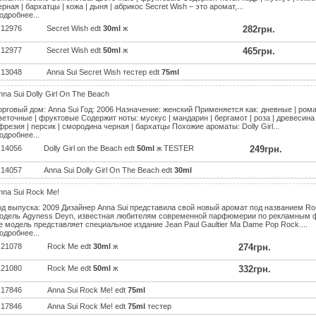
ерная | бархатцы | кожа | дыня | абрикос Secret Wish – это аромат,...
одробнее...
12976
Secret Wish edt
30ml
ж
282грн.
12977
Secret Wish edt
50ml
ж
465грн.
13048
Anna Sui Secret Wish тестер edt
75ml
nna Sui Dolly Girl On The Beach
орговый дом: Anna Sui Год: 2006 Назначение: женский Применяется как: дневные | ро
веточные | фруктовые Содержит ноты: мускус | мандарин | бергамот | роза | древесина |
 фрезия | персик | смородина черная | бархатцы Похожие ароматы: Dolly Girl...
одробнее...
14056
Dolly Girl on the Beach edt
50ml
ж TESTER
249грн.
14057
Anna Sui Dolly Girl On The Beach edt
30ml
nna Sui Rock Me!
од выпуска: 2009 Дизайнер Anna Sui представила свой новый аромат под названием Ro
одель Agyness Deyn, известная любителям современной парфюмерии по рекламным фо
е модель представляет специальное издание Jean Paul Gaultier Ma Dame Pop Rock....
одробнее...
21078
Rock Me edt
30ml
ж
274грн.
21080
Rock Me edt
50ml
ж
332грн.
17846
Anna Sui Rock Me! edt
75ml
17846
Anna Sui Rock Me! edt
75ml
тестер