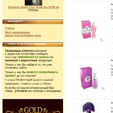
A
Designer Shaik Chic Shaik No 70 80 ml
Т
3'320грн.
П
я
П
ИНФОЦЕНТР
Статьи
Мир парфюмерии
маски для подтяжки лица
НОВОСТИ ИНТЕРНЕТ-МАГАЗИНА
Уважаемые клиенты
магазина!
С радостью хотим Вам сообщить
принимаются заказы
что у нас
на
нишевую
и
раритетную
продукцию
A
Только у нас Вы найдете то, что уже
Т
отчаялись найти
ц
можете попробовать
а
Только у нас Вы
П
аромат
до его покупки*
*( услуга ПРЕЗЕНТАЦИЯ касается нишевой
парфюмерии,
стоимость услуги от 200грн)
Если Вы не нашли интересующий Вас
товар -
уточните
его наличие у менеджера
A
Т
ф