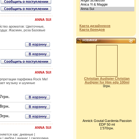
ANNA SUI
Карта дизайнеров
йство ароматов: Цветочные,
Карта брендов
рдца: Жасмин, роза Базовые
НОВИНКИ
ANNA SUI
Christian Audigier Christian
терпретации парфюма Rock Me!
Audigier for Him edp 100ml
ожает музыку и шумные
0грн.
7грн.
8грн.
3грн.
Annick Goutal Gardenia Passion
EDP 50 ml
ANNA SUI
1'370грн.
няется как: дневные |
 | амбра | ананас | смородина