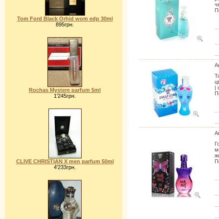
ч
П
Tom Ford Black Orhid wom edp 30ml
895грн.
A
Т
ц
|
Rochas Mystere parfum 5ml
П
1'245грн.
A
Г
м
ж
CLIVE CHRISTIAN X men parfum 50ml
П
4'233грн.