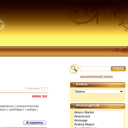
расширенный поиск
ВАЛЮТА
Страницы:
1
2 ?
ANNA SUI
седневные | романтические
ПРОИЗВОДИТЕЛИ
мон | грейпфрут | амбра |