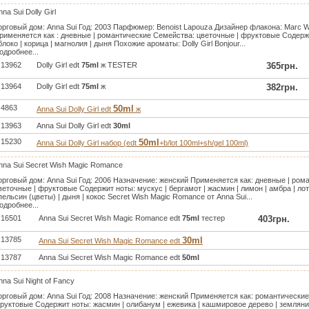
nna Sui Dolly Girl
орговый дом: Anna Sui Год: 2003 Парфюмер: Benoist Lapouza Дизайнер флакона: Marc W
рименяется как : дневные | романтические Семейства: цветочные | фруктовые Содержи
блоко | корица | магнолия | дыня Похожие ароматы: Dolly Girl Bonjour...
одробнее...
13962
Dolly Girl edt
75ml
ж TESTER
365грн.
13964
Dolly Girl edt
75ml
ж
382грн.
4863
50ml
Anna Sui Dolly Girl edt
ж
13963
Anna Sui Dolly Girl edt
30ml
15230
50ml
Anna Sui Dolly Girl набор (edt
+b/lot 100ml+sh/gel 100ml)
nna Sui Secret Wish Magic Romance
орговый дом: Anna Sui Год: 2006 Назначение: женский Применяется как: дневные | ро
веточные | фруктовые Содержит ноты: мускус | бергамот | жасмин | лимон | амбра | лото
пельсин (цветы) | дыня | кокос Secret Wish Magic Romance от Anna Sui...
одробнее...
16501
Anna Sui Secret Wish Magic Romance edt
75ml
тестер
403грн.
13785
30ml
Anna Sui Secret Wish Magic Romance edt
13787
Anna Sui Secret Wish Magic Romance edt
50ml
nna Sui Night of Fancy
орговый дом: Anna Sui Год: 2008 Назначение: женский Применяется как: романтически
руктовые Содержит ноты: жасмин | олибанум | ежевика | кашмировое дерево | земляник