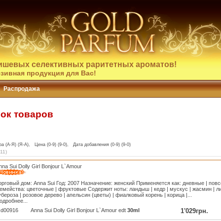
ишевых селективных раритетных ароматов!
зивная продукция для Вас!
Распродажа
сок товаров
а (А-Я) (Я-А), Цена (0-9) (9-0), Дата добавления (0-9) (9-0)
11
)
nna Sui Dolly Girl Bonjour L`Amour
орговый дом: Anna Sui Год: 2007 Назначение: женский Применяется как: дневные | пов
емейства: цветочные | фруктовые Содержит ноты: ландыш | кедр | мускус | жасмин | ли
убероза | розовое дерево | апельсин (цветы) | фиалковый корень | корица |...
одробнее...
d00916
Anna Sui Dolly Girl Bonjour L`Amour edt
30ml
1'029грн.