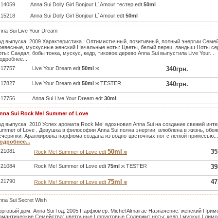
14059
Anna Sui Dolly Girl Bonjour L`Amour тестер edt
50ml
15218
Anna Sui Dolly Girl Bonjour L`Amour edt
50ml
nna Sui Live Your Dream
од выпуска: 2009 Характеристика : Оптимистичный, позитивный, полный энергии Семе
ревесные, мускусные женский Начальные ноты: Цветы, белый перец, ландыш Ноты се
оты: Сандал, бобы тонка, мускус, кедр, тиковое дерево Anna Sui выпустила Live Your...
одробнее...
17757
Live Your Dream edt
50ml
ж
340грн.
17827
Live Your Dream edt
50ml
ж TESTER
340грн.
17756
Anna Sui Live Your Dream edt
30ml
nna Sui Rock Me! Summer of Love
од выпуска: 2010 Успех аромата Rock Me! вдохновил Anna Sui на создание свежей ин
ummer of Love . Девушка в философии Anna Sui полна энергии, влюблена в жизнь, об
ечеринки. Аранжировка парфюма создана из водно-цветочных нот с легкой примесью...
одробнее...
21081
50ml
35
Rock Me! Summer of Love edt
ж
21084
Rock Me! Summer of Love edt
75ml
ж TESTER
39
21790
75ml
47
Rock Me! Summer of Love edt
ж
nna Sui Secret Wish
орговый дом: Anna Sui Год: 2005 Парфюмер: Michel Almairac Назначение: женский Приме
омантические Семейства: цветочные | фруктовые Содержит ноты: кедр | мускус | лимон