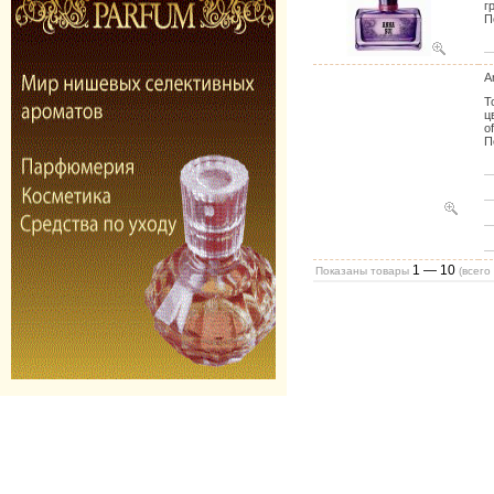
г
П
A
Т
ц
o
П
1 — 10
Показаны товары
(всего