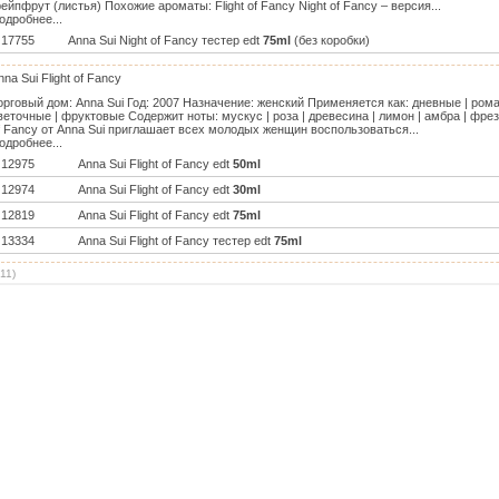
рейпфрут (листья) Похожие ароматы: Flight of Fancy Night of Fancy – версия...
одробнее...
17755
Anna Sui Night of Fancy тестер edt
75ml
(без коробки)
nna Sui Flight of Fancy
орговый дом: Anna Sui Год: 2007 Назначение: женский Применяется как: дневные | ро
веточные | фруктовые Содержит ноты: мускус | роза | древесина | лимон | амбра | фрезия
f Fancy от Anna Sui приглашает всех молодых женщин воспользоваться...
одробнее...
12975
Anna Sui Flight of Fancy edt
50ml
12974
Anna Sui Flight of Fancy edt
30ml
12819
Anna Sui Flight of Fancy edt
75ml
13334
Anna Sui Flight of Fancy тестер edt
75ml
11
)