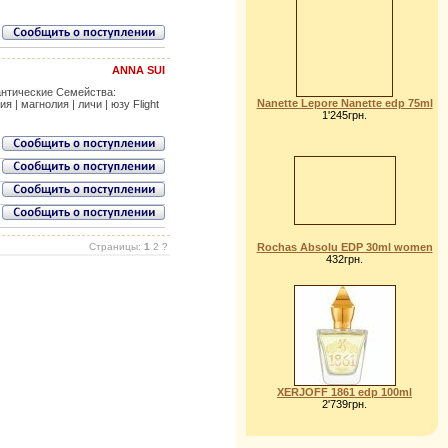
ANNA SUI
мантические Семейства:
Nanette Lepore Nanette edp 75ml
 | магнолия | личи | юзу Flight
1'245грн.
Страницы:
1
2 ?
Rochas Absolu EDP 30ml women
432грн.
XERJOFF 1861 edp 100ml
2'739грн.