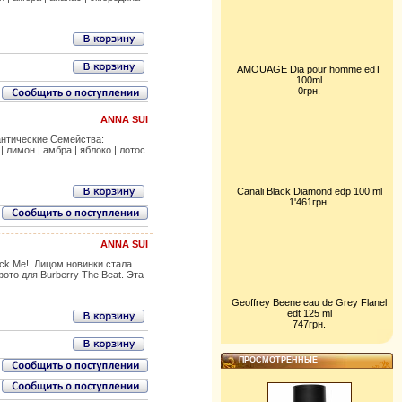
AMOUAGE Dia pour homme edT
100ml
0грн.
ANNA SUI
мантические Семейства:
 лимон | амбра | яблоко | лотос
Canali Black Diamond edp 100 ml
1'461грн.
ANNA SUI
ck Me!. Лицом новинки стала
то для Burberry The Beat. Эта
Geoffrey Beene eau de Grey Flanel
edt 125 ml
747грн.
ПРОСМОТРЕННЫЕ