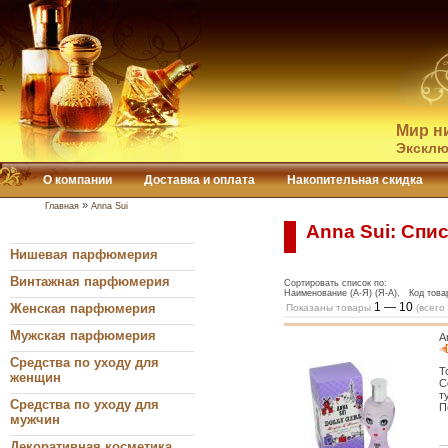
Мир н
Эксклю
О компании
Доставка и оплата
Накопительная скидка
»
Главная
Anna Sui
Anna Sui: Спи
Нишевая парфюмерия
Винтажная парфюмерия
Сортировать список по:
Наименование (А-Я) (Я-А), Код товар
1 — 10
Женская парфюмерия
Показаны товары
(всего
Мужская парфюмерия
A
Средства по уходу для
Т
женщин
С
т
Средства по уходу для
П
мужчин
Декоративная косметика