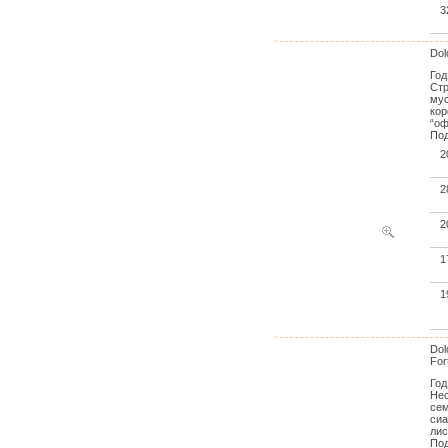
3
Dol
Год
Стр
мус
кор
“оф
Под
2
2
2
1
1
Dol
For
Год
Нео
сем
сиа
лис
Под