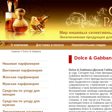
Мир нишевых селективны
Эксклюзивная продукция для
О компании
Доставка и оплата
Накопительная скидка
»
Главная
Dolce & Gabbana
Dolce & Gabban
Нишевая парфюмерия
Dolce & Gabbana (Дольче Габб
Винтажная парфюмерия
м году. Сегодня под этим брендо
Gabbana является признанным си
Женская парфюмерия
Продукция этого бренда выпуска
ярко выделяется среди прочих —
Мужская парфюмерия
современности, стремления к са
Gabbana) стала великолепным п
Средства по уходу для
безграничная свобода самовыраж
этот парфюм от многих других. 
женщин
культом, покорившим миллионы л
странах, в том числе и в России
Средства по уходу для
коллекция Dolce & Gabbana насто
мужчин
качественных ароматов сможет б
парфюма Dolce & Gabbana (Дольч
Декоративная косметика
представляет новые ароматы, ка