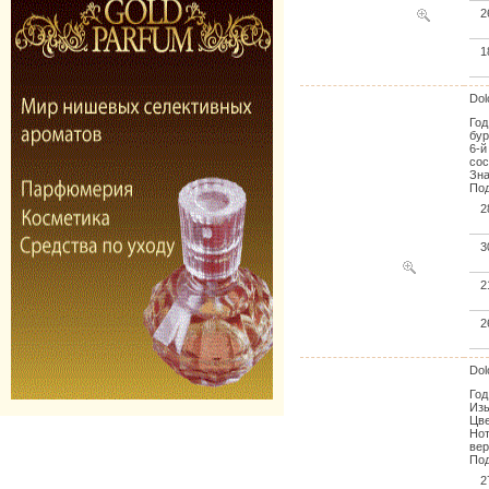
2
1
Dol
Год
бур
6-й
сос
Зна
Под
2
3
2
2
Dol
Год
Изы
Цве
Нот
вер
Под
2