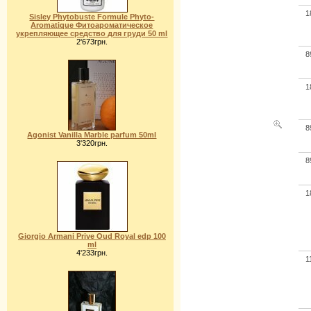
1
Sisley Phytobuste Formule Phyto-
Aromatiquе Фитоароматическое
укрепляющее средство для груди 50 ml
2'673грн.
8
1
8
Agonist Vanilla Marble parfum 50ml
3'320грн.
8
1
Giorgio Armani Prive Oud Royal edp 100
ml
4'233грн.
1