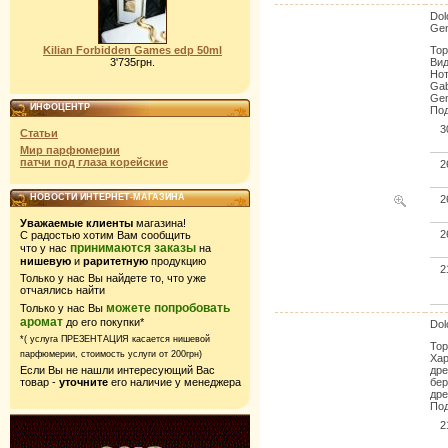
Dol
Gen
Kilian Forbidden Games edp 50ml
Тор
3'735грн.
Вид
Нот
Gab
Gen
ИНФОЦЕНТР
Под
3
Статьи
Мир парфюмерии
патчи под глаза корейские
2
НОВОСТИ ИНТЕРНЕТ-МАГАЗИНА
2
Уважаемые клиенты
магазина!
2
С радостью хотим Вам сообщить
принимаются заказы
что у нас
на
нишевую
и
раритетную
продукцию
2
Только у нас Вы найдете то, что уже
отчаялись найти
можете попробовать
Только у нас Вы
аромат
до его покупки*
Dol
*( услуга ПРЕЗЕНТАЦИЯ касается нишевой
Тор
парфюмерии,
стоимость услуги от 200грн)
Хар
дре
Если Вы не нашли интересующий Вас
бер
товар -
уточните
его наличие у менеджера
дре
Под
2