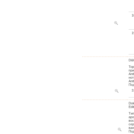
1
1
D&G
Тор
при
Ant
нот
Ant
Под
3
Dol
Edi
Тип
аро
вос
сер
ван
Под