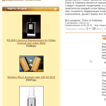
Dolce & Gabbana является призн
следует модным тенденциям, а с
практически каждый сезон бренд
ЛИДЕРЫ ПРОДАЖ
ему сохранять лидирующие позиц
поклонников, делает марку все б
Все разделы, Dolce & Gabbana
Сортировать список по:
Наименование (А-Я) (Я-А), Код товара 
1 — 10
Показаны товары
(всего
1
Dol
KILIAN Liaisons Dangereuses by Kilian
(typical me) m&w 50ml
Тор
3'196грн.
Вид
Цве
лан
дер
Под
d
Dol
Wo
Stefano Ricci Aureum edp 125 ml 2012
6'947грн.
Тор
При
Сем
бер
нео
Под
2