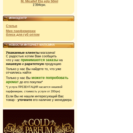
M. Micallef Ete edp 50ml
1'394грн.
ИНФОЦЕНТР
Статьи
Мир парфюмерии
блеск для губ оптом
НОВОСТИ ИНТЕРНЕТ-МАГАЗИНА
Уважаемые клиенты
магазина!
С радостью хотим Вам сообщить
принимаются заказы
что у нас
на
нишевую
и
раритетную
продукцию
Только у нас Вы найдете то, что уже
отчаялись найти
можете попробовать
Только у нас Вы
аромат
до его покупки*
*( услуга ПРЕЗЕНТАЦИЯ касается нишевой
парфюмерии,
стоимость услуги от 200грн)
Если Вы не нашли интересующий Вас
товар -
уточните
его наличие у менеджера