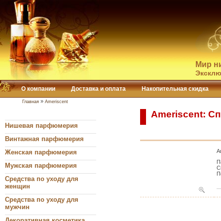
Мир н
Эксклю
О компании
Доставка и оплата
Накопительная скидка
»
Главная
Ameriscent
Ameriscent: С
Нишевая парфюмерия
Винтажная парфюмерия
A
Женская парфюмерия
П
Мужская парфюмерия
С
П
Средства по уходу для
женщин
Средства по уходу для
мужчин
Декоративная косметика