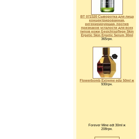
BT 072320 Сыворотка для лица
концентрированная,
регенирирующая, против
признаков усталости для всех
типов кожи Gesichtspflege Skin
Ergetic Skin Ergetic Serum 30ml
365грн.
Flowerbomb Extreme edp 50ml ж
930грн.
Forever Mine edt 30ml ж
208грн.