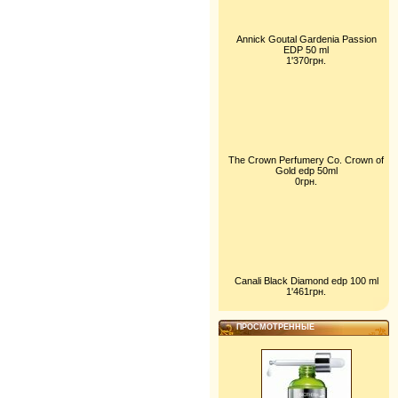
Annick Goutal Gardenia Passion
EDP 50 ml
1'370грн.
The Crown Perfumery Co. Crown of
Gold edp 50ml
0грн.
Canali Black Diamond edp 100 ml
1'461грн.
ПРОСМОТРЕННЫЕ