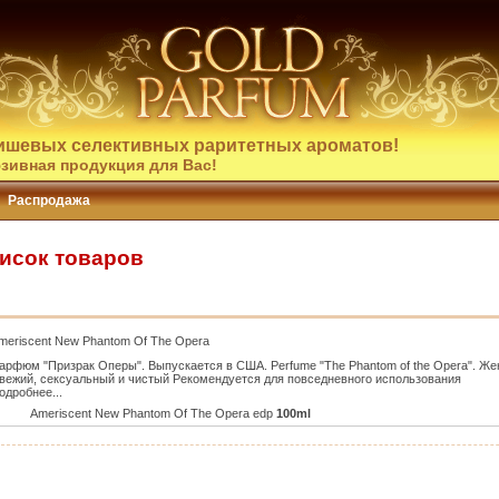
ишевых селективных раритетных ароматов!
зивная продукция для Вас!
Распродажа
писок товаров
meriscent New Phantom Of The Opera
арфюм "Призрак Оперы". Выпускается в США. Perfume "The Phantom of the Opera". Жен
вежий, сексуальный и чистый Рекомендуется для повседневного использования
одробнее...
Ameriscent New Phantom Of The Opera edp
100ml