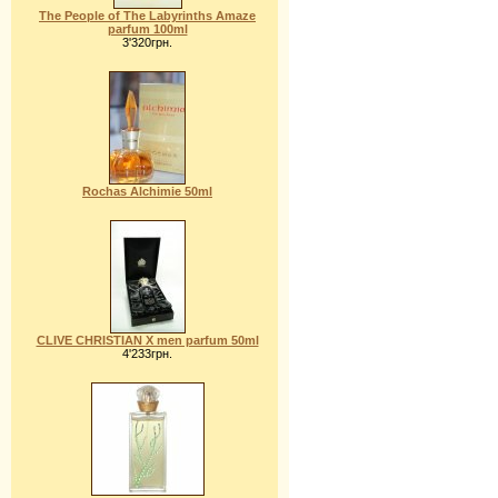
The People of The Labyrinths Amaze
parfum 100ml
3'320грн.
Rochas Alchimie 50ml
CLIVE CHRISTIAN X men parfum 50ml
4'233грн.