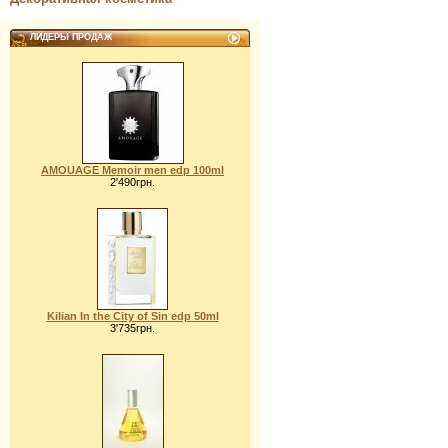
ЛИДЕРЫ ПРОДАЖ
AMOUAGE Memoir men edp 100ml
2'490грн.
Kilian In the City of Sin edp 50ml
3'735грн.