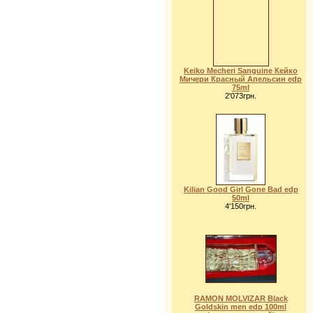
Keiko Mecheri Sanguine Кейко
Мичери Красный Апельсин edp
75ml
2'073грн.
Kilian Good Girl Gone Bad edp
50ml
4'150грн.
RAMON MOLVIZAR Black
Goldskin men edp 100ml