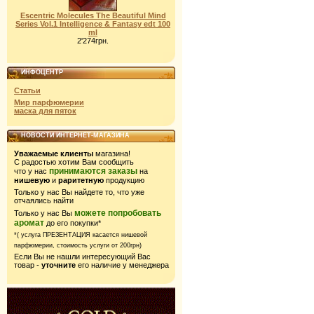
Escentric Molecules The Beautiful Mind
Series Vol.1 Intelligence & Fantasy edt 100
ml
2'274грн.
ИНФОЦЕНТР
Статьи
Мир парфюмерии
маска для пяток
НОВОСТИ ИНТЕРНЕТ-МАГАЗИНА
Уважаемые клиенты
магазина!
С радостью хотим Вам сообщить
принимаются заказы
что у нас
на
нишевую
и
раритетную
продукцию
Только у нас Вы найдете то, что уже
отчаялись найти
можете попробовать
Только у нас Вы
аромат
до его покупки*
*( услуга ПРЕЗЕНТАЦИЯ касается нишевой
парфюмерии,
стоимость услуги от 200грн)
Если Вы не нашли интересующий Вас
товар -
уточните
его наличие у менеджера