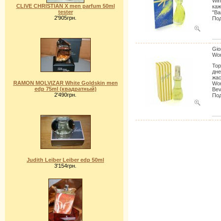
Win
CLIVE CHRISTIAN X men parfum 50ml
каж
tester
"Ва
2'905грн.
Под
Gio
Wo
Тор
дне
жас
RAMON MOLVIZAR White Goldskin men
Wom
edp 75ml (квадратный)
Beve
2'490грн.
Под
Judith Leiber Leiber edp 50ml
3'154грн.