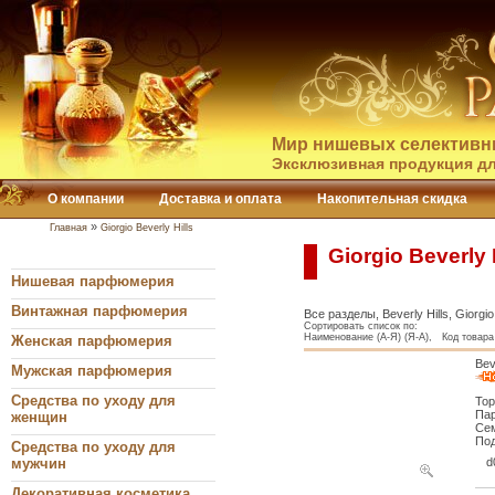
Мир нишевых селективн
Эксклюзивная продукция дл
О компании
Доставка и оплата
Накопительная скидка
»
Главная
Giorgio Beverly Hills
Giorgio Beverly
Нишевая парфюмерия
Винтажная парфюмерия
Все разделы, Beverly Hills, Giorgio 
Сортировать список по:
Наименование (А-Я) (Я-А), Код товара 
Женская парфюмерия
Bev
Мужская парфюмерия
Средства по уходу для
Тор
Пар
женщин
Сем
Под
Средства по уходу для
мужчин
d
Декоративная косметика