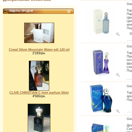
Gio
Тор
ЛИДЕРЫ ПРОДАЖ
Пар
Цве
Цит
апе
Под
Gio
Creed Silver Mountain Water edt 120 ml
Тор
2'183грн.
При
нот
фра
Lin
Под
Gio
CLIVE CHRISTIAN C men parfum 50ml
Тор
4'565грн.
ар
Под
Gio
Диз
Сем