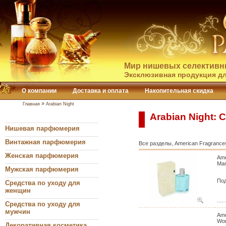
Мир нишевых селективн
Эксклюзивная продукция дл
О компании
Доставка и оплата
Накопительная скидка
»
Главная
Arabian Night
Arabian Night:
Нишевая парфюмерия
Винтажная парфюмерия
Все разделы, American Fragrances
Женская парфюмерия
Ame
Ma
Мужская парфюмерия
Под
Средства по уходу для
женщин
Средства по уходу для
мужчин
Ame
Wo
Декоративная косметика