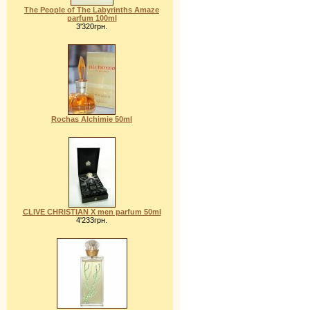
The People of The Labyrinths Amaze
parfum 100ml
3'320грн.
Rochas Alchimie 50ml
CLIVE CHRISTIAN X men parfum 50ml
4'233грн.