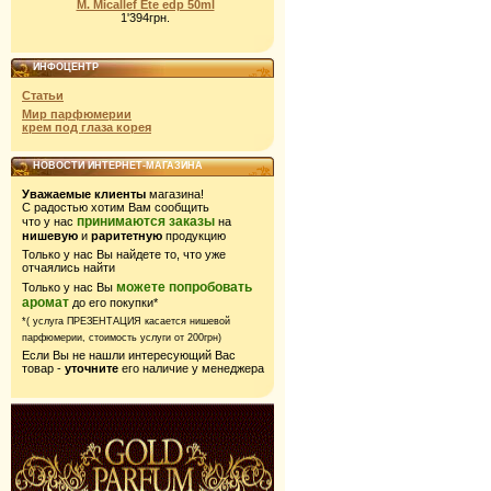
M. Micallef Ete edp 50ml
1'394грн.
ИНФОЦЕНТР
Статьи
Мир парфюмерии
крем под глаза корея
НОВОСТИ ИНТЕРНЕТ-МАГАЗИНА
Уважаемые клиенты
магазина!
С радостью хотим Вам сообщить
принимаются заказы
что у нас
на
нишевую
и
раритетную
продукцию
Только у нас Вы найдете то, что уже
отчаялись найти
можете попробовать
Только у нас Вы
аромат
до его покупки*
*( услуга ПРЕЗЕНТАЦИЯ касается нишевой
парфюмерии,
стоимость услуги от 200грн)
Если Вы не нашли интересующий Вас
товар -
уточните
его наличие у менеджера