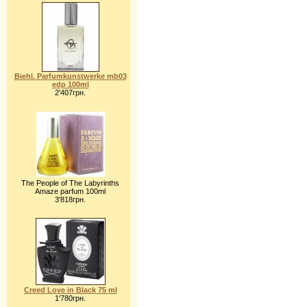
Biehl. Parfumkunstwerke mb03
edp 100ml
2'407грн.
The People of The Labyrinths
Amaze parfum 100ml
3'818грн.
Creed Love in Black 75 ml
1'780грн.