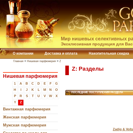
Мир нишевых селективных ра
Эксклюзивная продукция для Вас
О компании
Доставка и оплата
Накопительная скидка
»
»
Главная
Нишевая парфюмерия
Z
Z: Разделы
Нишевая парфюмерия
1
A
B
C
D
E
F
G
H
I
J
K
L
M
N
O
ПОСЛЕДНИЕ ПОСТУПЛЕНИЯ РАЗДЕЛА
P
R
S
T
U
V
W
X
Y
Z
Винтажная парфюмерия
Женская парфюмерия
Мужская парфюмерия
Zadig & Volt