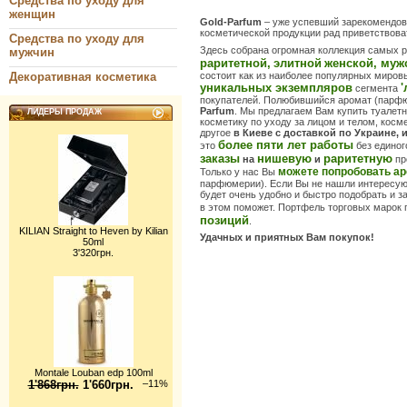
Средства по уходу для
женщин
Gold-Parfum
– уже успевший зарекомендов
косметической продукции рад приветствоват
Средства по уходу для
Здесь собрана огромная коллекция самых 
мужчин
раритетной,
элитной
женской, муж
Декоративная косметика
состоит как из наиболее популярных мировы
уникальных экземпляров
'
сегмента
покупателей. Полюбившийся аромат (парфю
Parfum
. Мы предлагаем Вам купить туалетн
ЛИДЕРЫ ПРОДАЖ
косметику по уходу за лицом и телом, косм
другое
в Киеве с доставкой по Украине, 
более пяти лет работы
это
без единог
заказы
нишевую
раритетную
на
и
пр
можете попробовать а
Только у нас Вы
парфюмерии). Если Вы не нашли интересую
будет очень удобно и быстро подобрать и з
в этом поможет. Портфель торговых марок
позиций
.
KILIAN Straight to Heven by Kilian
Удачных и приятных Вам покупок!
50ml
3'320грн.
Montale Louban edp 100ml
1'868грн.
1'660грн.
–11%