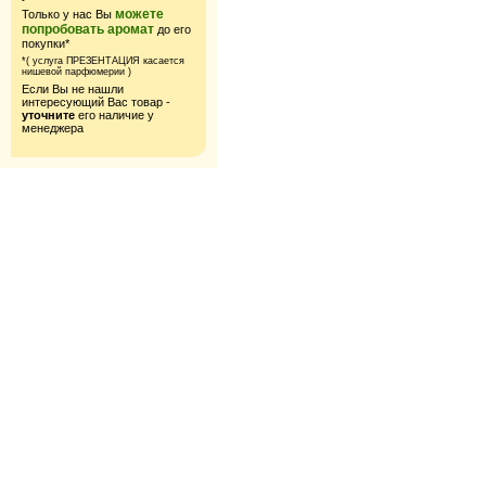
можете
Только у нас Вы
попробовать аромат
до его
покупки*
*( услуга ПРЕЗЕНТАЦИЯ касается
нишевой парфюмерии )
Если Вы не нашли
интересующий Вас товар -
уточните
его наличие у
менеджера