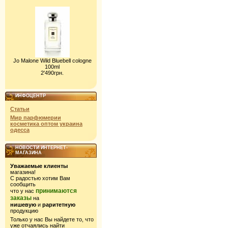
Jo Malone Wild Bluebell cologne
100ml
2'490грн.
ИНФОЦЕНТР
Статьи
Мир парфюмерии
косметика оптом украина
одесса
НОВОСТИ ИНТЕРНЕТ-
МАГАЗИНА
Уважаемые клиенты
магазина!
С радостью хотим Вам
сообщить
принимаются
что у нас
заказы
на
нишевую
и
раритетную
продукцию
Только у нас Вы найдете то, что
уже отчаялись найти