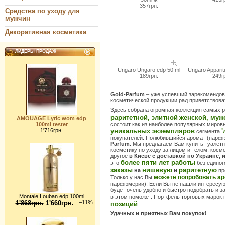
357грн.
Средства по уходу для
мужчин
Декоративная косметика
ЛИДЕРЫ ПРОДАЖ
Ungaro Ungaro edp 50 ml
Ungaro Apparit
189грн.
249г
Gold-Parfum
– уже успевший зарекомендов
косметической продукции рад приветствоват
Здесь собрана огромная коллекция самых 
раритетной,
элитной
женской, муж
AMOUAGE Lyric wom edp
100ml tester
состоит как из наиболее популярных мировы
1'716грн.
уникальных экземпляров
'
сегмента
покупателей. Полюбившийся аромат (парфю
Parfum
. Мы предлагаем Вам купить туалетн
косметику по уходу за лицом и телом, косм
другое
в Киеве с доставкой по Украине, 
более пяти лет работы
это
без единог
заказы
нишевую
раритетную
на
и
пр
можете попробовать а
Только у нас Вы
парфюмерии). Если Вы не нашли интересую
будет очень удобно и быстро подобрать и з
Montale Louban edp 100ml
в этом поможет. Портфель торговых марок
1'868грн.
1'660грн.
–11%
позиций
.
Удачных и приятных Вам покупок!