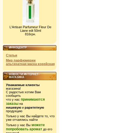
L'Artisan Parfumeur Fleur De
Liane edt 50ml
816грн.
ИНФОЦЕНТР
Статьи
Мир парфюмерии
альгинатная маска корейская
НОВОСТИ ИНТЕРНЕТ-
МАГАЗИНА
Уважаемые клиенты
магазина!
С радостью хотим Вам
сообщить
принимаются
что у нас
заказы
на
нишевую
и
раритетную
продукцию
Только у нас Вы найдете то, что
уже отчаялись найти
можете
Только у нас Вы
попробовать аромат
до его