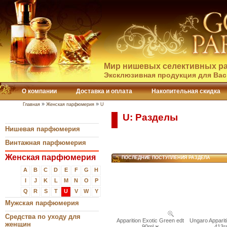
Мир нишевых селективных ра
Эксклюзивная продукция для Вас
О компании
Доставка и оплата
Накопительная скидка
»
»
Главная
Женская парфюмерия
U
U: Разделы
Нишевая парфюмерия
Винтажная парфюмерия
Женская парфюмерия
ПОСЛЕДНИЕ ПОСТУПЛЕНИЯ РАЗДЕЛА
A
B
C
D
E
F
G
H
I
J
K
L
M
N
O
P
Q
R
S
T
U
V
W
Y
Мужская парфюмерия
Средства по уходу для
Apparition Exotic Green edt
Ungaro Apparit
женщин
90ml ж
413г