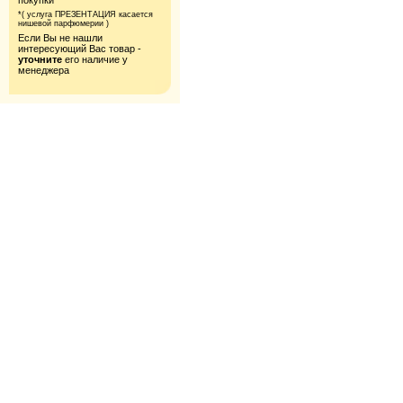
покупки*
*( услуга ПРЕЗЕНТАЦИЯ касается
нишевой парфюмерии )
Если Вы не нашли
интересующий Вас товар -
уточните
его наличие у
менеджера