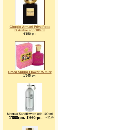
Giorgio Armani Prive Rose
D`Arabie edp 100 ml
4'150грн.
Creed Spring Flower 75 ml ж
1'345грн.
Montale Sandflowers edp 100 ml
1'868грн.
1'660грн.
–11%