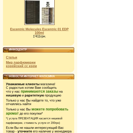
Escentric Molecules Escentric 01 EDP
100ml
1'411грн.
ИНФОЦЕНТР
Статьи
Мир парфюмерии
корейский сс крем
НОВОСТИ ИНТЕРНЕТ-МАГАЗИНА
Уважаемые клиенты
магазина!
С радостью хотим Вам сообщить
принимаются заказы
что у нас
на
нишевую
и
раритетную
продукцию
Только у нас Вы найдете то, что уже
отчаялись найти
можете попробовать
Только у нас Вы
аромат
до его покупки*
*( услуга ПРЕЗЕНТАЦИЯ касается нишевой
парфюмерии,
стоимость услуги от 200грн)
Если Вы не нашли интересующий Вас
товар -
уточните
его наличие у менеджера