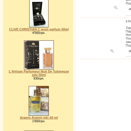
Под
a
Il 
Тор
CLIVE CHRISTIAN C wom parfum 50ml
Пар
4'565грн.
Нот
Tou
зак
Под
a
L'Artisan Parfumeur Nuit De Tubereuse
edp 50ml
930грн.
Aramis Aramis edc 60 ml
1'660грн.