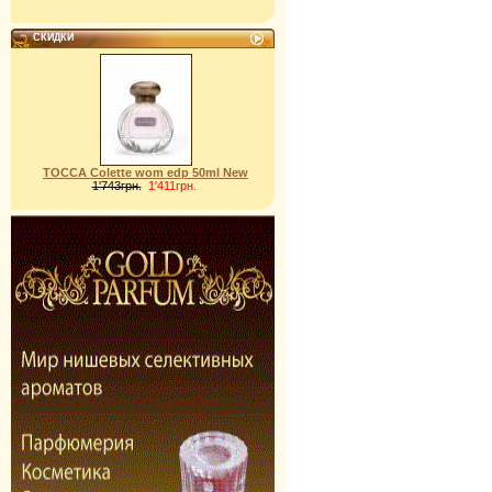
СКИДКИ
TOCCA Colette wom edp 50ml New
1'743грн.
1'411грн.