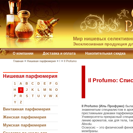
Мир нишевых селективн
Эксклюзивная продукция дл
О компании
Доставка и оплата
Накопительная скидка
»
»
»
Главная
Нишевая парфюмерия
I
Il Profumo
Нишевая парфюмерия
Il Profumo: Спи
1
A
B
C
D
E
F
G
H
I
J
K
L
M
N
O
P
R
S
T
U
V
W
X
Y
Z
Il Profumo (Иль Профумо)
была
Винтажная парфюмерия
знаменитым специалистом в аро
престижными домами парфюмерии
Женская парфюмерия
Университета прекрасный специа
линию ароматов, как для тела, та
Absolu.
Мужская парфюмерия
Осмосис – это физический фено
мембраны.