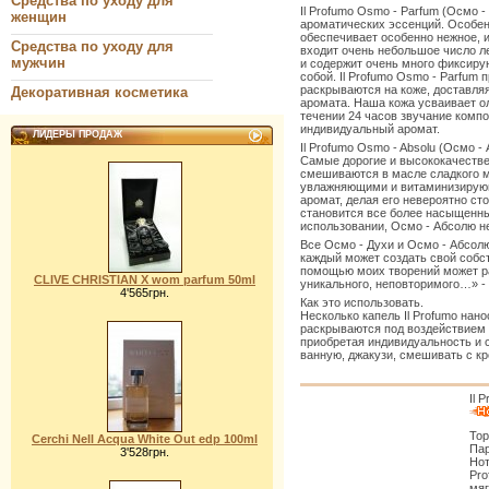
Средства по уходу для
Il Profumo Osmo - Parfum (Осмо 
женщин
ароматических эссенций. Особен
обеспечивает особенно нежное, и
Средства по уходу для
входит очень небольшое число ле
мужчин
и содержит очень много фиксир
собой. Il Profumo Osmo - Parfum
раскрываются на коже, доставля
Декоративная косметика
аромата. Наша кожа усваивает о
течении 24 часов звучание компо
индивидуальный аромат.
ЛИДЕРЫ ПРОДАЖ
Il Profumo Osmo - Absolu (Осмо 
Самые дорогие и высококачеств
смешиваются в масле сладкого м
увлажняющими и витаминизирующи
аромат, делая его невероятно ст
становится все более насыщенны
использовании, Осмо - Абсолю не
Все Осмо - Духи и Осмо - Абсолю
каждый может создать свой собст
помощью моих творений может ра
CLIVE CHRISTIAN X wom parfum 50ml
уникального, неповторимого…» - 
4'565грн.
Как это использовать.
Несколько капель Il Profumo на
раскрываются под воздействием 
приобретая индивидуальность и с
ванную, джакузи, смешивать с к
Il 
Тор
Cerchi Nell Acqua White Out edp 100ml
Пар
3'528грн.
Нот
Pro
мяг