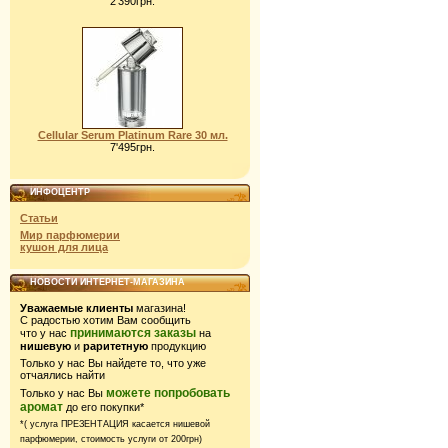
2'390грн.
Cellular Serum Platinum Rare 30 мл.
7'495грн.
ИНФОЦЕНТР
Статьи
Мир парфюмерии
кушон для лица
НОВОСТИ ИНТЕРНЕТ-МАГАЗИНА
Уважаемые клиенты
магазина!
С радостью хотим Вам сообщить
принимаются заказы
что у нас
на
нишевую
и
раритетную
продукцию
Только у нас Вы найдете то, что уже
отчаялись найти
можете попробовать
Только у нас Вы
аромат
до его покупки*
*( услуга ПРЕЗЕНТАЦИЯ касается нишевой
парфюмерии,
стоимость услуги от 200грн)