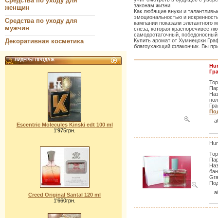
Средства по уходу для
законам жизни.
женщин
Как любящие внуки и талантливы
эмоциональностью и искренност
Средства по уходу для
кампании показали элегантного м
мужчин
слеза, которая красноречивее л
самодостаточный, победоносный,
Декоративная косметика
Купить аромат от Хумиецски Граф
благоухающий флакончик. Вы пр
ЛИДЕРЫ ПРОДАЖ
Hum
Гр
Тор
Пар
Наз
пол
Гра
Под
a
Escentric Molecules Kinski edt 100 ml
1'975грн.
Hum
Тор
Пар
Наз
бан
Gra
Под
a
Creed Original Santal 120 ml
1'660грн.