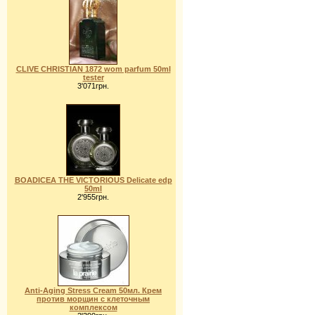
CLIVE CHRISTIAN 1872 wom parfum 50ml
tester
3'071грн.
BOADICEA THE VICTORIOUS Delicate edp
50ml
2'955грн.
Anti-Aging Stress Cream 50мл. Крем
против морщин с клеточным
комплексом