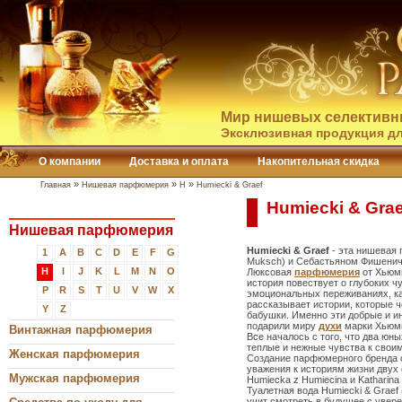
Мир нишевых селективн
Эксклюзивная продукция дл
О компании
Доставка и оплата
Накопительная скидка
»
»
»
Главная
Нишевая парфюмерия
H
Humiecki & Graef
Humiecki & Gra
Нишевая парфюмерия
Humiecki & Graef
- эта нишевая
1
A
B
C
D
E
F
G
Muksch) и Себастьяном Фишеничем
H
I
J
K
L
M
N
O
Люксовая
парфюмерия
от Хьюми
история повествует о глубоких 
P
R
S
T
U
V
W
X
эмоциональных переживаниях, к
рассказывает истории, которые 
Y
Z
бабушки. Именно эти добрые и и
подарили миру
духи
марки Хьюми
Винтажная парфюмерия
Все началось с того, что два юн
теплые и нежные чувства к свои
Женская парфюмерия
Создание парфюмерного бренда с
уважения к историям жизни двух
Мужская парфюмерия
Humiecka z Humiecina и Katharina 
Туалетная вода Humiecki & Graef
учит смотреть в будущее с увере