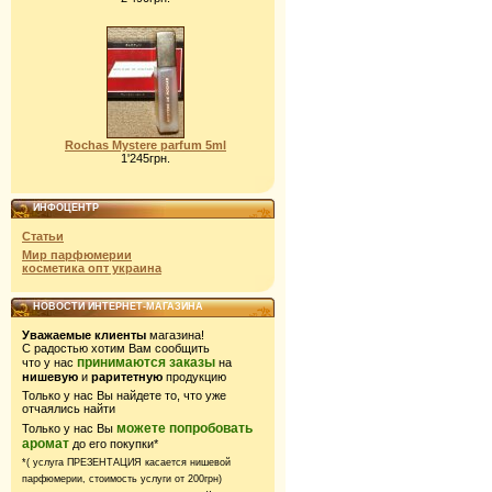
Rochas Mystere parfum 5ml
1'245грн.
ИНФОЦЕНТР
Статьи
Мир парфюмерии
косметика опт украина
НОВОСТИ ИНТЕРНЕТ-МАГАЗИНА
Уважаемые клиенты
магазина!
С радостью хотим Вам сообщить
принимаются заказы
что у нас
на
нишевую
и
раритетную
продукцию
Только у нас Вы найдете то, что уже
отчаялись найти
можете попробовать
Только у нас Вы
аромат
до его покупки*
*( услуга ПРЕЗЕНТАЦИЯ касается нишевой
парфюмерии,
стоимость услуги от 200грн)