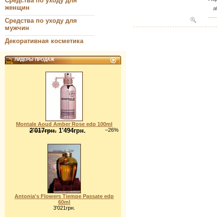
Средства по уходу для
женщин
a
Средства по уходу для
мужчин
Декоративная косметика
ЛИДЕРЫ ПРОДАЖ
Montale Aoud Amber Rose edp 100ml
2'017грн.
1'494грн.
–26%
Antonia's Flowers Tiempe Passate edp
60ml
3'021грн.