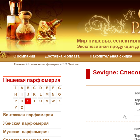
Мир нишевых селективн
Эксклюзивная продукция дл
О компании
Доставка и оплата
Накопительная скидка
»
»
»
Главная
Нишевая парфюмерия
S
Sevigne
Sevigne: Списо
Нишевая парфюмерия
1
A
B
C
D
E
F
G
sev
H
I
J
K
L
M
N
O
Тор
P
R
S
T
U
V
W
X
Под
Y
Z
a
Винтажная парфюмерия
Женская парфюмерия
sev
Мужская парфюмерия
Тор
Под