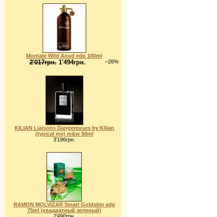
Montale Wild Aoud edp 100ml
2'017грн.
1'494грн.
–26%
KILIAN Liaisons Dangereuses by Kilian
(typical me) m&w 50ml
3'196грн.
RAMON MOLVIZAR Smart Goldskin edp
75ml (квадратный зеленый)
2'490грн.