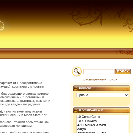
расширенный поиск
й парфюм от Прескрептивайс
Лаудер), компании с мировым
ВАЛЮТА
у благоухающего цветка, которая
 романтичными. Элегантный и
рекрасных, элегантных, нежных и
х», где каждый ингредиент
ПРОИЗВОДИТЕЛИ
н), чьим именем подписаны
urent Paris, Sun Moon Stars Karl
лавилась такими ароматами, как
) адресован женщинам,
вания, соблазнения и покорения.