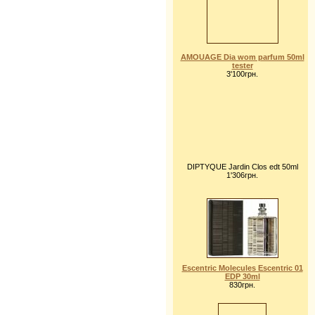
AMOUAGE Dia wom parfum 50ml
tester
3'100грн.
DIPTYQUE Jardin Clos edt 50ml
1'306грн.
Escentric Molecules Escentric 01
EDP 30ml
830грн.