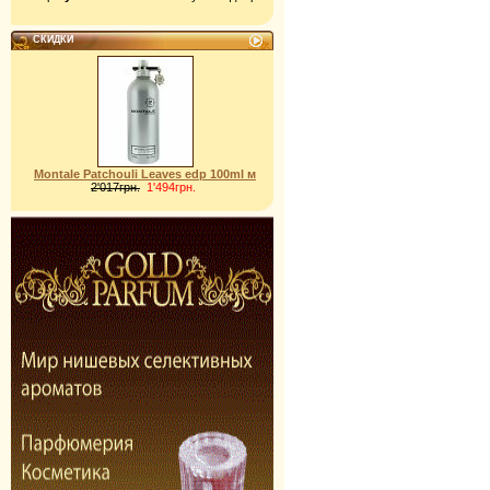
СКИДКИ
Montale Patchouli Leaves edp 100ml м
2'017грн.
1'494грн.