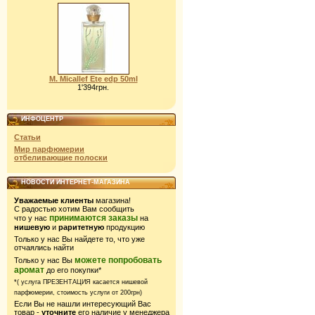
M. Micallef Ete edp 50ml
1'394грн.
ИНФОЦЕНТР
Статьи
Мир парфюмерии
отбеливающие полоски
НОВОСТИ ИНТЕРНЕТ-МАГАЗИНА
Уважаемые клиенты
магазина!
С радостью хотим Вам сообщить
принимаются заказы
что у нас
на
нишевую
и
раритетную
продукцию
Только у нас Вы найдете то, что уже
отчаялись найти
можете попробовать
Только у нас Вы
аромат
до его покупки*
*( услуга ПРЕЗЕНТАЦИЯ касается нишевой
парфюмерии,
стоимость услуги от 200грн)
Если Вы не нашли интересующий Вас
товар -
уточните
его наличие у менеджера