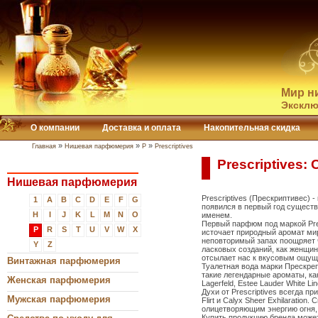
Мир н
Эксклю
О компании
Доставка и оплата
Накопительная скидка
»
»
»
Главная
Нишевая парфюмерия
P
Prescriptives
Prescriptives:
Нишевая парфюмерия
Prescriptives (Прескриптивес)
1
A
B
C
D
E
F
G
появился в первый год существ
H
I
J
K
L
M
N
O
именем.
Первый парфюм под маркой Pres
P
R
S
T
U
V
W
X
источает природный аромат ми
неповторимый запах поощряет ч
Y
Z
ласковых созданий, как женщин
отсылает нас к вкусовым ощуще
Винтажная парфюмерия
Туалетная вода марки Прескре
такие легендарные ароматы, как C
Женская парфюмерия
Lagerfeld, Estee Lauder White Li
Духи от Prescriptives всегда 
Мужская парфюмерия
Flirt и Calyx Sheer Exhilarati
олицетворяющим энергию огня, 
Купить продукцию бренда может