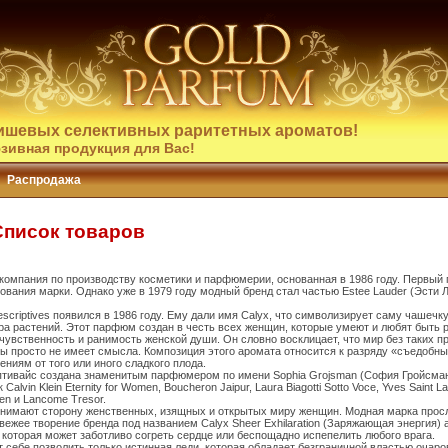
ишевых селективных раритетных ароматов!
зивная продукция для Вас!
Распродажа
 Список товаров
 - компания по производству косметики и парфюмерии, основанная в 1986 году. Первы
ования марки. Однако уже в 1979 году модный бренд стал частью Estee Lauder (Эсти 
criptives появился в 1986 году. Ему дали имя Calyx, что символизирует саму чашечк
ра растений. Этот парфюм создан в честь всех женщин, которые умеют и любят быть
увственность и ранимость женской души. Он словно восклицает, что мир без таких п
ы просто не имеет смысла. Композиция этого аромата относится к разряду «съедобны
ниям от того или иного сладкого плода.
птивайс создана знаменитым парфюмером по имени Sophia Grojsman (София Гройсма
alvin Klein Eternity for Women, Boucheron Jaipur, Laura Biagotti Sotto Voce, Yves Saint La
nen и Lancome Tresor.
принимают сторону женственных, изящных и открытых миру женщин. Модная марка прос
on. Свежее творение бренда под названием Calyx Sheer Exhilaration (Заряжающая энергия
которая может заботливо согреть сердце или беспощадно испепелить любого врага.
 себе позволить только истинная леди, которая обладает безграничной властью очаро