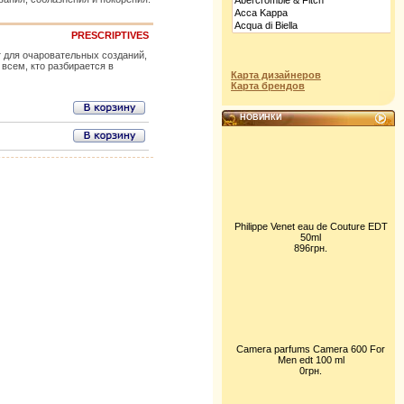
PRESCRIPTIVES
ат для очаровательных созданий,
 всем, кто разбирается в
Карта дизайнеров
Карта брендов
НОВИНКИ
Philippe Venet eau de Couture EDT
50ml
896грн.
Camera parfums Camera 600 For
Men edt 100 ml
0грн.