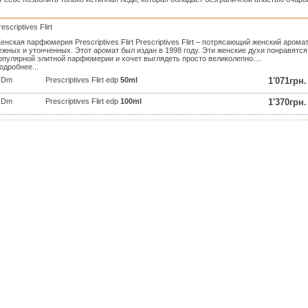
escriptives Flirt
енская парфюмерия Prescriptives Flirt Prescriptives Flirt – потрясающий женский аром
ежных и утонченных. Этот аромат был издан в 1998 году. Эти женские духи понравятся
опулярной элитной парфюмерии и хочет выглядеть просто великолепно....
одробнее...
Dm
Prescriptives Flirt edp
50ml
1'071грн.
Dm
Prescriptives Flirt edp
100ml
1'370грн.