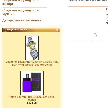
Средства по уходу для
женщин
Pr
Средства по уходу для
мужчин
Ж
н
Декоративная косметика
п
П
ЛИДЕРЫ ПРОДАЖ
Designer Shaik Khunja Shaik Classic №33
EDP 40ml тестер (без коробки)
Ralph Lauren Purple Label edt 125ml
тестер
2'324грн.