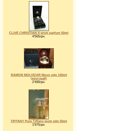
CLIVE CHRISTIAN X wom parfum 50ml
4'565грн.
RAMON MOLVIZAR Moon edp 100ml
(круглый)
2'490грн.
TIFFANY Pure Tiffany wom edp 50ml
1'975грн.