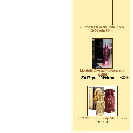
Guerlain La petite robe noire
2009 edp 50ml
Montale Crystal Flowers edp
100ml
2'017грн.
1'494грн.
–26%
XERJOFF Ibitira edp 50ml tester
2'922грн.