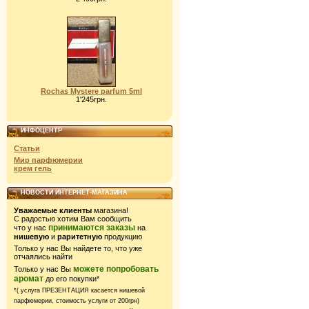
Rochas Mystere parfum 5ml
1'245грн.
ИНФОЦЕНТР
Статьи
Мир парфюмерии
крем гель
НОВОСТИ ИНТЕРНЕТ-МАГАЗИНА
Уважаемые клиенты
магазина!
С радостью хотим Вам сообщить
принимаются заказы
что у нас
на
нишевую
и
раритетную
продукцию
Только у нас Вы найдете то, что уже
отчаялись найти
можете попробовать
Только у нас Вы
аромат
до его покупки*
*( услуга ПРЕЗЕНТАЦИЯ касается нишевой
парфюмерии,
стоимость услуги от 200грн)