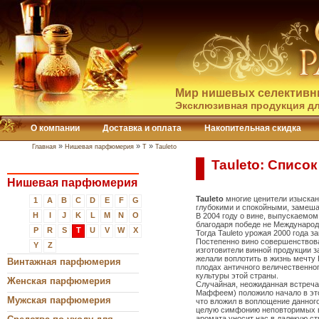
Мир нишевых селективн
Эксклюзивная продукция дл
О компании
Доставка и оплата
Накопительная скидка
»
»
»
Главная
Нишевая парфюмерия
T
Tauleto
Tauleto: Списо
Нишевая парфюмерия
Tauleto
многие ценители изыска
1
A
B
C
D
E
F
G
глубокими и спокойными, замеш
H
I
J
K
L
M
N
O
В 2004 году о вине, выпускаемом
благодаря победе не Международ
P
R
S
T
U
V
W
X
Тогда Tauleto урожая 2000 года з
Постепенно вино совершенствова
Y
Z
изготовители винной продукции 
желали воплотить в жизнь мечту
Винтажная парфюмерия
плодах античного величественно
культуры этой страны.
Женская парфюмерия
Случайная, неожиданная встреча
Маффеем) положило начало в это
Мужская парфюмерия
что вложил в воплощение данного
целую симфонию неповторимых вк
аромата уносит нас в далекую с