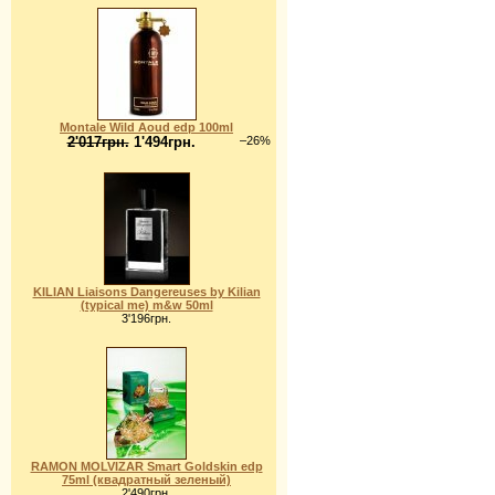
Montale Wild Aoud edp 100ml
2'017грн.
1'494грн.
–26%
KILIAN Liaisons Dangereuses by Kilian
(typical me) m&w 50ml
3'196грн.
RAMON MOLVIZAR Smart Goldskin edp
75ml (квадратный зеленый)
2'490грн.