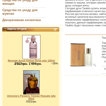
Средства по уходу для
свежесть вишни, которая сменяе
женщин
душу холодок мяты.
Сегодня духи Tauleto купить мо
Средства по уходу для
парфюмерии отличного качества.
мужчин
Россию достаточно велико, найти
истинные ценители высококачес
Декоративная косметика
обновлением парфюмерных колле
покупать данную парфюмерию луч
Tauleto будет несколько ниже ст
ЛИДЕРЫ ПРОДАЖ
Tau
Тор
вод
Пря
лак
меч
Под
Montale Aoud Amber Rose edp 100ml
V
2'017грн.
1'494грн.
–26%
V
Antonia's Flowers Tiempe Passate edp
60ml
3'021грн.