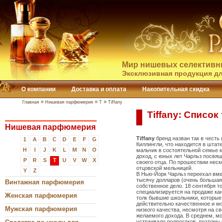
Мир нишевых селективн
Эксклюзивная продукция дл
О компании
Доставка и оплата
Накопительная скидка
»
»
»
Главная
Нишевая парфюмерия
T
Tiffany
Tiffany: Список
Нишевая парфюмерия
Tiffany
бренд назван так в честь
1
A
B
C
D
E
F
G
Киллингли, что находится в штат
H
I
J
K
L
M
N
O
мальчик в состоятельной семье 
доход, с юных лет Чарльз посвящ
P
R
S
T
U
V
W
X
своего отца. По прошествии неск
отцовской мельницей.
Y
Z
В Нью-Йорк Чарльз переехал вмес
тысячу долларов (очень большая
Винтажная парфюмерия
собственное дело. 18 сентября т
специализируется на продаже ка
Женская парфюмерия
толк бывшие школьники, которые 
действительно качественное и м
Мужская парфюмерия
низкого качества, несмотря на с
желаемого дохода. В среднем, мо
устраивало подростков, поэтому