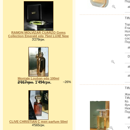
Под
a
Tif
Тор
Fra
Нот
RAMON MOLVIZAR CUARZO Gems
куп
Collection Emerald edp 75ml LUXE New
сос
3'279грн.
Под
a
a
a
Montale Louban edp 100ml
2'017грн.
1'494грн.
–26%
Tif
Жен
Tif
Ко.
бук
Неж
Под
a
CLIVE CHRISTIAN C men parfum 50ml
4'565грн.
V