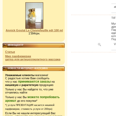
a
TIF
Муж
дре
Пар
Annick Goutal Le Chevrefeuille edt 100 ml
иде
1'394грн.
кот
Под
V
ИНФОЦЕНТР
Статьи
Мир парфюмерии
щетка для антицеллюлитного массажа
НОВОСТИ ИНТЕРНЕТ-МАГАЗИНА
Уважаемые клиенты
магазина!
С радостью хотим Вам сообщить
принимаются заказы
что у нас
на
нишевую
и
раритетную
продукцию
Только у нас Вы найдете то, что уже
отчаялись найти
можете попробовать
Только у нас Вы
аромат
до его покупки*
*( услуга ПРЕЗЕНТАЦИЯ касается нишевой
парфюмерии,
стоимость услуги от 200грн)
Если Вы не нашли интересующий Вас