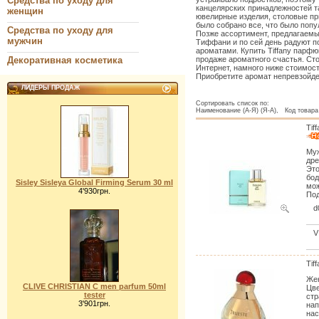
Средства по уходу для
канцелярских принадлежностей т
женщин
ювелирные изделия, столовые при
было собрано все, что было попу
Средства по уходу для
Позже ассортимент, предлагаемы
мужчин
Тиффани и по сей день радуют 
ароматами. Купить Tiffany парф
Декоративная косметика
продаже ароматного счастья. Сто
Интернет, намного ниже стоимос
Приобретите аромат непревзойде
ЛИДЕРЫ ПРОДАЖ
Сортировать список по:
Наименование (А-Я) (Я-А), Код товара 
Tif
Муж
дре
Это
бод
Sisley Sisleya Global Firming Serum 30 ml
мож
4'930грн.
Под
d
V
Tif
Жен
CLIVE CHRISTIAN C men parfum 50ml
Цве
tester
стр
3'901грн.
нап
нас