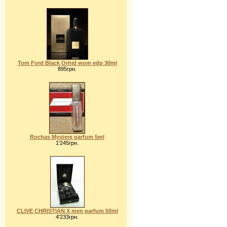
Tom Ford Black Orhid wom edp 30ml
895грн.
Rochas Mystere parfum 5ml
1'245грн.
CLIVE CHRISTIAN X men parfum 50ml
4'233грн.