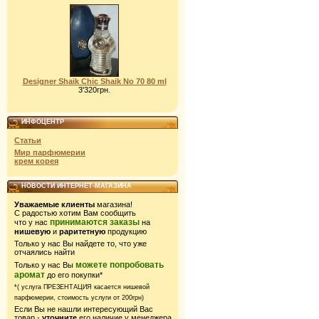
Designer Shaik Chic Shaik No 70 80 ml
3'320грн.
ИНФОЦЕНТР
Статьи
Мир парфюмерии
крем корея
НОВОСТИ ИНТЕРНЕТ-МАГАЗИНА
Уважаемые клиенты
магазина!
С радостью хотим Вам сообщить
принимаются заказы
что у нас
на
нишевую
и
раритетную
продукцию
Только у нас Вы найдете то, что уже
отчаялись найти
можете попробовать
Только у нас Вы
аромат
до его покупки*
*( услуга ПРЕЗЕНТАЦИЯ касается нишевой
парфюмерии,
стоимость услуги от 200грн)
Если Вы не нашли интересующий Вас
товар -
уточните
его наличие у менеджера