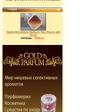
СКИДКИ
Stella McCartney Stella in Two Peony edt
75 ml
2'075грн.
1'868грн.