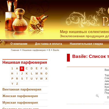
Мир нишевых селективн
Эксклюзивная продукция дл
О компании
Доставка и оплата
Накопительная скидка
»
»
»
Главная
Нишевая парфюмерия
B
Basile
Basile: Список
Нишевая парфюмерия
1
A
B
C
D
E
F
G
Bas
H
I
J
K
L
M
N
O
Тор
Сем
P
R
S
T
U
V
W
X
лим
Y
Z
жас
Кон
Винтажная парфюмерия
(Ба
Под
Женская парфюмерия
Мужская парфюмерия