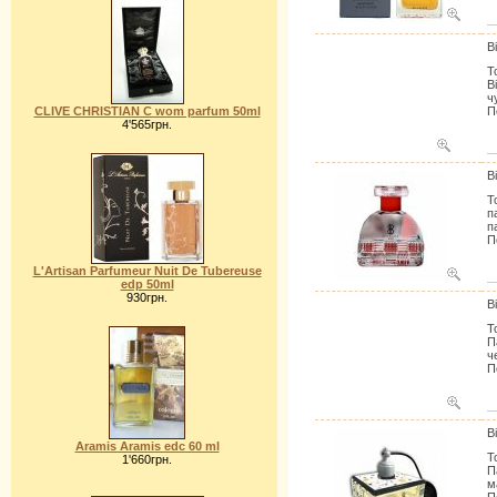
B
Т
B
ч
CLIVE CHRISTIAN C wom parfum 50ml
П
4'565грн.
B
Т
п
п
П
L'Artisan Parfumeur Nuit De Tubereuse
edp 50ml
930грн.
B
Т
П
ч
П
B
Aramis Aramis edc 60 ml
Т
1'660грн.
П
м