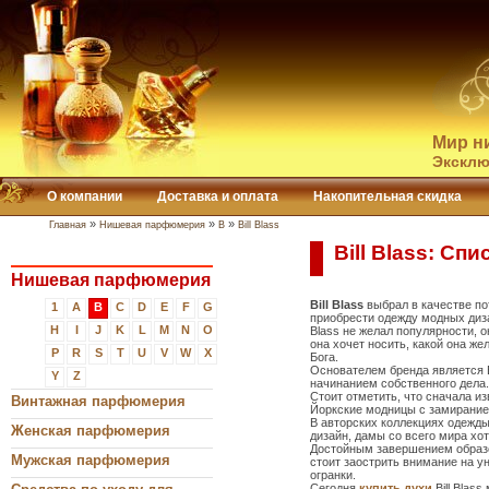
Мир н
Эксклю
О компании
Доставка и оплата
Накопительная скидка
»
»
»
Главная
Нишевая парфюмерия
B
Bill Blass
Bill Blass: Сп
Нишевая парфюмерия
Bill Blass
выбрал в качестве по
1
A
B
C
D
E
F
G
приобрести одежду модных диза
H
I
J
K
L
M
N
O
Blass не желал популярности, о
она хочет носить, какой она же
P
R
S
T
U
V
W
X
Бога.
Основателем бренда является 
Y
Z
начинанием собственного дела.
Стоит отметить, что сначала и
Винтажная парфюмерия
Йоркские модницы с замирание
В авторских коллекциях одежды
Женская парфюмерия
дизайн, дамы со всего мира хо
Достойным завершением образо
Мужская парфюмерия
стоит заострить внимание на 
огранки.
Сегодня
купить духи
Bill Blas