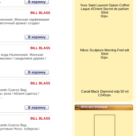
.
Yves Saint Laurent Opium Coffret
Laque d'Orient Secret de parfum
50ml
BILL BLASS
0грн.
азначения: Женская парфюмерия
 цветочный аромат создает
BILL BLASS
Nikos Sculpture Morning Feel edt
50ml
я вода Назначения: Женская
0грн.
жасмин / сандаловое дерево /
BILL BLASS
antin Gueros Вид:
Canali Black Diamond edp 50 ml
роза / яблоня (цветы) /
1'245грн.
..
ПРОСМОТРЕННЫЕ
BILL BLASS
antin Gueros Вид:
ктовые Ноты: тубероза /