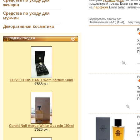
Средства по уходу для
поддельный товар. Если вы не 
женщин
на
парфюм
Билл Блас, купленн
Средства по уходу для
мужчин
Сортировать список по:
Наименование (А-Я) (Я-А), Код товар
Декоративная косметика
B
ЛИДЕРЫ ПРОДАЖ
Х
с
к
П
B
CLIVE CHRISTIAN X wom parfum 50ml
4'565грн.
Т
в
/
П
B
М
Cerchi Nell Acqua White Out edp 100ml
п
3'528грн.
а
П