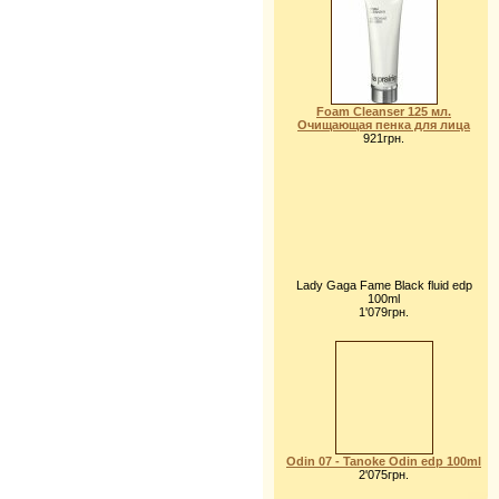
Foam Cleanser 125 мл.
Очищающая пенка для лица
921грн.
Lady Gaga Fame Black fluid edp
100ml
1'079грн.
Odin 07 - Tanoke Odin edp 100ml
2'075грн.