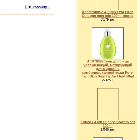
Abercrombie & Fitch Ezra Fitch
Cologne men edc 100ml тестер
3'179грн.
BT 078699 Гель для лица
увлажняющий, матирующий
для жирной и
комбинированной кожи Pure-
Fect Skin Soin Hydra Fluid 50ml
274грн.
Enrico Gi 8th Sugary Flowers edt
100ml
1'046грн.