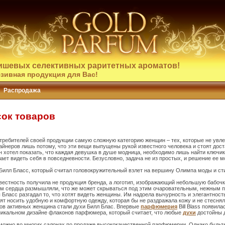
ишевых селективных раритетных ароматов!
зивная продукция для Вас!
Распродажа
исок товаров
требителей своей продукции самую сложную категорию женщин – тех, которые не увл
йнеров лишь потому, что эти вещи выпущены рукой известного человека и стоят достат
н хотел показать, что каждая девушка в душе модница, необходимо лишь найти ключик к
лает видеть себя в повседневности. Безусловно, задача не из простых, и решение ее м
Билл Бласс, который считал головокружительный взлет на вершину Олимпа моды и ст
звестность получила не продукция бренда, а логотип, изображающий небольшую бабочк
м сердца размышляли, что же может скрываться под этим очаровательным, нежным 
 Бласс разгадал то, что хотят видеть женщины. Им надоела вычурность и элегантност
тят носить удобную и комфортную одежду, которая бы не раздражала кожу и не стесня
в активных женщина стали духи Билл Блас. Впервые
парфюмерия
Bill Blass появила
уникальном дизайне флаконов парфюмера, который считает, что любые
духи
достойны д
s можно во многих салонах по продаже высококачественной парфюмерии. Однако будьт