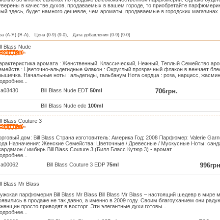
уверены в качестве духов, продаваемых в вашем городе, то приобретайте парфюмерию
ый здесь, будет намного дешевле, чем ароматы, продаваемые в городских магазинах.
а (А-Я) (Я-А), Цена (0-9) (9-0), Дата добавления (0-9) (9-0)
ill Blass Nude
арактеристика аромата : Женственный, Классический, Нежный, Теплый Семейство ар
емейств : Цветочно-альдегидные Флакон : Округлый прозрачный флакон в венчает бл
рышечка. Начальные ноты : альдегиды, гальбанум Нота сердца : роза, нарцисс, жасмин,
одробнее...
a03430
Bill Blass Nude EDT
50ml
706грн.
Bill Blass Nude edc
100ml
ill Blass Couture 3
орговый дом: Bill Blass Страна изготовитель: Америка Год: 2008 Парфюмер: Valerie G
ода Назначения: Женские Семейства: Цветочные / Древесные / Мускусные Ноты: санда
 кардамон / имбирь Bill Blass Couture 3 (Билл Бласс Кутюр 3) - аромат...
одробнее...
a00062
Bill Blass Couture 3 EDP
75ml
996грн
ill Blass Mr Blass
ужская парфюмерия Bill Blass Mr Blass Bill Blass Mr Blass – настоящий шедевр в мир
оявились в продаже не так давно, а именно в 2009 году. Своим благоуханием они раду
 женщин просто приводят в восторг. Эти элегантные духи готовы...
одробнее...