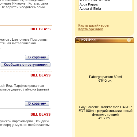
 через Интернет. Кстати, цена
 Не верите? Убедитесь сами!
Карта дизайнеров
BILL BLASS
Карта брендов
оматов : Цветочные Подгруппы
НОВИНКИ
естящая металлическая
...
BILL BLASS
Faberge parfum 60 ml
6'640грн.
arnuch Вид: Парфюмированная
ловое дерево / яблоня (цветы)
.
Guy Laroche Drakkar men НАБОР
EDT100ml+ редкий металлический
BILL BLASS
флакон с грушей
4'150грн.
е мужской парфюмерии. Эти духи
ют сердца мужчин всей планеты,