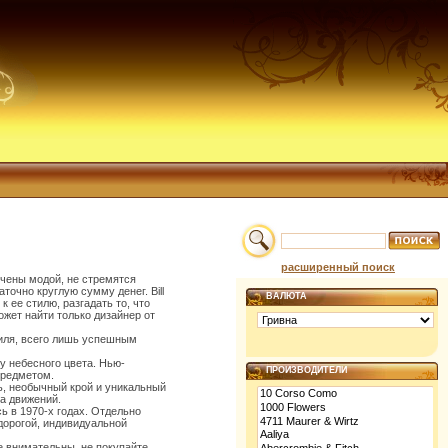
расширенный поиск
ечены модой, не стремятся
очно круглую сумму денег. Bill
ВАЛЮТА
 ее стилю, разгадать то, что
ожет найти только дизайнер от
иля, всего лишь успешным
у небесного цвета. Нью-
ПРОИЗВОДИТЕЛИ
предметом.
ь, необычный крой и уникальный
ла движений.
сь в 1970-х годах. Отдельно
орогой, индивидуальной
е внимательны, не покупайте