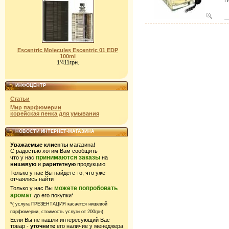
П
Escentric Molecules Escentric 01 EDP
100ml
1'411грн.
ИНФОЦЕНТР
Статьи
Мир парфюмерии
корейская пенка для умывания
НОВОСТИ ИНТЕРНЕТ-МАГАЗИНА
Уважаемые клиенты
магазина!
С радостью хотим Вам сообщить
принимаются заказы
что у нас
на
нишевую
и
раритетную
продукцию
Только у нас Вы найдете то, что уже
отчаялись найти
можете попробовать
Только у нас Вы
аромат
до его покупки*
*( услуга ПРЕЗЕНТАЦИЯ касается нишевой
парфюмерии,
стоимость услуги от 200грн)
Если Вы не нашли интересующий Вас
товар -
уточните
его наличие у менеджера