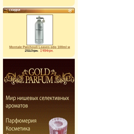
СКИДКИ
Montale Patchouli Leaves edp 100ml м
2'017грн.
1'494грн.