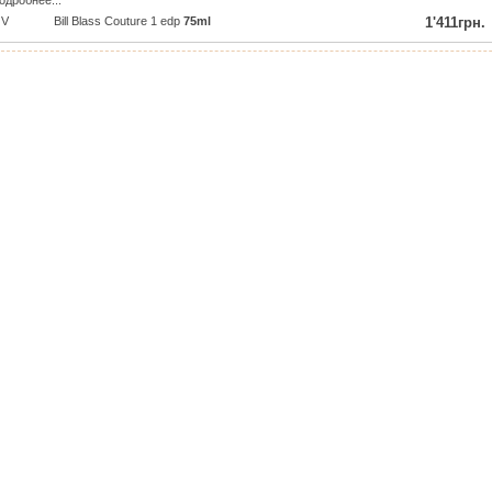
одробнее...
V
Bill Blass Couture 1 edp
75ml
1'411грн.