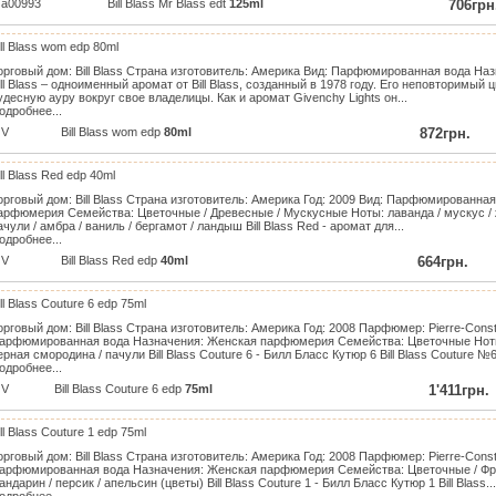
a00993
Bill Blass Mr Blass edt
125ml
706грн
ill Blass wom edp 80ml
орговый дом: Bill Blass Страна изготовитель: Америка Вид: Парфюмированная вода Н
ill Blass – одноименный аромат от Bill Blass, созданный в 1978 году. Его неповторимый
удесную ауру вокруг свое владелицы. Как и аромат Givenchy Lights он...
одробнее...
V
Bill Blass wom edp
80ml
872грн.
ill Blass Red edp 40ml
орговый дом: Bill Blass Страна изготовитель: Америка Год: 2009 Вид: Парфюмированна
арфюмерия Семейства: Цветочные / Древесные / Мускусные Ноты: лаванда / мускус / 
ачули / амбра / ваниль / бергамот / ландыш Bill Blass Red - аромат для...
одробнее...
V
Bill Blass Red edp
40ml
664грн.
ill Blass Couture 6 edp 75ml
орговый дом: Bill Blass Страна изготовитель: Америка Год: 2008 Парфюмер: Pierre-Const
арфюмированная вода Назначения: Женская парфюмерия Семейства: Цветочные Ноты: 
ерная смородина / пачули Bill Blass Couture 6 - Билл Бласс Кутюр 6 Bill Blass Couture №6.
одробнее...
V
Bill Blass Couture 6 edp
75ml
1'411грн.
ill Blass Couture 1 edp 75ml
орговый дом: Bill Blass Страна изготовитель: Америка Год: 2008 Парфюмер: Pierre-Const
арфюмированная вода Назначения: Женская парфюмерия Семейства: Цветочные / Фру
андарин / персик / апельсин (цветы) Bill Blass Couture 1 - Билл Бласс Кутюр 1 Bill Blass...