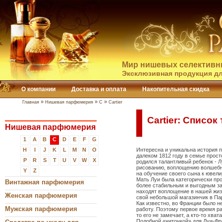
Мир нишевых селективн
Эксклюзивная продукция дл
О компании
Доставка и оплата
Накопительная скидка
»
»
»
Главная
Нишевая парфюмерия
C
Cartier
Cartier: Список
Нишевая парфюмерия
1
A
B
C
D
E
F
G
H
I
J
K
L
M
N
O
Интересна и уникальна история
далеком 1812 году в семье прост
P
R
S
T
U
V
W
X
родился талантливый ребенок - Л
рисованию, воплощению волшебны
Y
Z
на обучение своего сына к ювел
Мать Луи была категорически прот
Винтажная парфюмерия
более стабильным и выгодным за
находят воплощение в нашей жиз
Женская парфюмерия
свой небольшой магазинчик в Па
Как известно, во Франции было 
Мужская парфюмерия
работу. Поэтому первое время ра
то его не замечает, а кто-то хва
Подобной «ниточкой» для
Луи-Фр