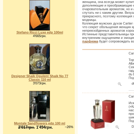
женщина, она всегда может купит
дополняющие и преображающие ее
очаровательным ароматом, но и 
спутать ни с каким другим. Виз
прекрасного, поэтому коллекция
модницы.
Коллекция мужских духов Сartier
что секрет обольщения женщин к
непревзойденных ароматов хорош
Stefano Ricci Luxe edp 100ml
Истинные представительницы пре
4'665грн.
внутренним ощущениям и эмоциям
парфюма
будет сопровождать ва
Car
Тор
Alb
Сем
гар
du 
Designer Shaik Opulent Shaik No 77
Под
Classic 110 ml
3'073грн.
d
Car
Иск
(«К
нас
про
шик
Под
Montale Sandflowers edp 100 ml
2'017грн.
1'494грн.
–26%