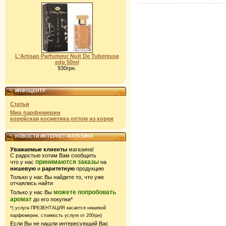
L'Artisan Parfumeur Nuit De Tubereuse
edp 50ml
930грн.
ИНФОЦЕНТР
Статьи
Мир парфюмерии
корейская косметика оптом из кореи
НОВОСТИ ИНТЕРНЕТ-МАГАЗИНА
Уважаемые клиенты
магазина!
С радостью хотим Вам сообщить
принимаются заказы
что у нас
на
нишевую
и
раритетную
продукцию
Только у нас Вы найдете то, что уже
отчаялись найти
можете попробовать
Только у нас Вы
аромат
до его покупки*
*( услуга ПРЕЗЕНТАЦИЯ касается нишевой
парфюмерии,
стоимость услуги от 200грн)
Если Вы не нашли интересующий Вас