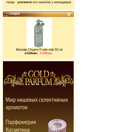
товар -
уточните
его наличие у менеджера
СКИДКИ
Montale Chypre Fruite edp 50 ml
1'328грн.
1'245грн.