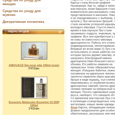
Средства по уходу для
Картье стала богатая графиня
женщин
Ньеверкерк. Как-то, зайдя в неб
мастерскую, юная барышня стал
Средства по уходу для
внимательно рассматривать тов
мужчин
представленные в магазине. Нако
и не определившись с выбором,
купила у Луи несколько брошей. 
Декоративная косметика
стало началом успешной карьер
молодого ювелира. Спустя некот
время в мастерскую Луи стали
ЛИДЕРЫ ПРОДАЖ
захаживать подруги, знакомые, п
графини. Все они приобретали у 
не кому не известного ювелира
драгоценности. Работы его отлич
индивидуальным, неповторимым 
Впервые во всем мире (!) Луи ст
использовать в своих работах пл
которая прочно держит ювелир, п
нагружать благородный камень
драгоценностями большего веса 
объема. Его работы оживали на
AMOUAGE Dia wom edp 100ml tester
прекрасных телах обворожитель
2'472грн.
женщин. Изящные бабочки, нежн
посаженые на идеальные локоны
трепетно оживляли образ красав
броши в виде ящериц, чьи спинки
переливались от изобилия всев
драгоценных камней, прочно дер
своими лапками за прекрасный н
женщин. Носить одинаковые укра
вкуса, наоборот, это говорило о
Со временем мастерская Луи ста
и коллекции солнцезащитных очк
Escentric Molecules Escentric 01 EDP
металлами, новые линии одежды 
100ml
Духи
Картье, обладающие нежны
1'411грн.
флакон предназначен для особог
обаятельных, роскошных или не