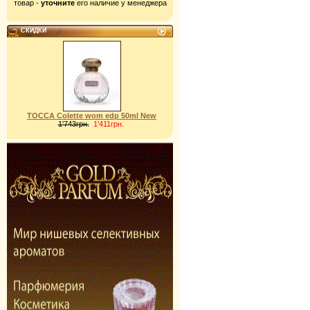
товар -
уточните
его наличие у менеджера
СКИДКИ
TOCCA Colette wom edp 50ml New
1'743грн.
1'411грн.