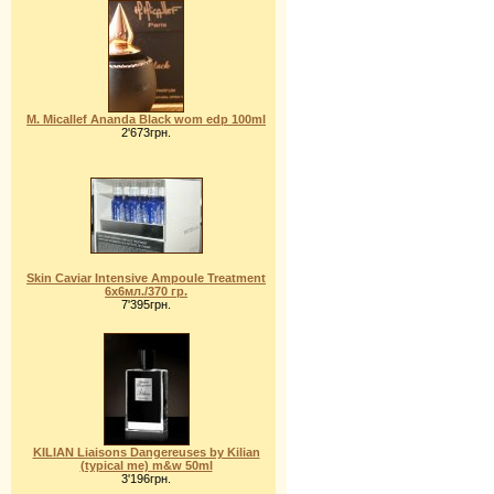
M. Micallef Ananda Black wom edp 100ml
2'673грн.
Skin Caviar Intensive Ampoule Treatment
6x6мл./370 гр.
7'395грн.
KILIAN Liaisons Dangereuses by Kilian
(typical me) m&w 50ml
3'196грн.