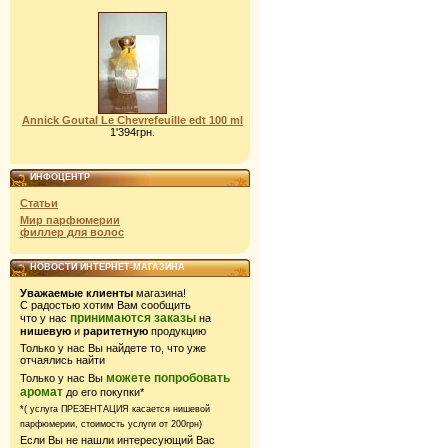
Annick Goutal Le Chevrefeuille edt 100 ml
1'394грн.
ИНФОЦЕНТР
Статьи
Мир парфюмерии
филлер для волос
НОВОСТИ ИНТЕРНЕТ-МАГАЗИНА
Уважаемые клиенты
магазина!
С радостью хотим Вам сообщить
принимаются заказы
что у нас
на
нишевую
и
раритетную
продукцию
Только у нас Вы найдете то, что уже
отчаялись найти
можете попробовать
Только у нас Вы
аромат
до его покупки*
*( услуга ПРЕЗЕНТАЦИЯ касается нишевой
парфюмерии,
стоимость услуги от 200грн)
Если Вы не нашли интересующий Вас