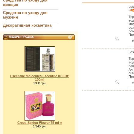
Средства по уходу для
женщин
Los
Средства по уходу для
мужчин
Тор
вод
мор
Декоративная косметика
роз
ром
Под
ЛИДЕРЫ ПРОДАЖ
a
Los
Тор
вод
ван
Анг
анг
Escentric Molecules Escentric 01 EDP
Под
100ml
a
1'411грн.
Creed Spring Flower 75 ml ж
1'345грн.