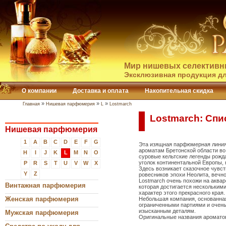
Мир нишевых селективн
Эксклюзивная продукция дл
О компании
Доставка и оплата
Накопительная скидка
»
»
»
Главная
Нишевая парфюмерия
L
Lostmarch
Lostmarch: Спи
Нишевая парфюмерия
1
A
B
C
D
E
F
G
Эта изящная парфюмерная линия
ароматам Бретонской области во
H
I
J
K
L
M
N
O
суровые кельтские легенды рожд
уголок континентальной Европы, 
P
R
S
T
U
V
W
X
Здесь возникает сказочное чувст
Y
Z
ровесников эпохи Неолита, вечн
Lostmarch очень похожи на аква
Винтажная парфюмерия
которая достигается нескольким
характер этого прекрасного края.
Женская парфюмерия
Небольшая компания, основанная
ограниченными партиями и очень
изысканным деталям.
Мужская парфюмерия
Оригинальные названия ароматов