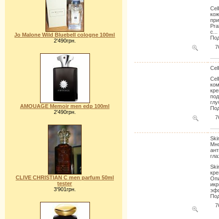
Cel
кож
при
Pra
с...
Jo Malone Wild Bluebell cologne 100ml
Под
2'490грн.
7
Cel
Cel
ком
кре
под
глу
AMOUAGE Memoir men edp 100ml
Под
2'490грн.
7
Ski
Мн
ант
гла
Ski
кре
CLIVE CHRISTIAN C men parfum 50ml
Опи
tester
икр
3'901грн.
эфф
Под
7