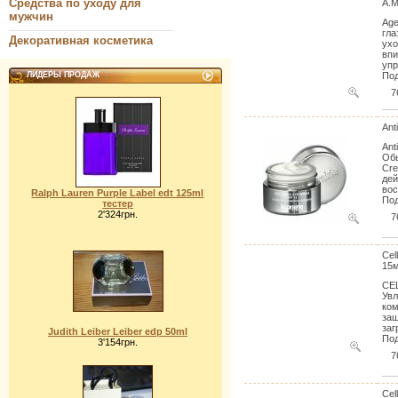
Средства по уходу для
A.M
мужчин
Age
гла
Декоративная косметика
ухо
впи
упр
ЛИДЕРЫ ПРОДАЖ
Под
7
Ant
Ant
Обь
Cre
дей
вос
Ralph Lauren Purple Label edt 125ml
Под
тестер
2'324грн.
7
Cel
15м
CEL
Увл
ком
защ
заг
Judith Leiber Leiber edp 50ml
Под
3'154грн.
7
Cel