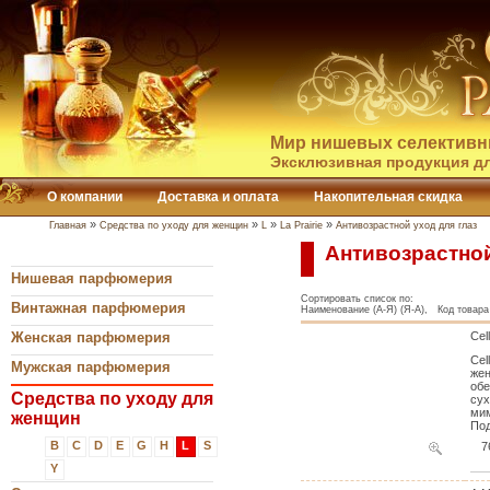
Мир нишевых селективн
Эксклюзивная продукция дл
О компании
Доставка и оплата
Накопительная скидка
»
»
»
»
Главная
Средства по уходу для женщин
L
La Prairie
Антивозрастной уход для глаз
Антивозрастной
Нишевая парфюмерия
Сортировать список по:
Винтажная парфюмерия
Наименование (А-Я) (Я-А), Код товара 
Женская парфюмерия
Cel
Cel
Мужская парфюмерия
жен
обе
Средства по уходу для
сух
мим
женщин
Под
B
C
D
E
G
H
L
S
7
Y