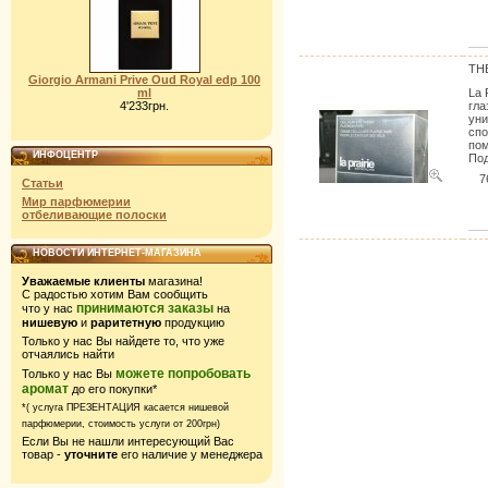
TH
Giorgio Armani Prive Oud Royal edp 100
ml
La 
4'233грн.
гла
уни
спо
пом
ИНФОЦЕНТР
Под
7
Статьи
Мир парфюмерии
отбеливающие полоски
НОВОСТИ ИНТЕРНЕТ-МАГАЗИНА
Уважаемые клиенты
магазина!
С радостью хотим Вам сообщить
принимаются заказы
что у нас
на
нишевую
и
раритетную
продукцию
Только у нас Вы найдете то, что уже
отчаялись найти
можете попробовать
Только у нас Вы
аромат
до его покупки*
*( услуга ПРЕЗЕНТАЦИЯ касается нишевой
парфюмерии,
стоимость услуги от 200грн)
Если Вы не нашли интересующий Вас
товар -
уточните
его наличие у менеджера